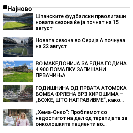
Најново
Шпанските фудбалски прволигаши
новата сезона ќе ја почнат на 15
август
Новата сезона во Серија А почнува
на 22 август
ВО МАКЕДОНИЈА ЗА ЕДНА ГОДИНА
4.900 ПОМАЛКУ ЗАПИШАНИ
ПРВАЧИЊА
ГОДИШНИНА ОД ПРВАТА АТОМСКА
БОМБА ФРЛЕНА ВРЗ ХИРОШИМА –
„БОЖЕ, ШТО НАПРАВИВМЕ“, како
дел од екипажот во авионот „Енола
Геј“ и учесниците во
„Хема-Онко“: Проблемот со
бомбардирањето го доживуваа овој
недостигот на дел од терапијата за
настан што го промени текот на
онколошките пациенти во
историјата
моментот е надминат