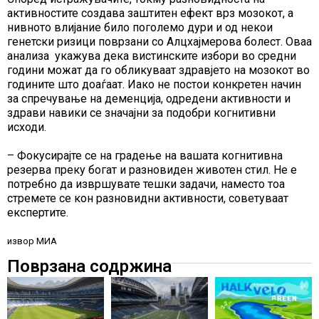
активностите создава заштитен ефект врз мозокот, а
нивното влијание било поголемо дури и од некои
генетски ризици поврзани со Алцхајмерова болест. Оваа
анализа укажува дека вистинските избори во средни
години можат да го обликуваат здравјето на мозокот во
годините што доаѓаат. Иако не постои конкретен начин
за спречување на деменција, одредени активности и
здрави навики се значајни за подобри когнитивни
исходи.
– Фокусирајте се на градење на вашата когнитивна
резерва преку богат и разновиден животен стил. Не е
потребно да извршувате тешки задачи, наместо тоа
стремете се кон разновидни активности, советуваат
експертите.
извор МИА
Поврзана содржина