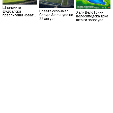
Шпанските
Новата сезона во
фудбалски
Халк Вело Грин-
Серија А почнува на
прволигаши новата
велосипедска трка
22 август
сезона ќе ја почнат
што ги поврзува
на 15 август
спортот, природата
и
хуманостаповторно
во Маврово