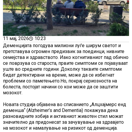
11 мај, 2026
10:23
Деменцијата погодува милиони луѓе ширум светот и
претставува огромен предизвик за поединци, нивните
семејства и здравството. Иако когнитивниот пад обично
се поврзува со староста, првите симптоми се појавуваат
уште во средните години. Доколку таквите симптоми
бидат детектирани на време, може да се избегнат
проблеми со паметењето.Но, покрај сериозноста на
болеста, постојат начини со кои може да се заштити
мозокот.
Новата студија објавена во списанието „Алцхајмерс енд
деменша“ (Alzheimer’s and Dementia) покажува дека
разновидните хобија и активниот животен стил можат
значително да придонесат за зачувување на здравјето
на мозокот и намалување на ризикот од деменција.