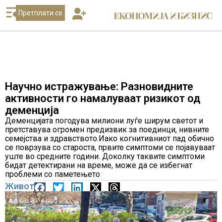
Претплати се
Научно истражување: Разновидните
активности го намалуваат ризикот од
деменција
Деменцијата погодува милиони луѓе ширум светот и
претставува огромен предизвик за поединци, нивните
семејства и здравството.Иако когнитивниот пад обично
се поврзува со староста, првите симптоми се појавуваат
уште во средните години. Доколку таквите симптоми
бидат детектирани на време, може да се избегнат
проблеми со паметењето
Живот