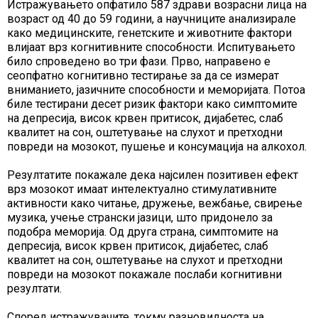
Истражувањето опфатило 587 здрави возрасни лица на
возраст од 40 до 59 години, а научниците анализирале
како медицинските, генетските и животните фактори
влијаат врз когнитивните способности. Испитувањето
било спроведено во три фази. Прво, направено е
сеопфатно когнитивно тестирање за да се измерат
вниманието, јазичните способности и меморијата. Потоа
биле тестирани десет ризик фактори како симптомите
на депресија, висок крвен притисок, дијабетес, слаб
квалитет на сон, оштетување на слухот и претходни
повреди на мозокот, пушење и консумација на алкохол.
Резултатите покажале дека најсилен позитивен ефект
врз мозокот имаат интелектуално стимулативните
активности како читање, дружење, вежбање, свирење
музика, учење странски јазици, што придонело за
подобра меморија. Од друга страна, симптомите на
депресија, висок крвен притисок, дијабетес, слаб
квалитет на сон, оштетување на слухот и претходни
повреди на мозокот покажале послаби когнитивни
резултати.
Според истражувачите, токму разновидноста на