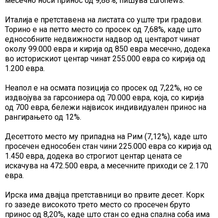
месечно носи принос од 9,88%, пишува Euronews.
Италија е претставена на листата со уште три градови.
Торино е на петто место со просек од 7,68%, каде што
еднособните недвижности надвор од центарот чинат
околу 99.000 евра и кирија од 850 евра месечно, додека
во историскиот центар чинат 255.000 евра со кирија од
1.200 евра.
Неапол е на осмата позиција со просек од 7,22%, но се
издвојува за гарсониера од 70.000 евра, која, со кирија
од 700 евра, бележи највисок индивидуален принос на
рангирањето од 12%.
Десеттото место му припадна на Рим (7,12%), каде што
просечен еднособен стан чини 225.000 евра со кирија од
1.450 евра, додека во строгиот центар цената се
искачува на 472.500 евра, а месечните приходи се 2.170
евра.
Ирска има двајца претставници во првите десет. Корк
го зазеде високото трето место со просечен бруто
принос од 8,20%, каде што стан со една спална соба има