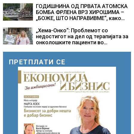
ГОДИШНИНА ОД ПРВАТА АТОМСКА
БОМБА ФРЛЕНА ВРЗ ХИРОШИМА –
„БОЖЕ, ШТО НАПРАВИВМЕ“, како
дел од екипажот во авионот „Енола
Геј“ и учесниците во
„Хема-Онко“: Проблемот со
бомбардирањето го доживуваа овој
недостигот на дел од терапијата за
настан што го промени текот на
онколошките пациенти во
историјата
моментот е надминат
ПРЕТПЛАТИ СЕ