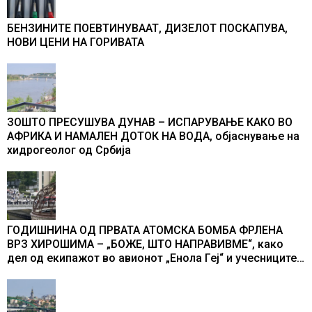
БЕНЗИНИТЕ ПОЕВТИНУВААТ, ДИЗЕЛОТ ПОСКАПУВА,
НОВИ ЦЕНИ НА ГОРИВАТА
ЗОШТО ПРЕСУШУВА ДУНАВ – ИСПАРУВАЊЕ КАКО ВО
АФРИКА И НАМАЛЕН ДОТОК НА ВОДА, објаснување на
хидрогеолог од Србија
ГОДИШНИНА ОД ПРВАТА АТОМСКА БОМБА ФРЛЕНА
ВРЗ ХИРОШИМА – „БОЖЕ, ШТО НАПРАВИВМЕ“, како
дел од екипажот во авионот „Енола Геј“ и учесниците
во бомбардирањето го доживуваа овој настан што го
промени текот на историјата