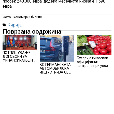
просек 240.000 евра, додека месечната кирија е 1.590
евра.
Фото Економија и бизнис
Кирија
Поврзана содржина
ПОТПИШУВАЊЕ
ДОГОВОРИ ЗА
Бугарија ги засили
ФИНАНСИРАЊЕ НА
официјалните
ПРУГАТА КРИВА
ВО ГЕРМАНСКАТА
контроли при увоз
ПАЛАНКА-ДЕВЕ
АВТОМОБИЛСКА
на македонско
БАИР
ИНДУСТРИЈА СЕ
свежо овошје,
ВРАЌА
домати и пиперки,
ОПТИМИЗМОТ
објави АХВ