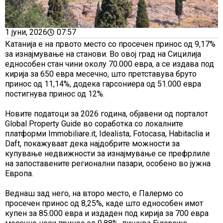
1 јуни, 2026
07:57
Катанија е на првото место со просечен принос од 9,17%
за изнајмување на станови. Во овој град на Сицилија
еднособен стан чини околу 70.000 евра, а се издава под
кирија за 650 евра месечно, што претставува бруто
принос од 11,14%, додека гарсониера од 51.000 евра
постигнува принос од 12%.
Новите податоци за 2026 година, објавени од порталот
Global Property Guide во соработка со локалните
платформи Immobiliare.it, Idealista, Fotocasa, Habitaclia и
Daft, покажуваат дека најдобрите можности за
купување недвижности за изнајмување се префрлиле
на запоставените регионални пазари, особено во јужна
Европа.
Веднаш зад него, на второ место, е Палермо со
просечен принос од 8,25%, каде што еднособен имот
купен за 85.000 евра и издаден под кирија за 700 евра