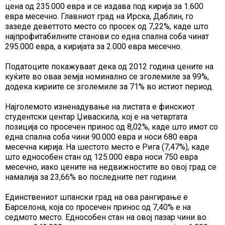
цена од 235.000 евра и се издава под кирија за 1.600
евра месечно. Главниот град на Ирска, Даблин, го
зазеде деветтото место со просек од 7,22%, каде што
најпрофитабилните станови со една спална соба чинат
295.000 евра, а киријата за 2.000 евра месечно.
Податоците покажуваат дека од 2012 година цените на
куќите во оваа земја номинално се зголемиле за 99%,
додека кириите се зголемиле за 71% во истиот период.
Најголемото изненадување на листата е финскиот
студентски центар Џиваскила, кој е на четвртата
позиција со просечен принос од 8,02%, каде што имот со
една спална соба чини 90.000 евра и носи 680 евра
месечна кирија. На шестото место е Рига (7,47%), каде
што еднособен стан од 125.000 евра носи 750 евра
месечно, иако цените на недвижностите во овој град се
намалија за 23,66% во последните пет години.
Единствениот шпански град на ова рангирање е
Барселона, која со просечен принос од 7,40% е на
седмото место. Еднособен стан на овој пазар чини во