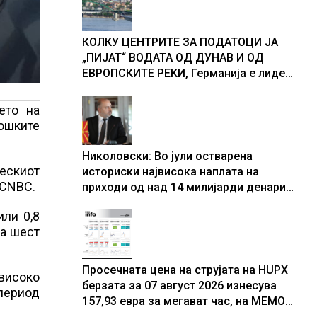
доживуваа овој настан што го
промени текот на историјата
КОЛКУ ЦЕНТРИТЕ ЗА ПОДАТОЦИ ЈА
„ПИЈАТ“ ВОДАТА ОД ДУНАВ И ОД
ЕВРОПСКИТЕ РЕКИ, Германија е лидер
во Европа по бројот на изградени
центри за податоци
ето на
лошките
Николовски: Во јули остварена
ескиот
историски највисока наплата на
 CNBC.
приходи од над 14 милијарди денари
– изградивме систем што испорачува
или 0,8
резултати
за шест
Просечната цена на струјата на HUPX
јвисоко
берзата за 07 август 2026 изнесува
 период
157,93 евра за мегават час, на МЕМО
153,56 евра за мегават час