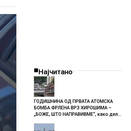
Најчитано
ГОДИШНИНА ОД ПРВАТА АТОМСКА
БОМБА ФРЛЕНА ВРЗ ХИРОШИМА –
„БОЖЕ, ШТО НАПРАВИВМЕ“, како дел
од екипажот во авионот „Енола Геј“ и
учесниците во бомбардирањето го