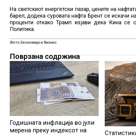
На светскиот енергетски пазар, цените на нафтат
барел, додека суровата нафта Брент се искачи н
проценти откако Трамп изјави дека Кина се с
Политика.
Фото Економија и бизнис
Поврзана содржина
Годишната инфлација во јули
мерена преку индексот на
Статистик