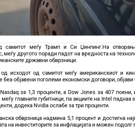
д самитот меѓу Трамп и Си Џинпинг.На отворањ
с, меѓу другото поради падот на вредноста на техно
иканските државни обврзници.
и од исходот од самитот меѓу американскиот и кин
не беа објавени поголеми економски договори, објави
Nasdaq за 1,3 проценти, а Dow Jones за 407 поени, 
меѓу главните губитници, па акциите на Intel паднаа 
енти, додека Nvidia ослабе за три проценти.
анска обврзница надмина 5,1 процент и достигна на
ата на инвеститорите за инфлацијата и можен подолг