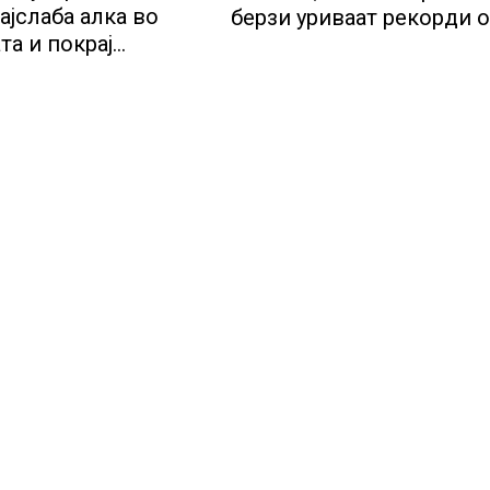
ајслаба алка во
берзи уриваат рекорди 
та и покрај
недела, најголемите
лот за нови
победници се помалку
ии
познатите компании за 