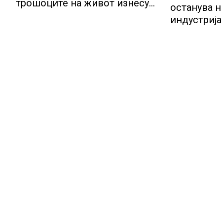
трошоците на живот изнесува
останува н
2.3 %
индустрија
потенција
инвестиц