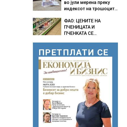
во јули мерена преку
индексот на трошоците
на живот изнесува 2.3 %
ФАО: ЦЕНИТЕ НА
ПЧЕНИЦАТА И
ПЧЕНКАТА СЕ
ПОВИСОКИ ВО ЈУЛИ,
млекото и месото
ПРЕТПЛАТИ СЕ
бележат пониски цени