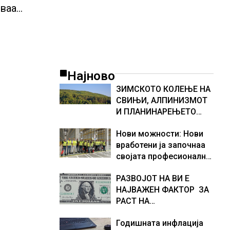
оваа
ВИ
Најново
ЗИМСКОТО КОЛЕЊЕ НА
СВИЊИ, АЛПИНИЗМОТ
И ПЛАНИНАРЕЊЕТО
ВЛЕГОА ВО РЕГИСТАРОТ
Нови можности: Нови
НА КУЛТУРНО
вработени ја започнаа
НАСЛЕДСТВО НА
својата професионална
СЛОВЕНИЈА
приказна во Lidl
РАЗВОЈОТ НА ВИ Е
Логистичкиот центар во
НАЈВАЖЕН ФАКТОР ЗА
Куманово
РАСТ НА
АМЕРИКАНСКАТА
Годишната инфлација
ЕКОНОМИЈА