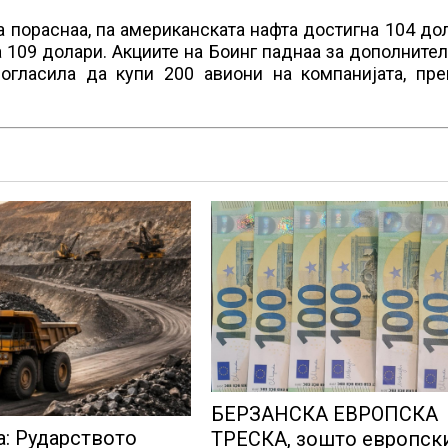
а пораснаа, па американската нафта достигна 104 до
а 109 долари. Акциите на Боинг паднаа за дополните
огласила да купи 200 авиони на компанијата, пре
БЕРЗАНСКА ЕВРОПСКА
а: Рударството
ТРЕСКА, зошто европск