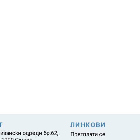
Т
ЛИНКОВИ
тизански одреди бр.62,
Претплати се
 1000 Скопје