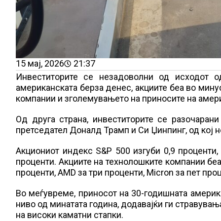
15 мај, 2026
21:37
Инвеститорите се незадоволни од исходот о
американската берза денес, акциите беа во мину
компании и зголемувањето на приносите на амер
Од друга страна, инвеститорите се разочаран
претседател Доналд Трамп и Си Џинпинг, од кој 
Акциониот индекс S&P 500 изгуби 0,9 проценти, 
проценти. Акциите на технолошките компании беа 
проценти, AMD за три проценти, Micron за пет проц
Во меѓувреме, приносот на 30-годишната америк
ниво од минатата година, додавајќи ги стравувањ
на високи каматни стапки.