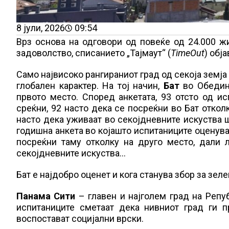
8 јули, 2026
09:54
Врз основа на одговори од повеќе од 24.000 жи
задоволство, списанието „Тајмаут“ (
TimeOut
) обј
Само највисоко рангираниот град од секоја земја 
глобален карактер. На тој начин,
Бат
во Обедине
првото место. Според анкетата, 93 отсто од и
среќни, 92 насто дека се посреќни во Бат откол
насто дека уживаат во секојдневните искуства ш
годишна анкета во којашто испитаниците оценуваа
посреќни таму отколку на друго место, дали 
секојдневните искуства…
Бат е најдобро оценет и кога станува збор за зел
Панама Сити
– главен и најголем град на Репуб
испитаниците сметаат дека нивниот град ги п
воспостават социјални врски.