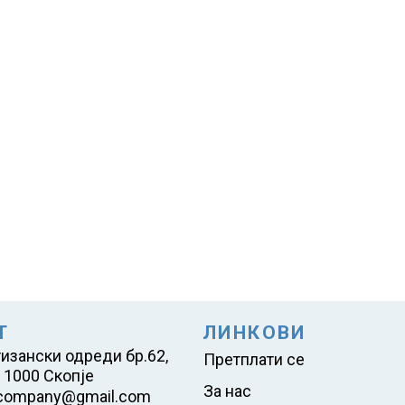
Т
ЛИНКОВИ
тизански одреди бр.62,
Претплати се
 1000 Скопје
За нас
company@gmail.com