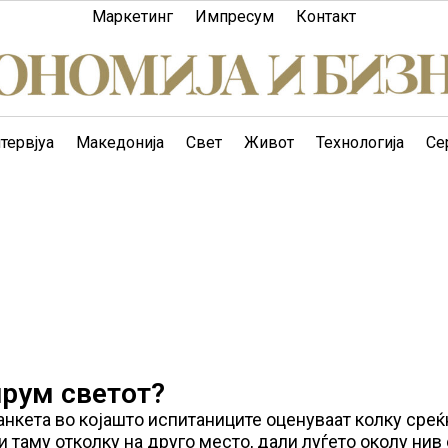
Маркетинг
Импресум
Контакт
тервјуа
Македонија
Свет
Живот
Технологија
Се
ирум светот?
нкета во којашто испитаниците оценуваат колку среќ
 таму отколку на друго место, дали луѓето околу нив