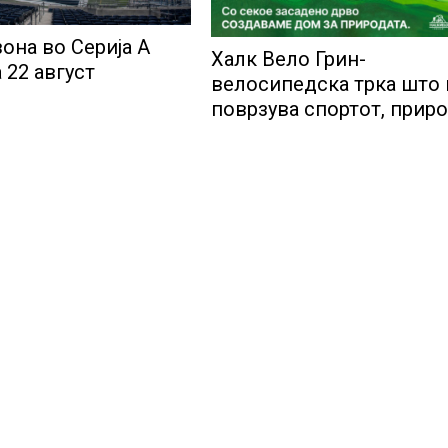
она во Серија А
Халк Вело Грин-
 22 август
велосипедска трка што 
поврзува спортот, прир
и хуманостаповторно в
Маврово