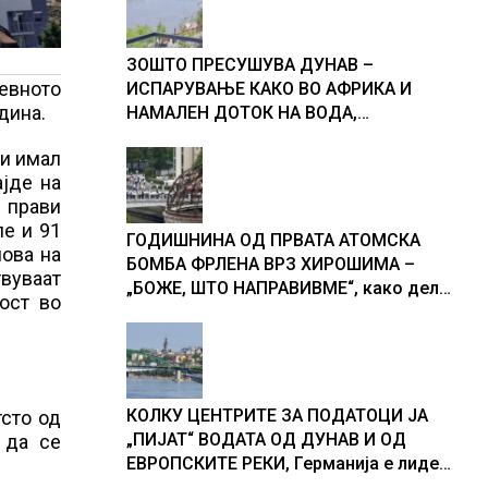
ЗОШТО ПРЕСУШУВА ДУНАВ –
невното
ИСПАРУВАЊЕ КАКО ВО АФРИКА И
дина.
НАМАЛЕН ДОТОК НА ВОДА,
објаснување на хидрогеолог од
би имал
Србија
ајде на
и прави
ле и 91
ГОДИШНИНА ОД ПРВАТА АТОМСКА
нова на
БОМБА ФРЛЕНА ВРЗ ХИРОШИМА –
твуваат
„БОЖЕ, ШТО НАПРАВИВМЕ“, како дел
ост во
од екипажот во авионот „Енола Геј“ и
учесниците во бомбардирањето го
доживуваа овој настан што го
промени текот на историјата
КОЛКУ ЦЕНТРИТЕ ЗА ПОДАТОЦИ ЈА
тсто од
„ПИЈАТ“ ВОДАТА ОД ДУНАВ И ОД
 да се
ЕВРОПСКИТЕ РЕКИ, Германија е лидер
во Европа по бројот на изградени