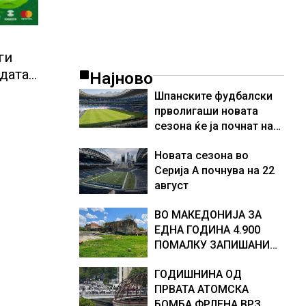
ги
одата
Најново
о
Шпанските фудбалски
прволигаши новата
сезона ќе ја почнат на
15 август
Новата сезона во
Серија А почнува на 22
август
ВО МАКЕДОНИЈА ЗА
ЕДНА ГОДИНА 4.900
ПОМАЛКУ ЗАПИШАНИ
ПРВАЧИЊА
ГОДИШНИНА ОД
ПРВАТА АТОМСКА
БОМБА ФРЛЕНА ВРЗ