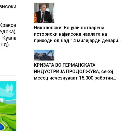
 високи
центри за податоци
 Краков
Николовски: Во јули остварена
дска),
историски највисока наплата на
, Куала
приходи од над 14 милијарди денари
анд).
– изградивме систем што испорачува
резултати
КРИЗАТА ВО ГЕРМАНСКАТА
ИНДУСТРИЈА ПРОДОЛЖУВА, секој
месец исчезнуваат 15.000 работни
места