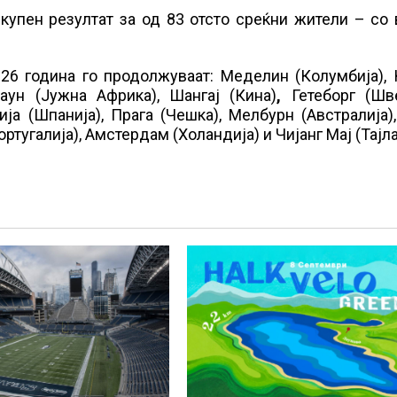
 вкупен резултат за од 83 отсто среќни жители – со
026 година го продолжуваат: Меделин (Колумбија),
таун (Јужна Африка), Шангај (Кина)
,
Гетеборг (Шве
ја (Шпанија), Прага (Чешка), Мелбурн (Австралија)
ртугалија), Амстердам (Холандија) и Чијанг Мај (Тајл