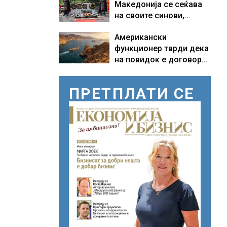
Македонија се сеќава
бараат само лекови
на своите синови,
што навистина им се
објави премиерот
потребни
Американски
Христијан Мицкоски по
функционер тврди дека
повод 25 годишнината
на повидок е договор
од загинувањето на
за Ормуската теснина
десетмината прилепски
бранители
ПРЕТПЛАТИ СЕ