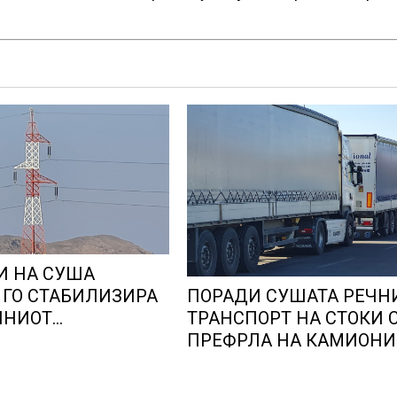
И НА СУША
ПОРАДИ СУШАТА РЕЧН
 ГО СТАБИЛИЗИРА
ТРАНСПОРТ НА СТОКИ 
ЛНИОТ
ПРЕФРЛА НА КАМИОНИ
КИ СИСТЕМ, како
ВОЗОВИ, Германија со и
тана балкански
мерки овозможува
о складирање на