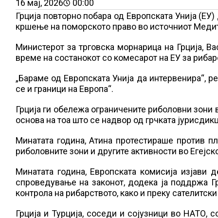
16 мај, 2026
00:00
Грција повторно побара од Европската Унија (ЕУ)
кршење на поморското право во источниот Медите
Министерот за трговска морнарица на Грција, В
време на состанокот со комесарот на ЕУ за рибар
„Бараме од Европската Унија да интервенира“, ре
се и граници на Европа“.
Грција ги обележа ограничените риболовни зони в
основа на тоа што се надвор од грчката јурисдикц
Минатата година, Атина протестираше против пл
риболовните зони и другите активности во Егејск
Минатата година, Европската комисија изјави 
спроведување на законот, додека ја поддржа Гр
контрола на рибарството, како и преку сателитск
Грција и Турција, соседи и сојузници во НАТО, с