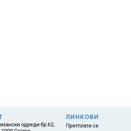
Т
ЛИНКОВИ
тизански одреди бр.62,
Претплати се
 1000 Скопје