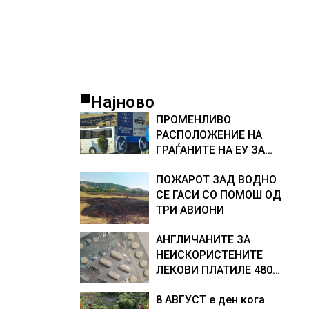
 во
Најново
ПРОМЕНЛИВО
РАСПОЛОЖЕНИЕ НА
ГРАЃАНИТЕ НА ЕУ ЗА
ЗАЧЛЕНУВАЊЕТО НА
ПОЖАРОТ ЗАД ВОДНО
УКРАИНА, изненадува
СЕ ГАСИ СО ПОМОШ ОД
каква е поддршката од
ТРИ АВИОНИ
Полска, Франција и
Германија
АНГЛИЧАНИТЕ ЗА
НЕИСКОРИСТЕНИТЕ
ЛЕКОВИ ПЛАТИЛЕ 480
МИЛИОНИ ФУНТИ,
8 АВГУСТ е ден кога
повик до пациентите да