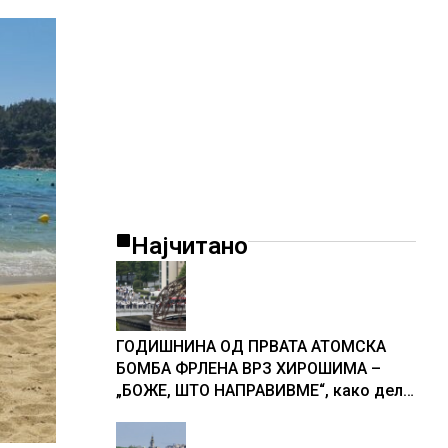
Најчитано
ГОДИШНИНА ОД ПРВАТА АТОМСКА
БОМБА ФРЛЕНА ВРЗ ХИРОШИМА –
„БОЖЕ, ШТО НАПРАВИВМЕ“, како дел
од екипажот во авионот „Енола Геј“ и
учесниците во бомбардирањето го