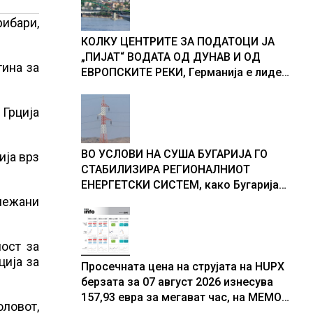
доживуваа овој настан што го
промени текот на историјата
рибари,
КОЛКУ ЦЕНТРИТЕ ЗА ПОДАТОЦИ ЈА
„ПИЈАТ“ ВОДАТА ОД ДУНАВ И ОД
тина за
ЕВРОПСКИТЕ РЕКИ, Германија е лидер
во Европа по бројот на изградени
центри за податоци
 Грција
ВО УСЛОВИ НА СУША БУГАРИЈА ГО
ија врз
СТАБИЛИЗИРА РЕГИОНАЛНИОТ
ЕНЕРГЕТСКИ СИСТЕМ, како Бугарија
стана балкански шампион во
ележани
складирање на енергија од батерии
ост за
ција за
Просечната цена на струјата на HUPX
берзата за 07 август 2026 изнесува
157,93 евра за мегават час, на МЕМО
оловот,
153,56 евра за мегават час