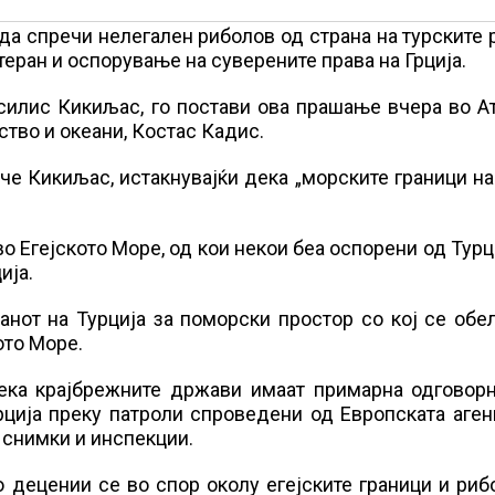
 да спречи нелегален риболов од страна на турските 
ран и оспорување на суверените права на Грција.
асилис Кикиљас, го постави ова прашање вчера во А
ство и океани, Костас Кадис.
че Кикиљас, истакнувајќи дека „морските граници на
о Егејското Море, од кои некои беа оспорени од Турц
ија.
анот на Турција за поморски простор со кој се об
ото Море.
дека крајбрежните држави имаат примарна одговорн
ција преку патроли спроведени од Европската аген
и снимки и инспекции.
о децении се во спор околу егејските граници и риб