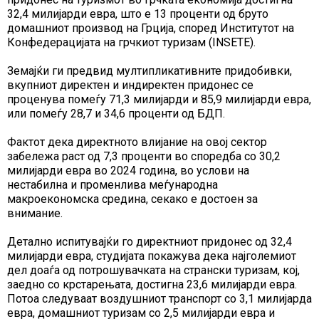
32,4 милијарди евра, што е 13 проценти од бруто
домашниот производ на Грција, според Институтот на
Конфедерацијата на грчкиот туризам (INSETE).
Земајќи ги предвид мултипликативните придобивки,
вкупниот директен и индиректен придонес се
проценува помеѓу 71,3 милијарди и 85,9 милијарди евра,
или помеѓу 28,7 и 34,6 проценти од БДП.
Фактот дека директното влијание на овој сектор
забележа раст од 7,3 проценти во споредба со 30,2
милијарди евра во 2024 година, во услови на
нестабилна и променлива меѓународна
макроекономска средина, секако е достоен за
внимание.
Детално испитувајќи го директниот придонес од 32,4
милијарди евра, студијата покажува дека најголемиот
дел доаѓа од потрошувачката на странски туризам, кој,
заедно со крстарењата, достигна 23,6 милијарди евра.
Потоа следуваат воздушниот транспорт со 3,1 милијарда
евра, домашниот туризам со 2,5 милијарди евра и