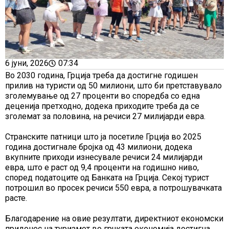
6 јуни, 2026
07:34
Во 2030 година, Грција треба да достигне годишен
прилив на туристи од 50 милиони, што би претставувало
зголемување од 27 проценти во споредба со една
деценија претходно, додека приходите треба да се
зголемат за половина, на речиси 27 милијарди евра.
Странските патници што ја посетиле Грција во 2025
година достигнале бројка од 43 милиони, додека
вкупните приходи изнесувале речиси 24 милијарди
евра, што е раст од 9,4 проценти на годишно ниво,
според податоците од Банката на Грција. Секој турист
потрошил во просек речиси 550 евра, а потрошувачката
расте.
Благодарение на овие резултати, директниот економски
придонес на туризмот во грчката економија достигна