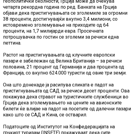
геополитички околности, Грција може да очекува
четврта рекордна година по ред. Банката на Грција
објави дека пристигнувањата се зголемиле за огромни
38 проценти, достигнувајќи вкупно 3,4 милиони, со
истовремено зголемување на приходите од 64
проценти, на 1,7 милијарди евра. Просечната
потрошувачка по гостин се зголеми за речиси една
петтина.
Растот на пристигнувањата од клучните европски
пазари е забележан од Велика Британија – за речиси
половина, 21 процент од Германија и два процента од
Франција, со вкупно 624.000 туристи од овие три земји.
Она што донекаде ја расипува сликата е падот на
пристигнувањата од САД за речиси десет проценти. Ова
покажува дека стравот на туристичките службеници во
Грција дека зголемувањето на цените на авионските
билети ќе влијае на падот на посетите од далечни пазари
како што се САД и Кина, се остварил.
Податоците од Институтот на Конфедерацијата на
грчкиот туризам (INSETE) покажуваат дека сите