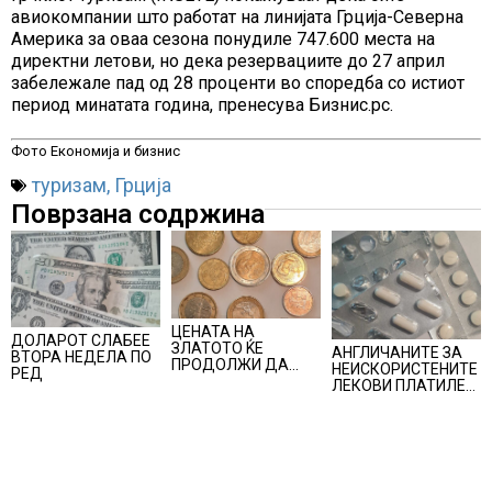
авиокомпании што работат на линијата Грција-Северна
Америка за оваа сезона понудиле 747.600 места на
директни летови, но дека резервациите до 27 април
забележале пад од 28 проценти во споредба со истиот
период минатата година, пренесува Бизнис.рс.
Фото Економија и бизнис
туризам
,
Грција
Поврзана содржина
ЦЕНАТА НА
ДОЛАРОТ СЛАБЕЕ
ЗЛАТОТО ЌЕ
АНГЛИЧАНИТЕ ЗА
ВТОРА НЕДЕЛА ПО
ПРОДОЛЖИ ДА
НЕИСКОРИСТЕНИТЕ
РЕД
РАСТЕ по
ЛЕКОВИ ПЛАТИЛЕ
минатонеделниот
480 МИЛИОНИ
раст на вредноста
ФУНТИ, повик до
на благородниот
пациентите да
метал
бараат само лекови
што навистина им
се потребни