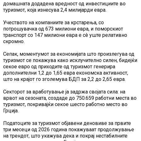
домашната додадена вредност од инвестициите во
туризмот, која изнесува 2,4 милијарди евра.
Учеството на компаниите за крстарења, со
потрошувачка од 673 милиони евра, и поморскиот
транспорт со 147 милиони евра е сè уште релативно
скромно.
Сепак, моментумот за економијата што произлегува од
туризмот се покажува како исклучително силен, бидејќи
секое евро од приходите од туризмот генерира
дополнителни 1,2 до 1,65 евра економска активност,
што на крајот го зголемува БДП за 2,2 до 2,65 евра.
Секторот за вработување ја задржа својата сила: на
врвот на сезоната, создаде до 750.659 работни места во
туризмот, покривајќи секое шесто работно место во
Грција.
Податоците за туризмот објавени деновиве за првите
три месеци од 2026 година покажуваат продолжување
на трендот, што укажува дека и покрај нестабилните