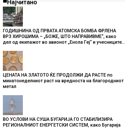
Најчитано
ГОДИШНИНА ОД ПРВАТА АТОМСКА БОМБА ФРЛЕНА
ВРЗ ХИРОШИМА – „БОЖЕ, ШТО НАПРАВИВМЕ“, како
дел од екипажот во авионот „Енола Геј“ и учесниците
во бомбардирањето го доживуваа овој настан што го
промени текот на историјата
ЦЕНАТА НА ЗЛАТОТО ЌЕ ПРОДОЛЖИ ДА РАСТЕ по
минатонеделниот раст на вредноста на благородниот
метал
ВО УСЛОВИ НА СУША БУГАРИЈА ГО СТАБИЛИЗИРА
РЕГИОНАЛНИОТ ЕНЕРГЕТСКИ СИСТЕМ, како Бугарија