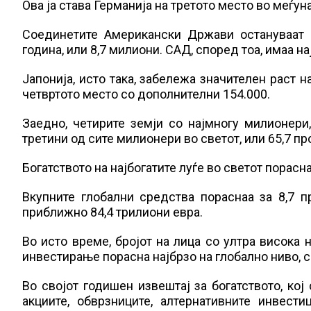
Ова ја става Германија на третото место во меѓу
Соединетите Американски Држави остануваат 
година, или 8,7 милиони. САД, според тоа, имаа на
Јапонија, исто така, забележа значителен раст н
четвртото место со дополнителни 154.000.
Заедно, четирите земји со најмногу милионери,
третини од сите милионери во светот, или 65,7 пр
Богатството на најбогатите луѓе во светот порасн
Вкупните глобални средства пораснаа за 8,7 п
приближно 84,4 трилиони евра.
Во исто време, бројот на лица со ултра висока
инвестирање порасна најбрзо на глобално ниво, со
Во својот годишен извештај за богатството, кој
акциите, обврзниците, алтернативните инвести