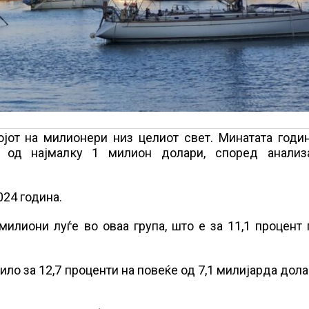
јот на милионери низ целиот свет. Минатата годин
 од најмалку 1 милион долари, според анализ
024 година.
милиони луѓе во оваа група, што е за 11,1 процент
ло за 12,7 проценти на повеќе од 7,1 милијарда дола