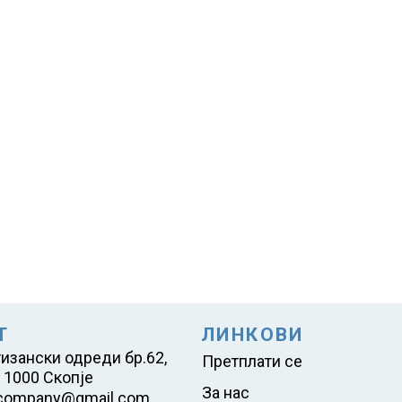
Т
ЛИНКОВИ
тизански одреди бр.62,
Претплати се
 1000 Скопје
За нас
company@gmail.com