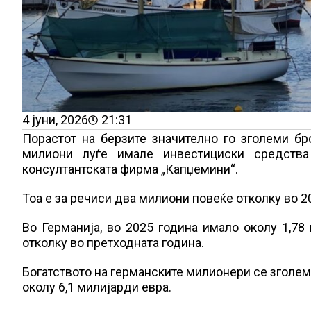
4 јуни, 2026
21:31
Порастот на берзите значително го зголеми бро
милиони луѓе имале инвестициски средства
консултантската фирма „Капџемини“.
Тоа е за речиси два милиони повеќе отколку во 2
Во Германија, во 2025 година имало околу 1,78 
отколку во претходната година.
Богатството на германските милионери се зголеми
околу 6,1 милијарди евра.