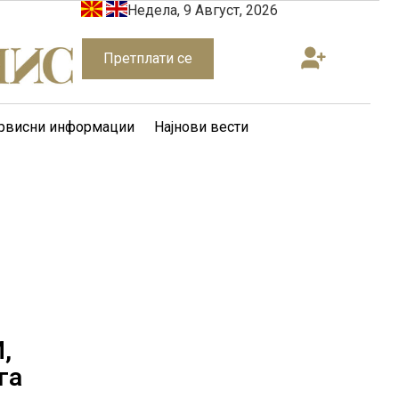
Недела, 9 Август, 2026
Претплати се
рвисни информации
Најнови вести
,
га