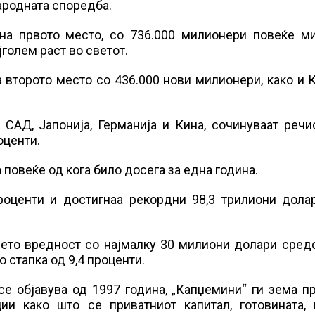
народната споредба.
на првото место, со 736.000 милионери повеќе ми
јголем раст во светот.
а второто место со 436.000 нови милионери, како и 
 САД, Јапонија, Германија и Кина, сочинуваат реч
оценти.
а повеќе од кога било досега за една година.
роценти и достигнаа рекордни 98,3 трилиони долар
 нето вредност со најмалку 30 милиони долари сред
 стапка од 9,4 проценти.
 се објавува од 1997 година, „Капџемини“ ги зема 
ции како што се приватниот капитал, готовината, 