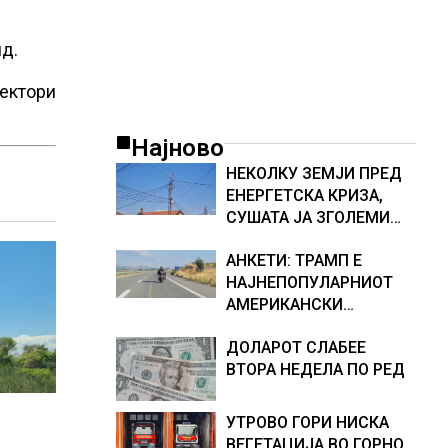
ид.
ректори
Најново
НЕКОЛКУ ЗЕМЈИ ПРЕД
ЕНЕРГЕТСКА КРИЗА,
СУШАТА ЈА ЗГОЛЕМИ
ЦЕНАТА НА СТРУЈАТА
АНКЕТИ: ТРАМП Е
НА БЕРЗИТЕ НА НАД 700
НАЈНЕПОПУЛАРНИОТ
ЕВРА ЗА МЕГАВАТ-ЧАС
АМЕРИКАНСКИ
ПРЕТСЕДАТЕЛ СО ВТОР
ДОЛАРОТ СЛАБЕЕ
МАНДАТ, тој не ги
ВТОРА НЕДЕЛА ПО РЕД
признава резултатите
од последните анкети
УТРОВО ГОРИ НИСКА
ВЕГЕТАЦИЈА ВО ГОРНО