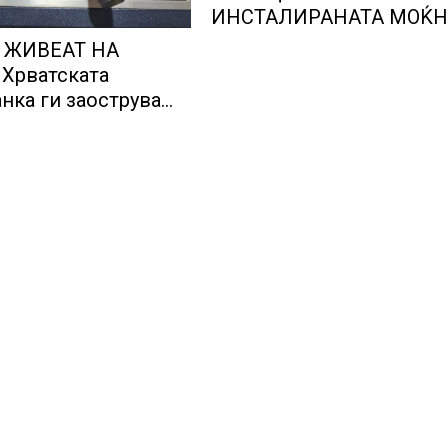
ИНСТАЛИРАНАТА МОЌН
НА НУКЛЕАРНИТЕ
 ЖИВЕАТ НА
ЦЕНТРАЛИ
Хрватската
нка ги заострува
 за кредитирање и
ува на зголемени
 финансискиот