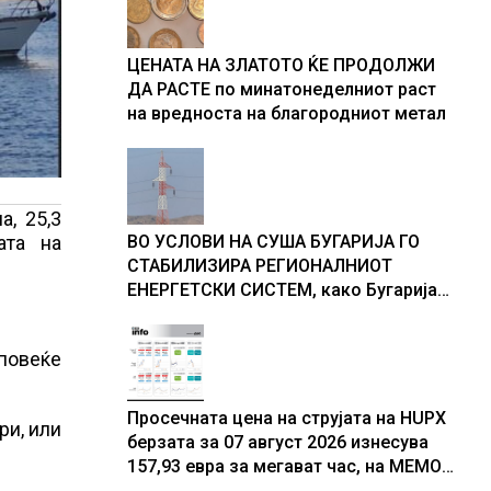
ЦЕНАТА НА ЗЛАТОТО ЌЕ ПРОДОЛЖИ
ДА РАСТЕ по минатонеделниот раст
на вредноста на благородниот метал
а, 25,3
ата на
ВО УСЛОВИ НА СУША БУГАРИЈА ГО
СТАБИЛИЗИРА РЕГИОНАЛНИОТ
ЕНЕРГЕТСКИ СИСТЕМ, како Бугарија
стана балкански шампион во
складирање на енергија од батерии
 повеќе
Просечната цена на струјата на HUPX
ри, или
берзата за 07 август 2026 изнесува
157,93 евра за мегават час, на МЕМО
153,56 евра за мегават час