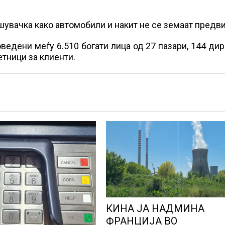
шувачка како автомобили и накит не се земаат предв
ведени меѓу 6.510 богати лица од 27 пазари, 144 ди
етници за клиенти.
КИНА ЈА НАДМИНА
ФРАНЦИЈА ВО