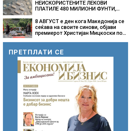
НЕИСКОРИСТЕНИТЕ ЛЕКОВИ
ПЛАТИЛЕ 480 МИЛИОНИ ФУНТИ,
повик до пациентите да бараат
само лекови што навистина им се
8 АВГУСТ е ден кога Македонија се
потребни
сеќава на своите синови, објави
премиерот Христијан Мицкоски по
повод 25 годишнината од
загинувањето на десетмината
прилепски бранители
ПРЕТПЛАТИ СЕ