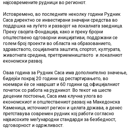
најсовремените рудници во регионот.
Истовремено, во последните неколку години Рудник
Саса директно се инвестирани значајни средства во
поддршка на луѓето и развојот на локалната заедница.
Преку својата Фондација, како и преку бројни
општествено одговорни иницијативи, поддржани се
голем број проекти во областа на образованието,
здравството, социјалната заштита, спортот, културата,
животната средина, претприемништвото и локалниот
економски развој.
Оваа година за Рудник Саса има дополнително значење,
бидејќи покрај 20 години од рестартирањето, во
ноември ќе се навршат и 60 години од официјалниот
почеток со работа на рудникот. Во текот на шесте
децении постоење, Саса има клучна улога во
економскиот и општествениот развој на Македонска
Каменица, источниот регион и целата држава, а денес
претставува современ рудник кој работи согласно
највисоките меѓународни стандарди за безбедност,
одговорност и одржливост.