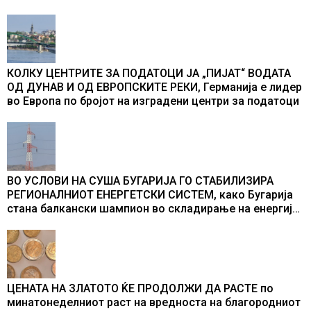
во бомбардирањето го доживуваа овој настан што го
промени текот на историјата
КОЛКУ ЦЕНТРИТЕ ЗА ПОДАТОЦИ ЈА „ПИЈАТ“ ВОДАТА
ОД ДУНАВ И ОД ЕВРОПСКИТЕ РЕКИ, Германија е лидер
во Европа по бројот на изградени центри за податоци
ВО УСЛОВИ НА СУША БУГАРИЈА ГО СТАБИЛИЗИРА
РЕГИОНАЛНИОТ ЕНЕРГЕТСКИ СИСТЕМ, како Бугарија
стана балкански шампион во складирање на енергија
од батерии
ЦЕНАТА НА ЗЛАТОТО ЌЕ ПРОДОЛЖИ ДА РАСТЕ по
минатонеделниот раст на вредноста на благородниот