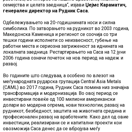
семејства и целата заедница“, изјави
Џејмс Караматич,
генерален директор на Рудник Саса.
Одбележувањето на 20-годишнината носи и силна
симболика. По затворањето на рудникот во 2003 година,
Македонска Каменица и регионот се соочија со три
тешки години исполнети со неизвесност, губење на
работни места и сериозна загриженост за иднината на
локалната заедница. Рестартирањето на Саса на 12 јуни
2006 година означи почеток на нов период на надеж и
развој.
Во годините што следуваа, а особено по влезот на
меѓународната рударска групација Central Asia Metals
(CAML) во 2017 година, Рудник Саса помина низ значајна
трансформација и модернизација. Во овој период се
инвестирани повеќе од 100 милиони американски
долари во модерна опрема, нови технологии, развој на
рудникот, безбедност, заштита на животната средина и
професионален развој на вработените. Како дел од овие
инвестиции, реализирани се и капитални проекти кои
овозможија Саса денес да се вбројува меѓу