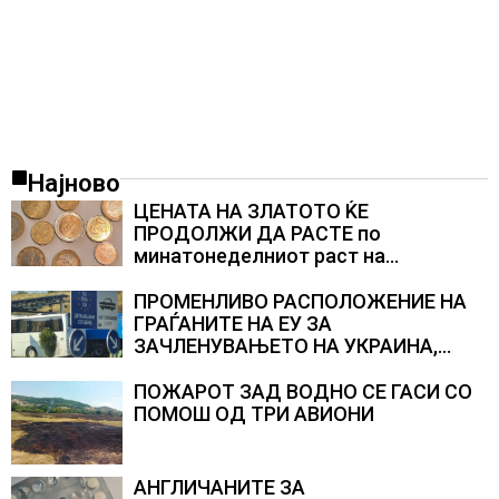
Најново
ЦЕНАТА НА ЗЛАТОТО ЌЕ
ПРОДОЛЖИ ДА РАСТЕ по
минатонеделниот раст на
вредноста на благородниот метал
ПРОМЕНЛИВО РАСПОЛОЖЕНИЕ НА
ГРАЃАНИТЕ НА ЕУ ЗА
ЗАЧЛЕНУВАЊЕТО НА УКРАИНА,
изненадува каква е поддршката од
Полска, Франција и Германија
ПОЖАРОТ ЗАД ВОДНО СЕ ГАСИ СО
ПОМОШ ОД ТРИ АВИОНИ
АНГЛИЧАНИТЕ ЗА