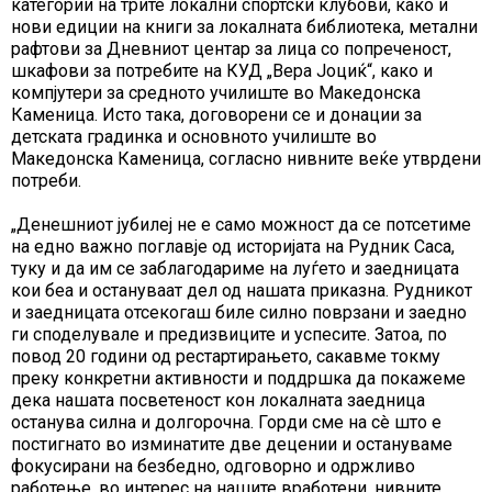
категории на трите локални спортски клубови, како и
нови едиции на книги за локалната библиотека, метални
рафтови за Дневниот центар за лица со попреченост,
шкафови за потребите на КУД „Вера Јоциќ“, како и
компјутери за средното училиште во Македонска
Каменица. Исто така, договорени се и донации за
детската градинка и основното училиште во
Македонска Каменица, согласно нивните веќе утврдени
потреби.
„Денешниот јубилеј не е само можност да се потсетиме
на едно важно поглавје од историјата на Рудник Саса,
туку и да им се заблагодариме на луѓето и заедницата
кои беа и остануваат дел од нашата приказна. Рудникот
и заедницата отсекогаш биле силно поврзани и заедно
ги споделувале и предизвиците и успесите. Затоа, по
повод 20 години од рестартирањето, сакавме токму
преку конкретни активности и поддршка да покажеме
дека нашата посветеност кон локалната заедница
останува силна и долгорочна. Горди сме на сè што е
постигнато во изминатите две децении и остануваме
фокусирани на безбедно, одговорно и одржливо
работење, во интерес на нашите вработени, нивните