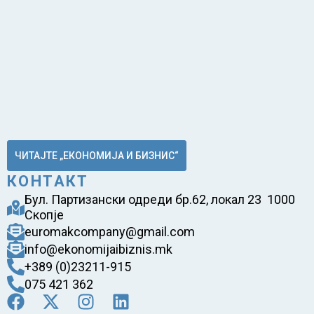
ЧИТАЈТЕ „ЕКОНОМИЈА И БИЗНИС“
КОНТАКТ
Бул. Партизански одреди бр.62, локал 23 1000
Скопје
euromakcompany@gmail.com
info@ekonomijaibiznis.mk
+389 (0)23211-915
075 421 362