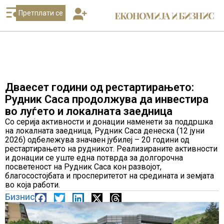
Претплати се
Дваесет години од рестартирањето:
Рудник Саса продолжува да инвестира
во луѓето и локалната заедница
Со серија активности и донации наменети за поддршка
на локалната заедница, Рудник Саса денеска (12 јуни
2026) одбележува значаен јубилеј – 20 години од
рестартирањето на рудникот. Реализираните активности
и донации се уште една потврда за долгорочна
посветеност на Рудник Саса кон развојот,
благосостојбата и просперитетот на средината и земјата
во која работи.
Бизнис