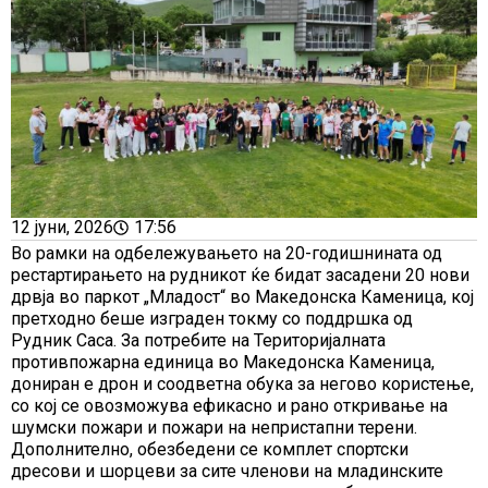
12 јуни, 2026
17:56
Во рамки на одбележувањето на 20-годишнината од
рестартирањето на рудникот ќе бидат засадени 20 нови
дрвја во паркот „Младост“ во Македонска Каменица, кој
претходно беше изграден токму со поддршка од
Рудник Саса. За потребите на Територијалната
противпожарна единица во Македонска Каменица,
дониран е дрон и соодветна обука за негово користење,
со кој се овозможува ефикасно и рано откривање на
шумски пожари и пожари на непристапни терени.
Дополнително, обезбедени се комплет спортски
дресови и шорцеви за сите членови на младинските