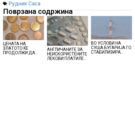
Рудник Саса
Поврзана содржина
ВО УСЛОВИ НА
ЦЕНАТА НА
СУША БУГАРИЈА ГО
ЗЛАТОТО ЌЕ
АНГЛИЧАНИТЕ ЗА
СТАБИЛИЗИРА
ПРОДОЛЖИ ДА
НЕИСКОРИСТЕНИТЕ
РЕГИОНАЛНИОТ
РАСТЕ по
ЛЕКОВИ ПЛАТИЛЕ
ЕНЕРГЕТСКИ
минатонеделниот
480 МИЛИОНИ
СИСТЕМ, како
раст на вредноста
ФУНТИ, повик до
Бугарија стана
на благородниот
пациентите да
балкански шампион
метал
бараат само лекови
во складирање на
што навистина им
енергија од батерии
се потребни