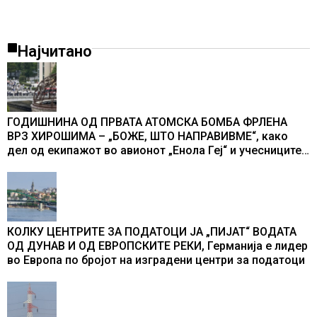
Најчитано
ГОДИШНИНА ОД ПРВАТА АТОМСКА БОМБА ФРЛЕНА
ВРЗ ХИРОШИМА – „БОЖЕ, ШТО НАПРАВИВМЕ“, како
дел од екипажот во авионот „Енола Геј“ и учесниците
во бомбардирањето го доживуваа овој настан што го
промени текот на историјата
КОЛКУ ЦЕНТРИТЕ ЗА ПОДАТОЦИ ЈА „ПИЈАТ“ ВОДАТА
ОД ДУНАВ И ОД ЕВРОПСКИТЕ РЕКИ, Германија е лидер
во Европа по бројот на изградени центри за податоци