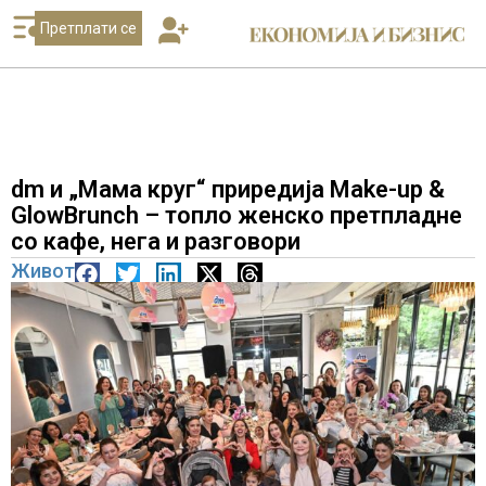
Претплати се
dm и „Мама круг“ приредија Make-up &
GlowBrunch – топло женско претпладне
со кафе, нега и разговори
Живот