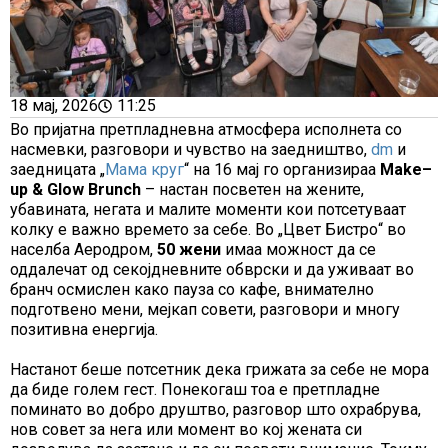
18 мај, 2026
11:25
Во пријатна претпладневна атмосфера исполнета со
насмевки, разговори и чувство на заедништво,
dm
и
заедницата „
Мама круг
“ на 16 мај го организираа
Make
–
up
&
Glow
Brunch
– настан посветен на жените,
убавината, негата и малите моменти кои потсетуваат
колку е важно времето за себе. Во „Цвет Бистро“ во
населба Аеродром,
50
жени
имаа можност да се
оддалечат од секојдневните обврски и да уживаат во
бранч осмислен како пауза со кафе, внимателно
подготвено мени, мејкап совети, разговори и многу
позитивна енергија.
Настанот беше потсетник дека грижата за себе не мора
да биде голем гест. Понекогаш тоа е претпладне
поминато во добро друштво, разговор што охрабрува,
нов совет за нега или момент во кој жената си