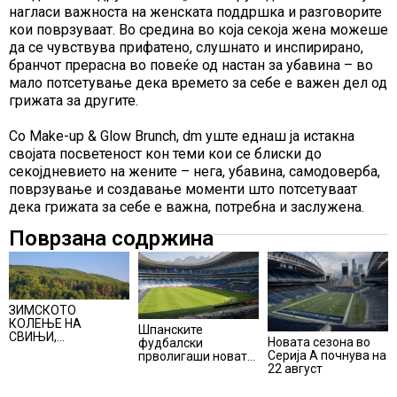
нагласи важноста на женската поддршка и разговорите
кои поврзуваат. Во средина во која секоја жена можеше
да се чувствува прифатено, слушнато и инспирирано,
бранчот прерасна во повеќе од настан за убавина – во
мало потсетување дека времето за себе е важен дел од
грижата за другите.
Со Make-up & Glow Brunch, dm уште еднаш ја истакна
својата посветеност кон теми кои се блиски до
секојдневието на жените – нега, убавина, самодоверба,
поврзување и создавање моменти што потсетуваат
дека грижата за себе е важна, потребна и заслужена.
Поврзана содржина
ЗИМСКОТО
КОЛЕЊЕ НА
Шпанските
СВИЊИ,
Новата сезона во
фудбалски
АЛПИНИЗМОТ И
Серија А почнува на
прволигаши новата
ПЛАНИНАРЕЊЕТО
22 август
сезона ќе ја почнат
ВЛЕГОА ВО
на 15 август
РЕГИСТАРОТ НА