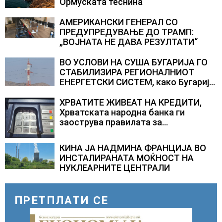
Ормуската теснина
АМЕРИКАНСКИ ГЕНЕРАЛ СО
ПРЕДУПРЕДУВАЊЕ ДО ТРАМП:
„ВОЈНАТА НЕ ДАВА РЕЗУЛТАТИ“
ВО УСЛОВИ НА СУША БУГАРИЈА ГО
СТАБИЛИЗИРА РЕГИОНАЛНИОТ
ЕНЕРГЕТСКИ СИСТЕМ, како Бугарија
стана балкански шампион во
складирање на енергија од батерии
ХРВАТИТЕ ЖИВЕАТ НА КРЕДИТИ,
Хрватската народна банка ги
заострува правилата за
кредитирање и предупредува на
зголемени ризици во финансискиот
КИНА ЈА НАДМИНА ФРАНЦИЈА ВО
систем
ИНСТАЛИРАНАТА МОЌНОСТ НА
НУКЛЕАРНИТЕ ЦЕНТРАЛИ
ПРЕТПЛАТИ СЕ