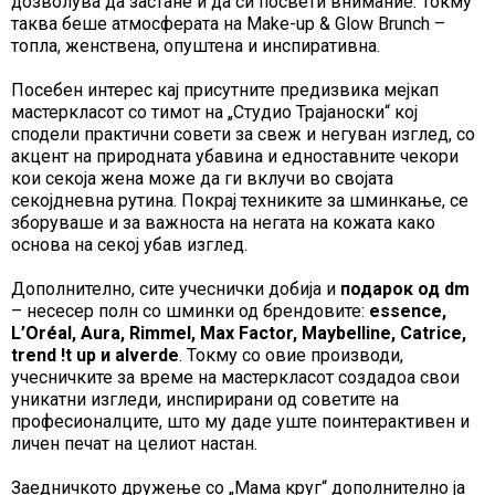
дозволува да застане и да си посвети внимание. Токму
таква беше атмосферата на Make-up & Glow Brunch –
топла, женствена, опуштена и инспиративна.
Посебен интерес кај присутните предизвика мејкап
мастеркласот со тимот на „Студио Трајаноски“ кој
сподели практични совети за свеж и негуван изглед, со
акцент на природната убавина и едноставните чекори
кои секоја жена може да ги вклучи во својата
секојдневна рутина. Покрај техниките за шминкање, се
зборуваше и за важноста на негата на кожата како
основа на секој убав изглед.
Дополнително, сите учеснички добија и
подарок од dm
– несесер полн со шминки од брендовите:
essence,
L’Oréal, Aura, Rimmel, Max Factor, Maybelline, Catrice,
trend !t up и alverde
. Токму со овие производи,
учесничките за време на мастеркласот создадоа свои
уникатни изгледи, инспирирани од советите на
професионалците, што му даде уште поинтерактивен и
личен печат на целиот настан.
Заедничкото дружење со „Мама круг“ дополнително ја