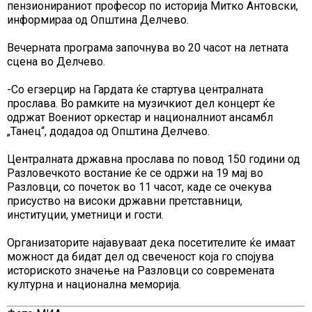
пензионираниот професор по историја Митко Антовски,
информираа од Општина Делчево.
Вечерната програма започнува во 20 часот на летната
сцена во Делчево.
-Со егзерцир на Гардата ќе стартува централната
прослава. Во рамките на музичкиот дел концерт ќе
одржат Воениот оркестар и националниот ансамбл
„Танец“, додадоа од Општина Делчево.
Централната државна прослава по повод 150 години од
Разловечкото востание ќе се одржи на 19 мај во
Разловци, со почеток во 11 часот, каде се очекува
присуство на високи државни претставници,
институции, уметници и гости.
Организаторите најавуваат дека посетителите ќе имаат
можност да бидат дел од свеченост која го спојува
историското значење на Разловци со современата
културна и национална меморија.