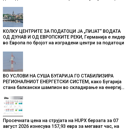
во бомбардирањето го доживуваа овој настан што го
промени текот на историјата
КОЛКУ ЦЕНТРИТЕ ЗА ПОДАТОЦИ ЈА „ПИЈАТ“ ВОДАТА
ОД ДУНАВ И ОД ЕВРОПСКИТЕ РЕКИ, Германија е лидер
во Европа по бројот на изградени центри за податоци
ВО УСЛОВИ НА СУША БУГАРИЈА ГО СТАБИЛИЗИРА
РЕГИОНАЛНИОТ ЕНЕРГЕТСКИ СИСТЕМ, како Бугарија
стана балкански шампион во складирање на енергија
од батерии
Просечната цена на струјата на HUPX берзата за 07
август 2026 изнесува 157,93 евра за мегават час, на