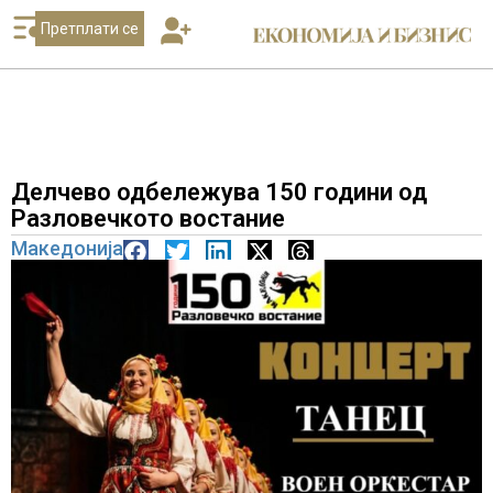
Претплати се
Делчево одбележува 150 години од
Разловечкото востание
Македонија