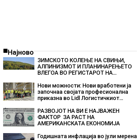
Најново
ЗИМСКОТО КОЛЕЊЕ НА СВИЊИ,
АЛПИНИЗМОТ И ПЛАНИНАРЕЊЕТО
ВЛЕГОА ВО РЕГИСТАРОТ НА
КУЛТУРНО НАСЛЕДСТВО НА
СЛОВЕНИЈА
Нови можности: Нови вработени ја
започнаа својата професионална
приказна во Lidl Логистичкиот
центар во Куманово
РАЗВОЈОТ НА ВИ Е НАЈВАЖЕН
ФАКТОР ЗА РАСТ НА
АМЕРИКАНСКАТА ЕКОНОМИЈА
Годишната инфлација во јули мерена