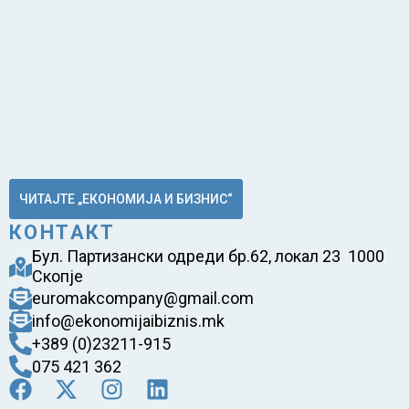
ЧИТАЈТЕ „ЕКОНОМИЈА И БИЗНИС“
КОНТАКТ
Бул. Партизански одреди бр.62, локал 23 1000
Скопје
euromakcompany@gmail.com
info@ekonomijaibiznis.mk
+389 (0)23211-915
075 421 362