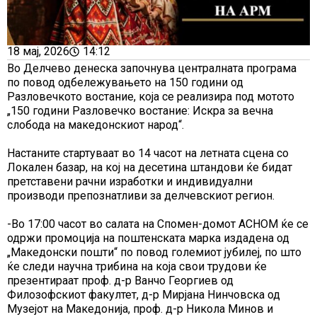
18 мај, 2026
14:12
Во Делчево денеска започнува централната програма
по повод одбележувањето на 150 години од
Разловечкото востание, која се реализира под мотото
„150 години Разловечко востание: Искра за вечна
слобода на македонскиот народ“.
Настаните стартуваат во 14 часот на летната сцена со
Локален базар, на кој на десетина штандови ќе бидат
претставени рачни изработки и индивидуални
производи препознатливи за делчевскиот регион.
-Во 17:00 часот во салата на Спомен-домот АСНОМ ќе се
одржи промоција на поштенската марка издадена од
„Македонски пошти“ по повод големиот јубилеј, по што
ќе следи научна трибина на која свои трудови ќе
презентираат проф. д-р Ванчо Георгиев од
Филозофскиот факултет, д-р Мирјана Нинчовска од
Музејот на Македонија, проф. д-р Никола Минов и