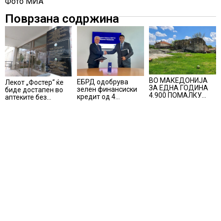
Фото МИА
Поврзана содржина
ВО МАКЕДОНИЈА
ЕБРД одобрува
Лекот „Фостер“ ќе
ЗА ЕДНА ГОДИНА
зелен финансиски
биде достапен во
4.900 ПОМАЛКУ
кредит од 4
аптеките без
ЗАПИШАНИ
милиони евра на
доплата, само со
ПРВАЧИЊА
НЛБ Банка
законски
утврдената
партиципација