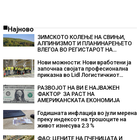
Најново
ЗИМСКОТО КОЛЕЊЕ НА СВИЊИ,
АЛПИНИЗМОТ И ПЛАНИНАРЕЊЕТО
ВЛЕГОА ВО РЕГИСТАРОТ НА
КУЛТУРНО НАСЛЕДСТВО НА
СЛОВЕНИЈА
Нови можности: Нови вработени ја
започнаа својата професионална
приказна во Lidl Логистичкиот
центар во Куманово
РАЗВОЈОТ НА ВИ Е НАЈВАЖЕН
ФАКТОР ЗА РАСТ НА
АМЕРИКАНСКАТА ЕКОНОМИЈА
Годишната инфлација во јули мерена
преку индексот на трошоците на
живот изнесува 2.3 %
ФАО: ЦЕНИТЕ НА ПЧЕНИЦАТА И