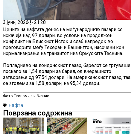
3 јуни, 2026
21:28
Цените на нафтата денес на меѓународните пазари се
искачија над 97 долари, во услови на продолжен
конфликт на Блискиот Исток и слаб напредок во
преговорите меѓу Техеран и Вашингтон, насочени кон
нормализирање на транзитот низ Ормуската Теснина.
Попладнево на лондонскиот пазар, барелот се тргуваше
поскапо за 1,54 долари за барел, од вчерашното
затворање од 97,54 долари. На американскиот пазар, таа
се зголеми за 1,58 долари, на 95,34 долари.
Фото Економија и бизнис
нафта
Поврзана содржина