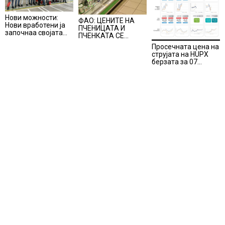
Нови можности:
ФАО: ЦЕНИТЕ НА
Нови вработени ја
ПЧЕНИЦАТА И
започнаа својата
ПЧЕНКАТА СЕ
професионална
ПОВИСОКИ ВО
Просечната цена на
приказна во Lidl
ЈУЛИ, млекото и
струјата на HUPX
Логистичкиот
месото бележат
берзата за 07
центар во Куманово
пониски цени
август 2026
изнесува 157,93
евра за мегават
час, на МЕМО 153,56
евра за мегават час