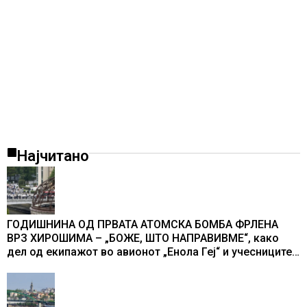
Најчитано
ГОДИШНИНА ОД ПРВАТА АТОМСКА БОМБА ФРЛЕНА
ВРЗ ХИРОШИМА – „БОЖЕ, ШТО НАПРАВИВМЕ“, како
дел од екипажот во авионот „Енола Геј“ и учесниците
во бомбардирањето го доживуваа овој настан што го
промени текот на историјата