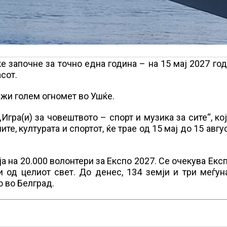
е започне за точно една година – на 15 мај 2027 год
сот.
држи голем огномет во Ушќе.
гра(и) за човештвото – спорт и музика за сите“, кој
е, културата и спортот, ќе трае од 15 мај до 15 авгу
 на 20.000 волонтери за Експо 2027. Се очекува Екс
 од целиот свет. До денес, 134 земји и три меѓун
о во Белград.