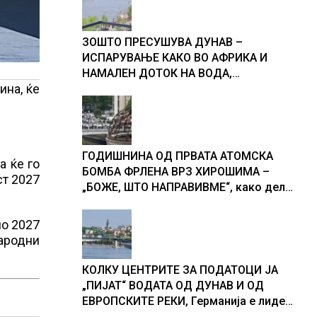
ЗОШТО ПРЕСУШУВА ДУНАВ –
ИСПАРУВАЊЕ КАКО ВО АФРИКА И
НАМАЛЕН ДОТОК НА ВОДА,
ина, ќе
објаснување на хидрогеолог од
Србија
ГОДИШНИНА ОД ПРВАТА АТОМСКА
а ќе го
БОМБА ФРЛЕНА ВРЗ ХИРОШИМА –
ст 2027
„БОЖЕ, ШТО НАПРАВИВМЕ“, како дел
од екипажот во авионот „Енола Геј“ и
учесниците во бомбардирањето го
по 2027
доживуваа овој настан што го
ародни
промени текот на историјата
КОЛКУ ЦЕНТРИТЕ ЗА ПОДАТОЦИ ЈА
„ПИЈАТ“ ВОДАТА ОД ДУНАВ И ОД
ЕВРОПСКИТЕ РЕКИ, Германија е лидер
во Европа по бројот на изградени