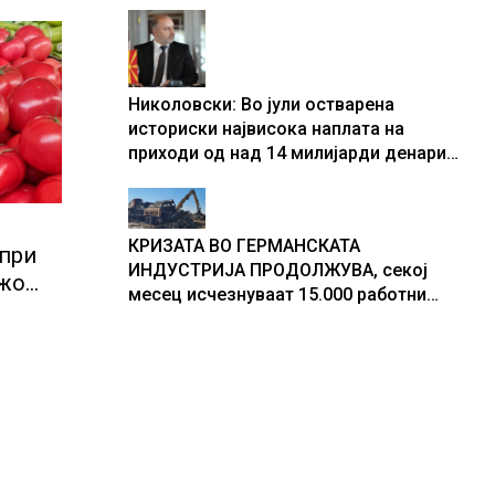
центри за податоци
Николовски: Во јули остварена
историски највисока наплата на
приходи од над 14 милијарди денари
– изградивме систем што испорачува
резултати
КРИЗАТА ВО ГЕРМАНСКАТА
 при
ИНДУСТРИЈА ПРОДОЛЖУВА, секој
ежо
месец исчезнуваат 15.000 работни
и,
места