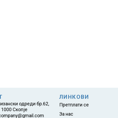
Т
ЛИНКОВИ
тизански одреди бр.62,
Претплати се
 1000 Скопје
За нас
company@gmail.com