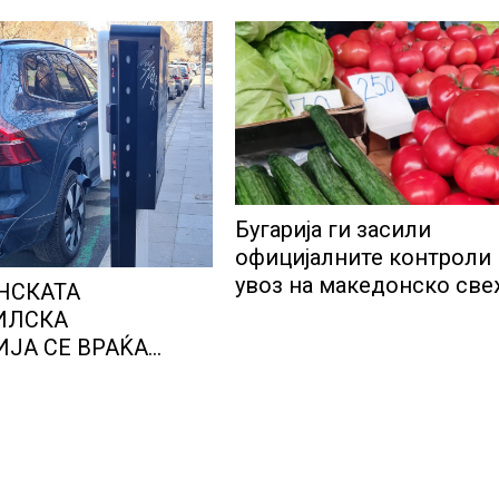
Бугарија ги засили
официјалните контроли
увоз на македонско св
НСКАТА
овошје, домати и пиперк
ИЛСКА
објави АХВ
ЈА СЕ ВРАЌА
МОТ