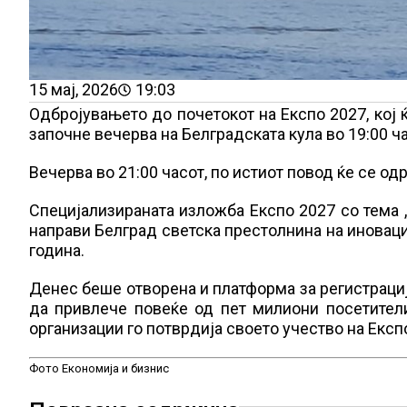
15 мај, 2026
19:03
Одбројувањето до почетокот на Експо 2027, кој ќ
започне вечерва на Белградската кула во 19:00 ча
Вечерва во 21:00 часот, по истиот повод ќе се о
Специјализираната изложба Експо 2027 со тема „И
направи Белград светска престолнина на иновациит
година.
Денес беше отворена и платформа за регистрација
да привлече повеќе од пет милиони посетители
организации го потврдија своето учество на Експ
Фото Економија и бизнис