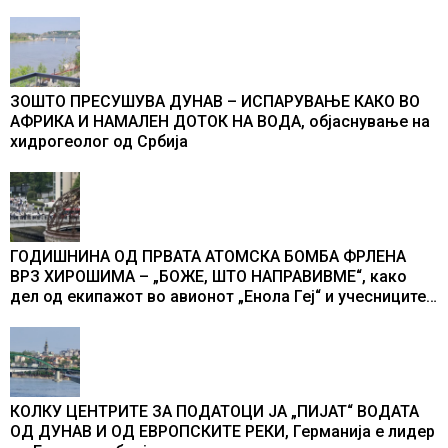
ЗОШТО ПРЕСУШУВА ДУНАВ – ИСПАРУВАЊЕ КАКО ВО
АФРИКА И НАМАЛЕН ДОТОК НА ВОДА, објаснување на
хидрогеолог од Србија
ГОДИШНИНА ОД ПРВАТА АТОМСКА БОМБА ФРЛЕНА
ВРЗ ХИРОШИМА – „БОЖЕ, ШТО НАПРАВИВМЕ“, како
дел од екипажот во авионот „Енола Геј“ и учесниците
во бомбардирањето го доживуваа овој настан што го
промени текот на историјата
КОЛКУ ЦЕНТРИТЕ ЗА ПОДАТОЦИ ЈА „ПИЈАТ“ ВОДАТА
ОД ДУНАВ И ОД ЕВРОПСКИТЕ РЕКИ, Германија е лидер