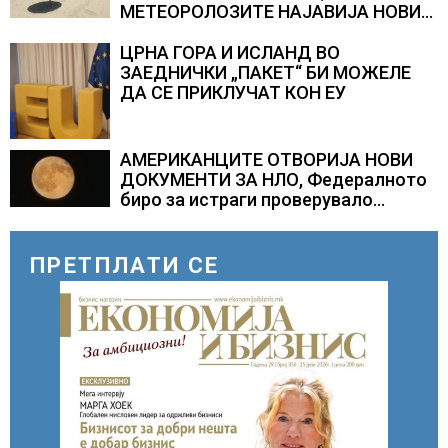
МЕТЕОРОЛОЗИТЕ НАЈАВИЈА НОВИ
ПРОГНОЗИ ЗА СРЕДИНАТА НА
АВГУСТ
ЦРНА ГОРА И ИСЛАНД ВО
ЗАЕДНИЧКИ „ПАКЕТ“ БИ МОЖЕЛЕ
ДА СЕ ПРИКЛУЧАТ КОН ЕУ
АМЕРИКАНЦИТЕ ОТВОРИЈА НОВИ
ДОКУМЕНТИ ЗА НЛО, Федералното
биро за истраги проверувало
снимки за „Големи темни
триаголници со светла“
ПРЕТПЛАТИ СЕ