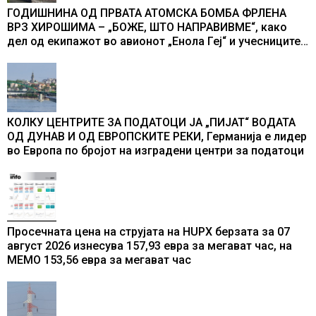
ГОДИШНИНА ОД ПРВАТА АТОМСКА БОМБА ФРЛЕНА
ВРЗ ХИРОШИМА – „БОЖЕ, ШТО НАПРАВИВМЕ“, како
дел од екипажот во авионот „Енола Геј“ и учесниците
во бомбардирањето го доживуваа овој настан што го
промени текот на историјата
КОЛКУ ЦЕНТРИТЕ ЗА ПОДАТОЦИ ЈА „ПИЈАТ“ ВОДАТА
ОД ДУНАВ И ОД ЕВРОПСКИТЕ РЕКИ, Германија е лидер
во Европа по бројот на изградени центри за податоци
Просечната цена на струјата на HUPX берзата за 07
август 2026 изнесува 157,93 евра за мегават час, на
МЕМО 153,56 евра за мегават час