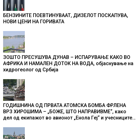
БЕНЗИНИТЕ ПОЕВТИНУВААТ, ДИЗЕЛОТ ПОСКАПУВА,
НОВИ ЦЕНИ НА ГОРИВАТА
ЗОШТО ПРЕСУШУВА ДУНАВ – ИСПАРУВАЊЕ КАКО ВО
АФРИКА И НАМАЛЕН ДОТОК НА ВОДА, објаснување на
хидрогеолог од Србија
ГОДИШНИНА ОД ПРВАТА АТОМСКА БОМБА ФРЛЕНА
ВРЗ ХИРОШИМА – „БОЖЕ, ШТО НАПРАВИВМЕ“, како
дел од екипажот во авионот „Енола Геј“ и учесниците
во бомбардирањето го доживуваа овој настан што го
промени текот на историјата