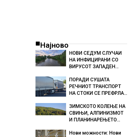
Најново
НОВИ СЕДУМ СЛУЧАИ
НА ИНФИЦИРАНИ СО
ВИРУСОТ ЗАПАДЕН
НИЛ, тројца пациенти се
ПОРАДИ СУШАТА
во критична состојба
РЕЧНИОТ ТРАНСПОРТ
НА СТОКИ СЕ ПРЕФРЛА
НА КАМИОНИ И ВОЗОВИ,
ЗИМСКОТО КОЛЕЊЕ НА
Германија со итни
СВИЊИ, АЛПИНИЗМОТ
мерки овозможува
И ПЛАНИНАРЕЊЕТО
камионџиите да возат и
ВЛЕГОА ВО РЕГИСТАРОТ
во недела
Нови можности: Нови
НА КУЛТУРНО