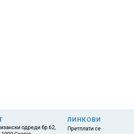
Т
ЛИНКОВИ
тизански одреди бр.62,
Претплати се
 1000 Скопје