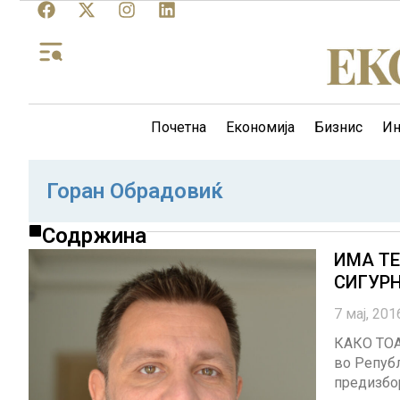
Почетна
Економија
Бизнис
Ин
Горан Обрадовиќ
Содржина
ИМА Т
СИГУРН
7 мај, 201
КАКО ТОА
во Репуб
предизбор