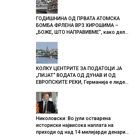
ГОДИШНИНА ОД ПРВАТА АТОМСКА
БОМБА ФРЛЕНА ВРЗ ХИРОШИМА –
„БОЖЕ, ШТО НАПРАВИВМЕ“, како дел
од екипажот во авионот „Енола Геј“ и
учесниците во бомбардирањето го
доживуваа овој настан што го
промени текот на историјата
КОЛКУ ЦЕНТРИТЕ ЗА ПОДАТОЦИ ЈА
„ПИЈАТ“ ВОДАТА ОД ДУНАВ И ОД
ЕВРОПСКИТЕ РЕКИ, Германија е лидер
во Европа по бројот на изградени
центри за податоци
Николовски: Во јули остварена
историски највисока наплата на
приходи од над 14 милијарди денари
– изградивме систем што испорачува