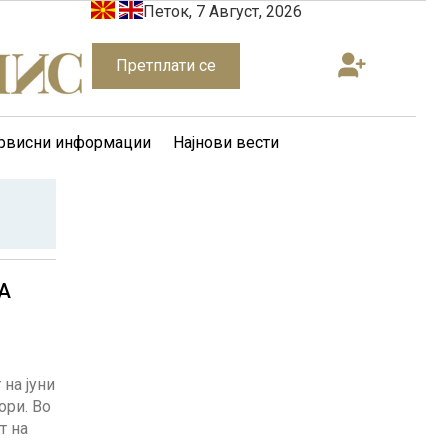
Петок, 7 Август, 2026
Претплати се
рвисни информации
Најнови вести
А
на јуни
ори. Во
т на