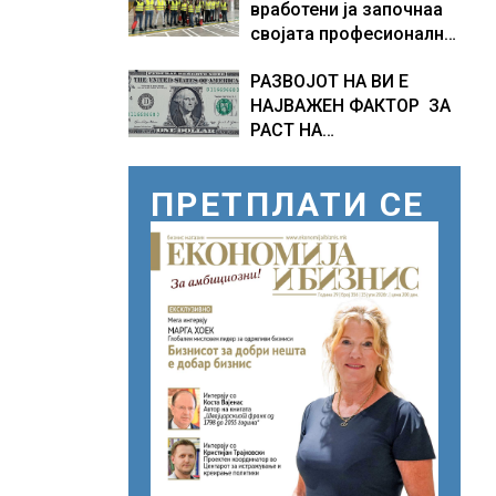
вработени ја започнаа
НАСЛЕДСТВО НА
својата професионална
СЛОВЕНИЈА
приказна во Lidl
РАЗВОЈОТ НА ВИ Е
Логистичкиот центар во
НАЈВАЖЕН ФАКТОР ЗА
Куманово
РАСТ НА
АМЕРИКАНСКАТА
ЕКОНОМИЈА
ПРЕТПЛАТИ СЕ