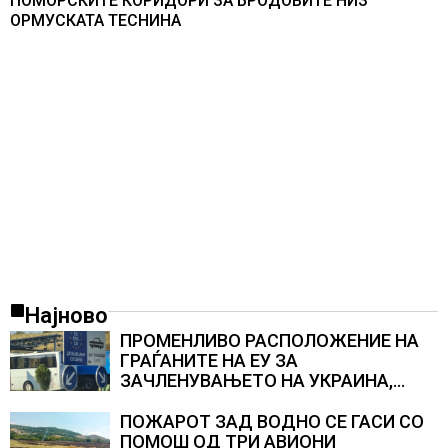
ПОМОРСКИТЕ КОРИДОРИ ЗА БРОДОВИТЕ НИЗ
ОРМУСКАТА ТЕСНИНА
Најново
ПРОМЕНЛИВО РАСПОЛОЖЕНИЕ НА
ГРАЃАНИТЕ НА ЕУ ЗА
ЗАЧЛЕНУВАЊЕТО НА УКРАИНА,
изненадува каква е поддршката од
Полска, Франција и Германија
ПОЖАРОТ ЗАД ВОДНО СЕ ГАСИ СО
ПОМОШ ОД ТРИ АВИОНИ