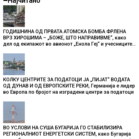
Најчитано
ГОДИШНИНА ОД ПРВАТА АТОМСКА БОМБА ФРЛЕНА
ВРЗ ХИРОШИМА – „БОЖЕ, ШТО НАПРАВИВМЕ“, како
дел од екипажот во авионот „Енола Геј“ и учесниците
во бомбардирањето го доживуваа овој настан што го
промени текот на историјата
КОЛКУ ЦЕНТРИТЕ ЗА ПОДАТОЦИ ЈА „ПИЈАТ“ ВОДАТА
ОД ДУНАВ И ОД ЕВРОПСКИТЕ РЕКИ, Германија е лидер
во Европа по бројот на изградени центри за податоци
ВО УСЛОВИ НА СУША БУГАРИЈА ГО СТАБИЛИЗИРА
РЕГИОНАЛНИОТ ЕНЕРГЕТСКИ СИСТЕМ, како Бугарија