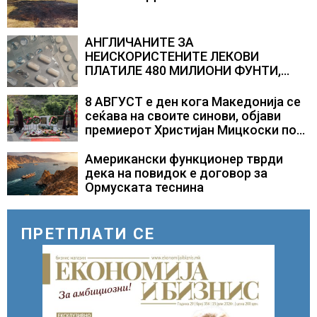
АНГЛИЧАНИТЕ ЗА
НЕИСКОРИСТЕНИТЕ ЛЕКОВИ
ПЛАТИЛЕ 480 МИЛИОНИ ФУНТИ,
повик до пациентите да бараат
само лекови што навистина им се
8 АВГУСТ е ден кога Македонија се
потребни
сеќава на своите синови, објави
премиерот Христијан Мицкоски по
повод 25 годишнината од
загинувањето на десетмината
Американски функционер тврди
прилепски бранители
дека на повидок е договор за
Ормуската теснина
ПРЕТПЛАТИ СЕ