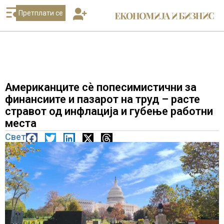
Претплати се
Американците сè попесимистични за
финансиите и пазарот на труд – расте
стравот од инфлација и губење работни
места
Свет