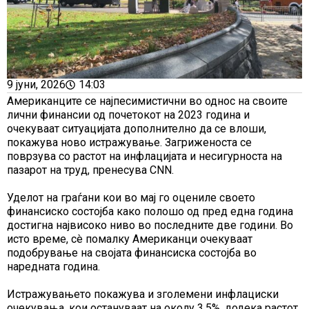
9 јуни, 2026
14:03
Американците се најпесимистични во однос на своите
лични финансии од почетокот на 2023 година и
очекуваат ситуацијата дополнително да се влоши,
покажува ново истражување. Загриженоста се
поврзува со растот на инфлацијата и несигурноста на
пазарот на труд, пренесува CNN.
Уделот на граѓани кои во мај го оцениле своето
финансиско состојба како полошо од пред една година
достигна највисоко ниво во последните две години. Во
исто време, сè помалку Американци очекуваат
подобрување на својата финансиска состојба во
наредната година.
Истражувањето покажува и зголемени инфлациски
очекувања, кои остануваат на околу 3,5%, додека растот