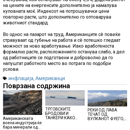
на цените на енергенсите дополнително ја намалува
куповната моќ. Индексот на потрошувачки цени
повторно расте, што дополнително го оптоварува
животниот стандард.
Во однос на пазарот на труд, Американците сè повеќе
стравуваат од губење на работа и сè потешко гледаат
можност за ново вработување. Иако вработеноста
формално расте, расположението останува слабо, а дел
од работниците се подготвени и доброволно да го
напуштат работното место во потрага по подобри
услови.
инфлација
,
Американци
Поврзана содржина
ТРГОВСКИТЕ
РЕКИ ОД ЛАВА
БРОДОВИ И
ТЕЧАТ ОД
ТАНКЕРИ КАКО
Американската
ВУЛКАНОТ ФУЕГО,
ВОЕНА ЦЕЛ,
воена индустрија ќе
евакуација од
потонат индиски
бара минерали од
населените места