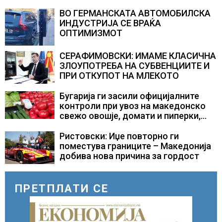
министерот за здравство Сашо
Клековски
ВО ГЕРМАНСКАТА АВТОМОБИЛСКА
ИНДУСТРИЈА СЕ ВРАЌА
ОПТИМИЗМОТ
СЕРАФИМОВСКИ: ИМАМЕ КЛАСИЧНА
ЗЛОУПОТРЕБА НА СУБВЕНЦИИТЕ И
ПРИ ОТКУПОТ НА МЛЕКОТО
Бугарија ги засили официјалните
контроли при увоз на македонско
свежо овошје, домати и пиперки,
објави АХВ
Ристовски: Иџе повторно ги
поместува границите – Македонија
добива нова причина за гордост
ПРЕТПЛАТИ СЕ