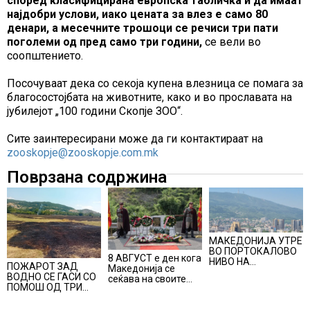
според класифицирана европска табличка и да имаат
најдобри услови, иако цената за влез е само 80
денари, а месечните трошоци се речиси три пати
поголеми од пред само три години,
се вели во
соопштението.
Посочуваат дека со секоја купена влезница се помага за
благосостојбата на животните, како и во прославата на
јубилејот „100 години Скопје ЗОО“.
Сите заинтересирани може да ги контактираат на
zooskopje@zooskopje.com.mk
Поврзана содржина
МАКЕДОНИЈА УТРЕ
ВО ПОРТОКАЛОВО
8 АВГУСТ е ден кога
НИВО НА
ПОЖАРОТ ЗАД
Македонија се
ОПАСНОСТ ОД
ВОДНО СЕ ГАСИ СО
сеќава на своите
ВИСОКИ
ПОМОШ ОД ТРИ
синови, објави
ТЕМПЕРАТУРИ
АВИОНИ
премиерот