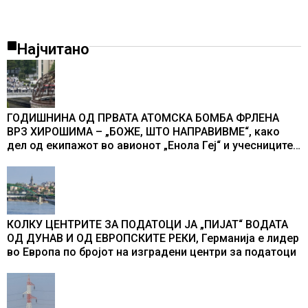
Најчитано
ГОДИШНИНА ОД ПРВАТА АТОМСКА БОМБА ФРЛЕНА
ВРЗ ХИРОШИМА – „БОЖЕ, ШТО НАПРАВИВМЕ“, како
дел од екипажот во авионот „Енола Геј“ и учесниците
во бомбардирањето го доживуваа овој настан што го
промени текот на историјата
КОЛКУ ЦЕНТРИТЕ ЗА ПОДАТОЦИ ЈА „ПИЈАТ“ ВОДАТА
ОД ДУНАВ И ОД ЕВРОПСКИТЕ РЕКИ, Германија е лидер
во Европа по бројот на изградени центри за податоци