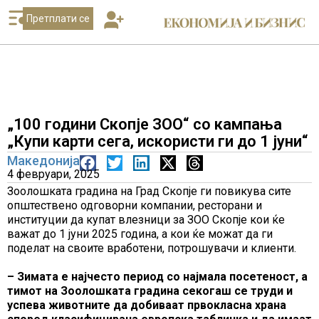
Претплати се
„100 години Скопје ЗОО“ со кампања
„Купи карти сега, искористи ги до 1 јуни“
Македонија
4 февруари, 2025
Зоолошката градина на Град Скопје ги повикува сите
општествено одговорни компании, ресторани и
институции да купат влезници за ЗОО Скопје кои ќе
важат до 1 јуни 2025 година, а кои ќе можат да ги
поделат на своите вработени, потрошувачи и клиенти.
– Зимата е најчесто период со најмала посетеност, а
тимот на Зоолошката градина секогаш се труди и
успева животните да добиваат првокласна храна