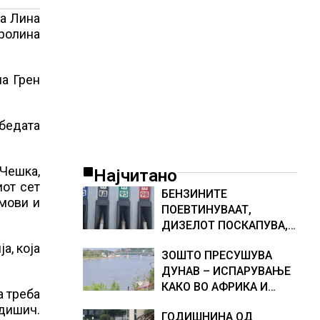
ка Лина
аролина
на Грен
обедата
 Чешка,
Најчитано
иот сет
БЕНЗИНИТЕ
емови и
ПОЕВТИНУВААТ,
ДИЗЕЛОТ ПОСКАПУВА,
НОВИ ЦЕНИ НА
а, која
ЗОШТО ПРЕСУШУВА
ГОРИВАТА
ДУНАВ – ИСПАРУВАЊЕ
КАКО ВО АФРИКА И
а треба
НАМАЛЕН ДОТОК НА
дишич.
ГОДИШНИНА ОД
ВОДА, објаснување на