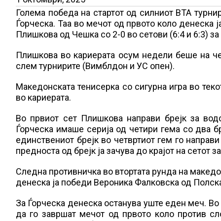
Голема победа на стартот од силниот ВТА турн
Ѓорческа. Таа во мечот од првото коло денеска ј
Плишкова од Чешка со 2-0 во сетови (6:4 и 6:3) за
Плишкова во кариерата осум недели беше на чел
слем турнирите (Вимблдон и УС опен).
Македонската тенисерка со сигурна игра во теко
во кариерата.
Во првиот сет Плишкова направи брејк за водс
Ѓорческа имаше серија од четири гема со два бре
единствениот брејк во четвртиот гем го направи
предноста од брејк ја зачува до крајот на сетот за
Следна противничка во втортата рунда на македон
денеска ја победи Вероника Фалковска од Полска с
За Ѓорческа денеска останува уште еден меч. Во 
да го завршат мечот од првото коло против с