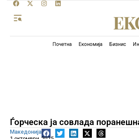
Почетна
Економија
Бизнис
Ин
Ѓорческа ја совлада поранешн
Македонија
1 октомври, 2025