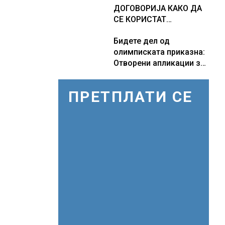
ДОГОВОРИЈА КАКО ДА
СЕ КОРИСТАТ
ПОМОРСКИТЕ
Бидете дел од
КОРИДОРИ ЗА
олимписката приказна:
БРОДОВИТЕ НИЗ
Отворени апликации за
ОРМУСКАТА ТЕСНИНА
волонтери за Игрите во
Лос Анџелес 2028
ПРЕТПЛАТИ СЕ