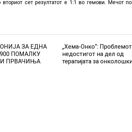
 вториот сет резултатот е 1:1 во гемови. Мечот п
ОНИЈА ЗА ЕДНА
„Хема-Онко“: Проблемот
.900 ПОМАЛКУ
недостигот на дел од
И ПРВАЧИЊА
терапијата за онколошк
пациенти во моментот 
надминат