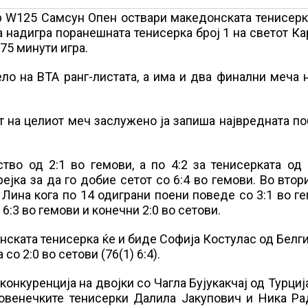
ир W125 Самсун Опен оствари македонската тенисер
а надигра поранешната тенисерка број 1 на светот К
 75 минути игра.
о на ВТА ранг-листата, а има и два финални меча 
т на целиот меч заслужено ја запиша највредната п
тво од 2:1 во гемови, а по 4:2 за тенисерката од
јка за да го добие сетот со 6:4 во гемови. Во втор
 Лина кога по 14 одиграни поени поведе со 3:1 во г
 6:3 во гемови и конечни 2:0 во сетови.
ската тенисерка ќе и биде Софија Костулас од Белгиј
о 2:0 во сетови (76(1) 6:4).
конкуренција на двојки со Чагла Бујукакчај од Турциј
ловенечките тенисерки Далила Јакупович и Ника Ра