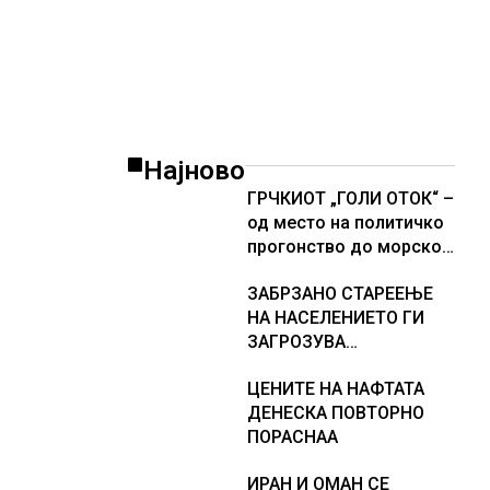
Најново
ГРЧКИОТ „ГОЛИ ОТОК“ –
од место на политичко
прогонство до морско
светилиште
ЗАБРЗАНО СТАРЕЕЊЕ
НА НАСЕЛЕНИЕТО ГИ
ЗАГРОЗУВА
ПЕНЗИСКИТЕ СИСТЕМИ
ЦЕНИТЕ НА НАФТАТА
ВО ЕВРОПА и
ДЕНЕСКА ПОВТОРНО
долгорочниот
ПОРАСНАА
економски раст
ИРАН И ОМАН СЕ