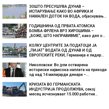
ЗОШТО ПРЕСУШУВА ДУНАВ –
ИСПАРУВАЊЕ КАКО ВО АФРИКА И
НАМАЛЕН ДОТОК НА ВОДА, објаснување
на хидрогеолог од Србија
ГОДИШНИНА ОД ПРВАТА АТОМСКА
БОМБА ФРЛЕНА ВРЗ ХИРОШИМА –
„БОЖЕ, ШТО НАПРАВИВМЕ“, како дел од
екипажот во авионот „Енола Геј“ и
учесниците во бомбардирањето го
КОЛКУ ЦЕНТРИТЕ ЗА ПОДАТОЦИ ЈА
доживуваа овој настан што го промени
„ПИЈАТ“ ВОДАТА ОД ДУНАВ И ОД
текот на историјата
ЕВРОПСКИТЕ РЕКИ, Германија е лидер
во Европа по бројот на изградени
центри за податоци
Николовски: Во јули остварена
историски највисока наплата на приходи
од над 14 милијарди денари –
изградивме систем што испорачува
резултати
КРИЗАТА ВО ГЕРМАНСКАТА
ИНДУСТРИЈА ПРОДОЛЖУВА, секој
месец исчезнуваат 15.000 работни
места