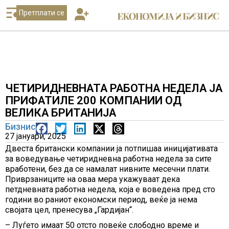
Претплати се
ЧЕТИРИДНЕВНАТА РАБОТНА НЕДЕЛА ЈА
ПРИФАТИЛЕ 200 КОМПАНИИ ОД
ВЕЛИКА БРИТАНИЈА
Бизнис
27 јануари, 2025
Двеста британски компании ја потпишаа иницијативата
за воведување четиридневна работна недела за сите
вработени, без да се намалат нивните месечни плати.
Приврзаниците на оваа мера укажуваат дека
петдневната работна недела, која е воведена пред сто
години во раниот економски период, веќе ја нема
својата цел, пренесува „Гардијан“.
– Луѓето имаат 50 отсто повеќе слободно време и