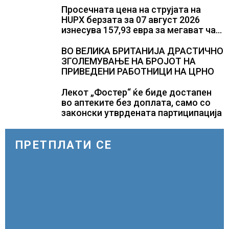
Просечната цена на струјата на
HUPX берзата за 07 август 2026
изнесува 157,93 евра за мегават час,
на МЕМО 153,56 евра за мегават час
ВО ВЕЛИКА БРИТАНИЈА ДРАСТИЧНО
ЗГОЛЕМУВАЊЕ НА БРОЈОТ НА
ПРИВЕДЕНИ РАБОТНИЦИ НА ЦРНО
Лекот „Фостер“ ќе биде достапен
во аптеките без доплата, само со
законски утврдената партиципација
ПРЕТПЛАТИ СЕ