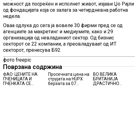
можност да посреќен и исполнет живот, изјави Џо Рајли
од фондацијата која се залага за четирдневна работна
недела.
Оваа одлука до сега ја вовеле 30 фирми пред се од
агенциите за макретинг и медиумите, како и 29
организација од невладиниот сектор. Од бизнис
секторот се 22 компании, а преовладуваат од ИТ
секторот, пренесува Б92.
фото freepic
Поврзана содржина
ФАО: ЦЕНИТЕ НА
Просечната цена на
ВО ВЕЛИКА
ПЧЕНИЦАТА И
струјата на HUPX
БРИТАНИЈА
ПЧЕНКАТА СЕ
берзата за 07
ДРАСТИЧНО
ПОВИСОКИ ВО
август 2026
ЗГОЛЕМУВАЊЕ НА
ЈУЛИ, млекото и
изнесува 157,93
БРОЈОТ НА
месото бележат
евра за мегават
ПРИВЕДЕНИ
пониски цени
час, на МЕМО 153,56
РАБОТНИЦИ НА
евра за мегават час
ЦРНО