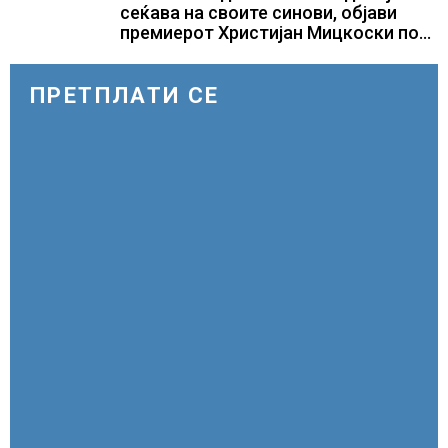
потребни
сеќава на своите синови, објави
премиерот Христијан Мицкоски по
повод 25 годишнината од
загинувањето на десетмината
прилепски бранители
ПРЕТПЛАТИ СЕ