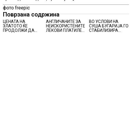
фото freepic
Поврзана содржина
ЦЕНАТА НА
АНГЛИЧАНИТЕ ЗА
ВО УСЛОВИ НА
ЗЛАТОТО ЌЕ
НЕИСКОРИСТЕНИТЕ
СУША БУГАРИЈА ГО
ПРОДОЛЖИ ДА
ЛЕКОВИ ПЛАТИЛЕ
СТАБИЛИЗИРА
РАСТЕ по
480 МИЛИОНИ
РЕГИОНАЛНИОТ
минатонеделниот
ФУНТИ, повик до
ЕНЕРГЕТСКИ
раст на вредноста
пациентите да
СИСТЕМ, како
на благородниот
бараат само лекови
Бугарија стана
метал
што навистина им
балкански шампион
се потребни
во складирање на
енергија од батерии