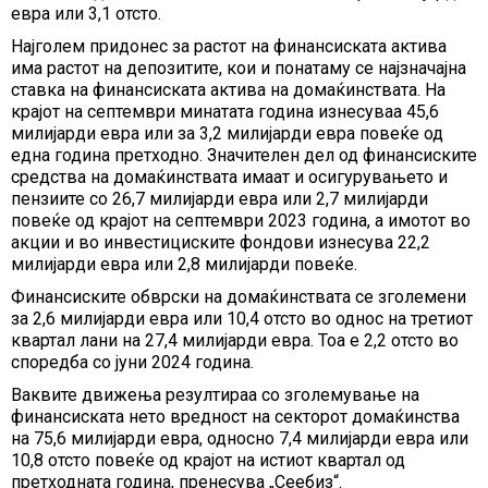
евра или 3,1 отсто.
Најголем придонес за растот на финансиската актива
има растот на депозитите, кои и понатаму се најзначајна
ставка на финансиската актива на домаќинствата. На
крајот на септември минатата година изнесуваа 45,6
милијарди евра или за 3,2 милијарди евра повеќе од
една година претходно. Значителен дел од финансиските
средства на домаќинствата имаат и осигурувањето и
пензиите со 26,7 милијарди евра или 2,7 милијарди
повеќе од крајот на септември 2023 година, а имотот во
акции и во инвестициските фондови изнесува 22,2
милијарди евра или 2,8 милијарди повеќе.
Финансиските обврски на домаќинствата се зголемени
за 2,6 милијарди евра или 10,4 отсто во однос на третиот
квартал лани на 27,4 милијарди евра. Тоа е 2,2 отсто во
споредба со јуни 2024 година.
Ваквите движења резултираа со зголемување на
финансиската нето вредност на секторот домаќинства
на 75,6 милијарди евра, односно 7,4 милијарди евра или
10,8 отсто повеќе од крајот на истиот квартал од
претходната година, пренесува „Сеебиз“.