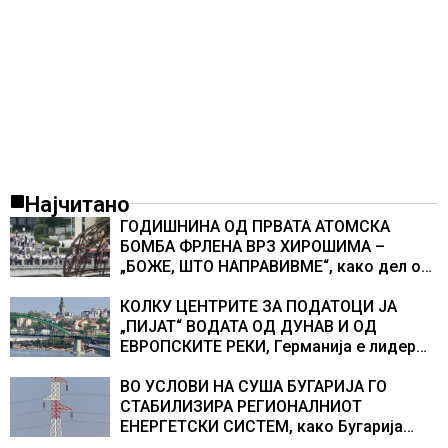
Најчитано
ГОДИШНИНА ОД ПРВАТА АТОМСКА
БОМБА ФРЛЕНА ВРЗ ХИРОШИМА –
„БОЖЕ, ШТО НАПРАВИВМЕ“, како дел од
екипажот во авионот „Енола Геј“ и
учесниците во бомбардирањето го
КОЛКУ ЦЕНТРИТЕ ЗА ПОДАТОЦИ ЈА
доживуваа овој настан што го промени
„ПИЈАТ“ ВОДАТА ОД ДУНАВ И ОД
текот на историјата
ЕВРОПСКИТЕ РЕКИ, Германија е лидер
во Европа по бројот на изградени
центри за податоци
ВО УСЛОВИ НА СУША БУГАРИЈА ГО
СТАБИЛИЗИРА РЕГИОНАЛНИОТ
ЕНЕРГЕТСКИ СИСТЕМ, како Бугарија
стана балкански шампион во