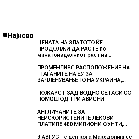
Најново
ЦЕНАТА НА ЗЛАТОТО ЌЕ
ПРОДОЛЖИ ДА РАСТЕ по
минатонеделниот раст на
вредноста на благородниот метал
ПРОМЕНЛИВО РАСПОЛОЖЕНИЕ НА
ГРАЃАНИТЕ НА ЕУ ЗА
ЗАЧЛЕНУВАЊЕТО НА УКРАИНА,
изненадува каква е поддршката од
Полска, Франција и Германија
ПОЖАРОТ ЗАД ВОДНО СЕ ГАСИ СО
ПОМОШ ОД ТРИ АВИОНИ
АНГЛИЧАНИТЕ ЗА
НЕИСКОРИСТЕНИТЕ ЛЕКОВИ
ПЛАТИЛЕ 480 МИЛИОНИ ФУНТИ,
повик до пациентите да бараат
само лекови што навистина им се
8 АВГУСТ е ден кога Македонија се