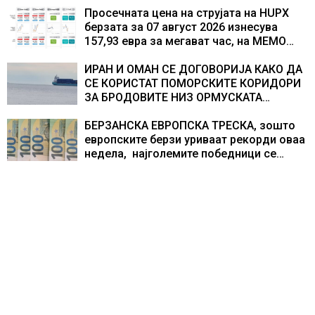
складирање на енергија од батерии
Просечната цена на струјата на HUPX
берзата за 07 август 2026 изнесува
157,93 евра за мегават час, на МЕМО
153,56 евра за мегават час
ИРАН И ОМАН СЕ ДОГОВОРИЈА КАКО ДА
СЕ КОРИСТАТ ПОМОРСКИТЕ КОРИДОРИ
ЗА БРОДОВИТЕ НИЗ ОРМУСКАТА
ТЕСНИНА
БЕРЗАНСКА ЕВРОПСКА ТРЕСКА, зошто
европските берзи уриваат рекорди оваа
недела, најголемите победници се
помалку познатите компании за ВИ