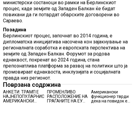
министерски состаноци во рамки на Берлинскиот
процес, каде земјите од Западен Балкан ќе бидат
повикани да ги потврдат обврските договорени во
Сараево.
Позадина
Берлинскиот процес, започнат во 2014 година, е
дипломатска иницијатива насочена кон зајакнување на
регионалната соработка и европската перспектива на
земјите од Западен Балкан. Форумот за родова
еднаквост, покренат во 2024 година, стана
препознатлива платформа за развој на политики што ја
промовираат еднаквоста, инклузијата и социјалната
правда низ регионот.
Поврзана содржина
АНКЕТИ: ТРАМП Е
ПРОМЕНЛИВО
Американски
НАЈНЕПОПУЛАРНИОТ
РАСПОЛОЖЕНИЕ НА
функционер тврди
АМЕРИКАНСКИ
ГРАЃАНИТЕ НА ЕУ
дека на повидок е
ПРЕТСЕДАТЕЛ СО
ЗА
договор за
ВТОР МАНДАТ, тој
ЗАЧЛЕНУВАЊЕТО
Ормуската теснина
не ги признава
НА УКРАИНА,
резултатите од
изненадува каква е
последните анкети
поддршката од
Полска, Франција и
Германија