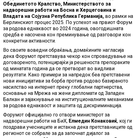
Обединетото Кралство, Министерството за
надворешни работи на Босна и Херцеговина и
Владата на Сојузна Република Германија,
во рамки на
Берлинскиот процес 2025. По успехот на првиот Форум
за родова еднаквост во 2024 година, овогодишната
средба е насочена кон преминување од разговори кон
конкретни активности.
Во своите воведни обраќања, домаќините нагласија
дека Форумот претставува чекор кон спроведување на
договореното, потенцирајќи ја решеноста препораките
од минатата година да се претворат во видливи
резултати. Како примери за напредок беа претставени
нови иницијативи за борба против родово базираното
насилство на интернет преку глобални партнерства,
основање на Мрежа на жени дипломати од Западен
Балкан и зајакнување на институционалните механизми
за родова еднаквост и заштита од дискриминација.
Форумот официјално го отвори министерот за
надворешни работи на БиХ,
Елмедин Конаковиќ
, кој ги
поздрави учесниците и истакна дека претставниците од
регионот се собрале за да започнат дијалог за