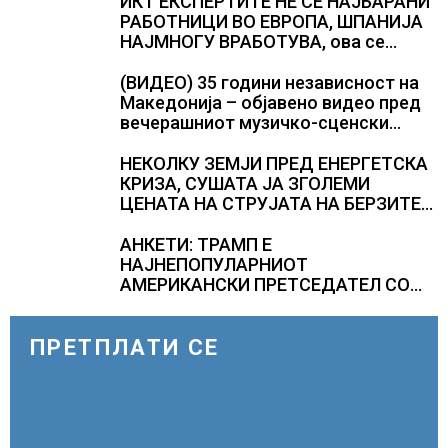
забавуваат протокот на патници на
ИКТ ЕКСПЕРТИТЕ НЕ СЕ НАЈБАРАНИ
аеродромите и предизвикува долги
РАБОТНИЦИ ВО ЕВРОПА, ШПАНИЈА
редици
НАЈМНОГУ ВРАБОТУВА, oва се
најбараните работни места во 2026
година
(ВИДЕО) 35 години независност на
Македонија – објавено видео пред
вечерашниот музичко-сценски
спектакл во Охрид
НЕКОЛКУ ЗЕМЈИ ПРЕД ЕНЕРГЕТСКА
КРИЗА, СУШАТА ЈА ЗГОЛЕМИ
ЦЕНАТА НА СТРУЈАТА НА БЕРЗИТЕ
НА НАД 700 ЕВРА ЗА МЕГАВАТ-ЧАС
АНКЕТИ: ТРАМП Е
НАЈНЕПОПУЛАРНИОТ
АМЕРИКАНСКИ ПРЕТСЕДАТЕЛ СО
ВТОР МАНДАТ, тој не ги признава
резултатите од последните анкети
ПРЕТПЛАТИ СЕ