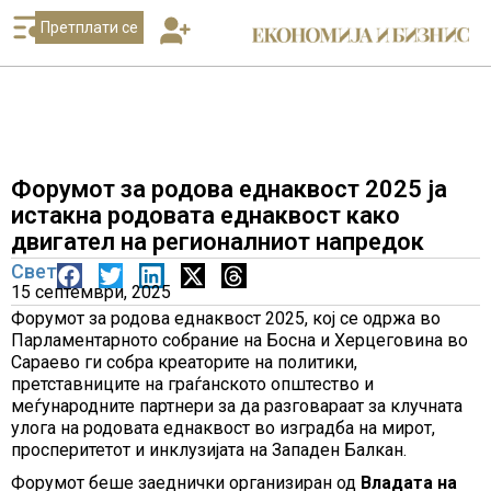
Претплати се
Форумот за родова еднаквост 2025 ја
истакна родовата еднаквост како
двигател на регионалниот напредок
Свет
15 септември, 2025
Форумот за родова еднаквост 2025, кој се одржа во
Парламентарното собрание на Босна и Херцеговина во
Сараево ги собра креаторите на политики,
претставниците на граѓанското општество и
меѓународните партнери за да разговараат за клучната
улога на родовата еднаквост во изградба на мирот,
просперитетот и инклузијата на Западен Балкан.
Форумот беше заеднички организиран од
Владата на