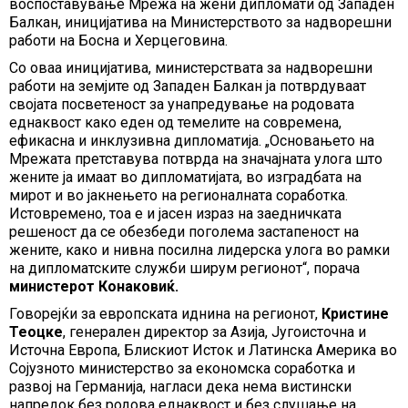
воспоставување Мрежа на жени дипломати од Западен
Балкан, иницијатива на Министерството за надворешни
работи на Босна и Херцеговина.
Со оваа иницијатива, министерствата за надворешни
работи на земјите од Западен Балкан ја потврдуваат
својата посветеност за унапредување на родовата
еднаквост како еден од темелите на современа,
ефикасна и инклузивна дипломатија. „Основaњето на
Мрежата претставува потврда на значајната улога што
жените ја имаат во дипломатијата, во изградбата на
мирот и во јакнењето на регионалната соработка.
Истовремено, тоа е и јасен израз на заедничката
решеност да се обезбеди поголема застапеност на
жените, како и нивна посилна лидерска улога во рамки
на дипломатските служби ширум регионот“, порача
министерот Конаковиќ.
Говорејќи за европската иднина на регионот,
Кристине
Теоцке
, генерален директор за Азија, Југоисточна и
Источна Европа, Блискиот Исток и Латинска Америка во
Сојузното министерство за економска соработка и
развој на Германија, нагласи дека нема вистински
напредок без родова еднаквост и без слушање на