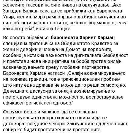
женските гласови на сите нивоа на одлучување. „Ако
Западен Балкан сака да се приближи кон Европската
Унија, жените мора рамноправно да бидат вклучени во
сите области на општеството, не како формалност, туку
како потреба“, истакна Теоцке.
Во своето обраќање,
баронесата Хариет Харман
,
специјална пратеничка на Обединетото Кралство за
жени и девојки и членка на Домот на лордовите,
особено ја истакна важноста на дигиталната безбедност
и претстави нова иницијатива за борба против онлајн
вознемирувањето преку глобални партнерства.
Баронесата Харман нагласи: „Онлајн вознемирувањето
не познава граници, тоа е транснационален проблем
што ниту една држава не може да го реши самостојно.
Денешната дискусија за онлајн вознемирувањето
претставува единствена можност за воспоставување
ефикасен регионален одговор.“
Форумот беше и можност да се согледаат
постигнувањата од претходната година и да се
договорат следните чекори. Заклучоците од денешниот
собир ќе бидат претставени на претстојните