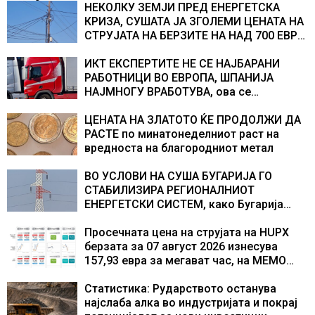
НЕКОЛКУ ЗЕМЈИ ПРЕД ЕНЕРГЕТСКА
КРИЗА, СУШАТА ЈА ЗГОЛЕМИ ЦЕНАТА НА
СТРУЈАТА НА БЕРЗИТЕ НА НАД 700 ЕВРА
ЗА МЕГАВАТ-ЧАС
ИКТ ЕКСПЕРТИТЕ НЕ СЕ НАЈБАРАНИ
РАБОТНИЦИ ВО ЕВРОПА, ШПАНИЈА
НАЈМНОГУ ВРАБОТУВА, oва се
најбараните работни места во 2026
година
ЦЕНАТА НА ЗЛАТОТО ЌЕ ПРОДОЛЖИ ДА
РАСТЕ по минатонеделниот раст на
вредноста на благородниот метал
ВО УСЛОВИ НА СУША БУГАРИЈА ГО
СТАБИЛИЗИРА РЕГИОНАЛНИОТ
ЕНЕРГЕТСКИ СИСТЕМ, како Бугарија
стана балкански шампион во
складирање на енергија од батерии
Просечната цена на струјата на HUPX
берзата за 07 август 2026 изнесува
157,93 евра за мегават час, на МЕМО
153,56 евра за мегават час
Статистика: Рударството останува
најслаба алка во индустријата и покрај