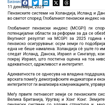
Бизнис
11 декември, 2025
Пензиските системи на Холандија, Исланд и Данс
во светот според Глобалниот пензиски индекс н
Глобалниот пензиски индекс (MCGPI) ги спор
потенцијални области за реформи за да се обез
Вкупниот резултат на MCGPI за 2025 година 
пензиско осигурување: осум земји го подобрија 
една не беше намалена. Холандија сè уште го им
следат Исланд, Данска, Израел и Сингапур, кои 
покрај Израел, што постигна оценка на тоа нив
адекватност, одржливост и интегритет.
Адекватноста се однесува на владина поддршка,
врската помеѓу демографските индикатори и екон
интегритетот ги анализира комуникациите, управ
Меѓу првите петнаесет земји се пензиските сис
Велика Британија, Уругвај и Хонг Конг. Земји
пензиски системи со здрава структура и „мно