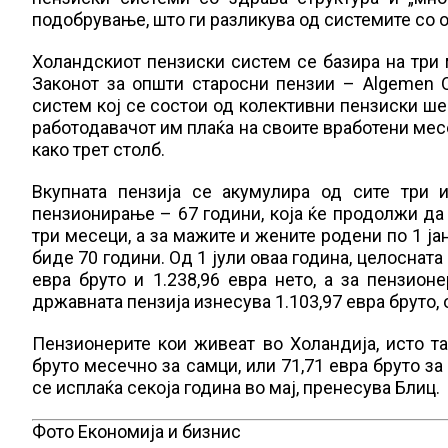
подобрување, што ги разликува од системите со о
Холандскиот пензиски систем се базира на три 
Законот за општи старосни пензии – Algemen 
систем кој се состои од колективни пензиски ш
работодавачот им плаќа на своите вработени мес
како трет столб.
Вкупната пензија се акумулира од сите три 
пензионирање – 67 години, која ќе продолжи да 
три месеци, а за мажите и жените родени по 1 ја
биде 70 години. Од 1 јули оваа година, целоснат
евра бруто и 1.238,96 евра нето, а за пензион
државната пензија изнесува 1.103,97 евра бруто, 
Пензионерите кои живеат во Холандија, исто та
бруто месечно за самци, или 71,71 евра бруто за
се исплаќа секоја година во мај, пренесува Блиц.
Фото Економија и бизнис