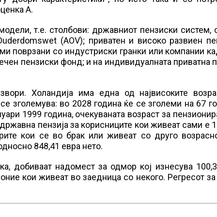
ценка А.
модели, т.е. столбови: државниот пензиски систем,
Ouderdomswet (AOV); приватен и високо развиен пе
еми поврзани со индустриски гранки или компании к
ечен пензиски фонд; и на индивидуалната приватна п
извори. Холандија има една од највисоките возра
се зголемува: во 2028 година ќе се зголеми на 67 г
нуари 1999 година, очекуваната возраст за пензиони
а државна пензија за корисниците кои живеат сами е 1
ерите кои се во брак или живеат со друго возрасн
односно 848,41 евра нето.
ка, добиваат надомест за одмор кој изнесува 100,
 оние кои живеат во заедница со некого. Регресот з