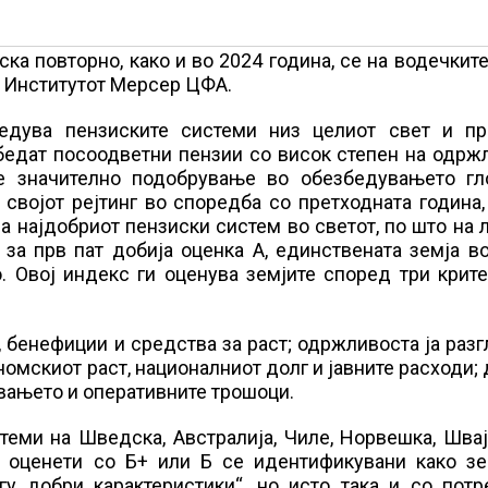
ка повторно, како и во 2024 година, се на водечкит
а Институтот Мерсер ЦФА.
едува пензиските системи низ целиот свет и пр
бедат посоодветни пензии со висок степен на одрж
е значително подобрување во обезбедувањето гл
својот рејтинг во споредба со претходната година,
а најдобриот пензиски систем во светот, по што на 
за прв пат добија оценка А, единствената земја во
о. Овој индекс ги оценува земјите според три крит
 бенефиции и средства за раст; одржливоста ја раз
омскиот раст, националниот долг и јавните расходи;
увањето и оперативните трошоци.
теми на Шведска, Австралија, Чиле, Норвешка, Швај
те оценети со Б+ или Б се идентификувани како зе
гу добри карактеристики“, но исто така и со потр