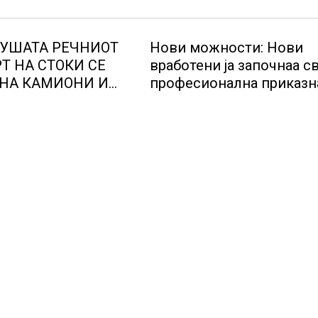
СУШАТА РЕЧНИОТ
Нови можности: Нови
Т НА СТОКИ СЕ
вработени ја започнаа св
НА КАМИОНИ И
професионална приказн
ерманија со итни
Lidl Логистичкиот цента
озможува
Куманово
те да возат и во