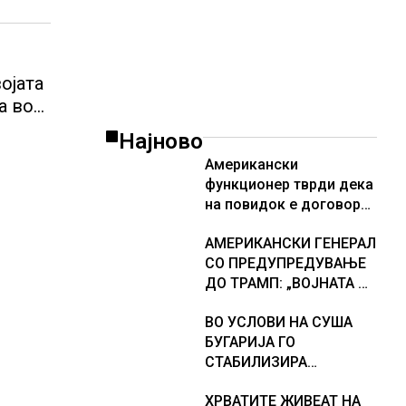
ојата
а во
р во
Најново
Американски
функционер тврди дека
на повидок е договор
за Ормуската теснина
АМЕРИКАНСКИ ГЕНЕРАЛ
СО ПРЕДУПРЕДУВАЊЕ
ДО ТРАМП: „ВОЈНАТА НЕ
ДАВА РЕЗУЛТАТИ“
ВО УСЛОВИ НА СУША
БУГАРИЈА ГО
СТАБИЛИЗИРА
РЕГИОНАЛНИОТ
ХРВАТИТЕ ЖИВЕАТ НА
ЕНЕРГЕТСКИ СИСТЕМ,