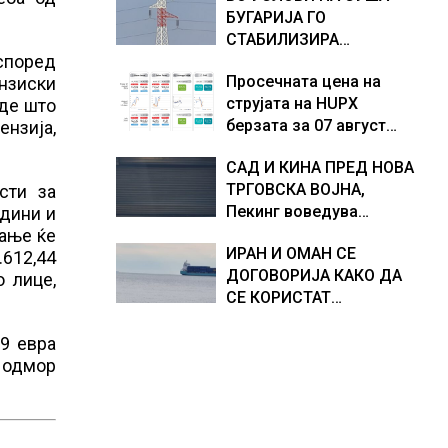
БУГАРИЈА ГО
Европа по бројот на
доживуваа овој настан
СТАБИЛИЗИРА
изградени центри за
што го промени текот
 според
РЕГИОНАЛНИОТ
податоци
на историјата
Просечната цена на
нзиски
ЕНЕРГЕТСКИ СИСТЕМ,
струјата на HUPX
аде што
како Бугарија стана
берзата за 07 август
ензија,
балкански шампион во
2026 изнесува 157,93
складирање на енергија
САД И КИНА ПРЕД НОВА
евра за мегават час, на
од батерии
ТРГОВСКА ВОЈНА,
сти за
МЕМО 153,56 евра за
Пекинг воведува
одини и
мегават час
контрамерки против
рање ќе
ИРАН И ОМАН СЕ
американски компании
.612,44
ДОГОВОРИЈА КАКО ДА
и организации
о лице,
СЕ КОРИСТАТ
ПОМОРСКИТЕ
КОРИДОРИ ЗА
39 евра
БРОДОВИТЕ НИЗ
а одмор
ОРМУСКАТА ТЕСНИНА