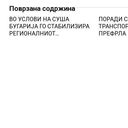
Поврзана содржина
ВО УСЛОВИ НА СУША
ПОРАДИ 
БУГАРИЈА ГО СТАБИЛИЗИРА
ТРАНСПОР
РЕГИОНАЛНИОТ
ПРЕФРЛА 
ЕНЕРГЕТСКИ СИСТЕМ, како
ВОЗОВИ, Г
Бугарија стана балкански
мерки ов
шампион во складирање на
камионџии
енергија од батерии
недела