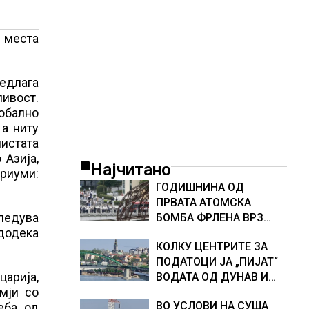
е места
едлага
ливост.
обално
 а ниту
листата
 Азија,
Најчитано
ериуми:
ГОДИШНИНА ОД
ПРВАТА АТОМСКА
гледува
БОМБА ФРЛЕНА ВРЗ
 додека
ХИРОШИМА – „БОЖЕ,
КОЛКУ ЦЕНТРИТЕ ЗА
ШТО НАПРАВИВМЕ“,
ПОДАТОЦИ ЈА „ПИЈАТ“
како дел од екипажот
царија,
ВОДАТА ОД ДУНАВ И
во авионот „Енола Геј“ и
мји со
ОД ЕВРОПСКИТЕ РЕКИ,
учесниците во
ВО УСЛОВИ НА СУША
еба од
Германија е лидер во
бомбардирањето го