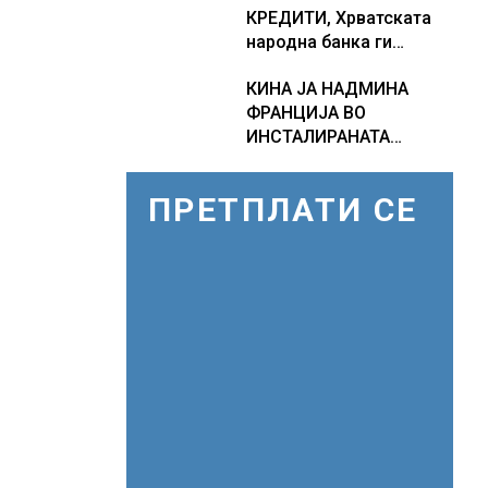
КРЕДИТИ, Хрватската
како Бугарија стана
народна банка ги
балкански шампион во
заострува правилата за
складирање на енергија
КИНА ЈА НАДМИНА
кредитирање и
од батерии
ФРАНЦИЈА ВО
предупредува на
ИНСТАЛИРАНАТА
зголемени ризици во
МОЌНОСТ НА
финансискиот систем
НУКЛЕАРНИТЕ
ПРЕТПЛАТИ СЕ
ЦЕНТРАЛИ