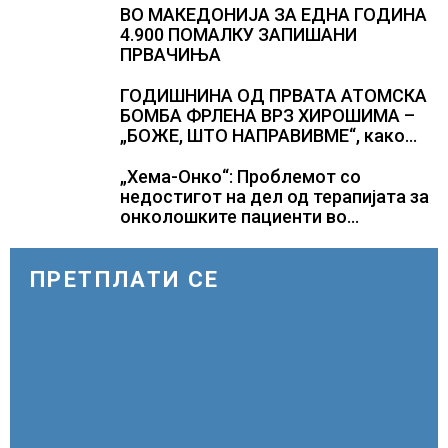
ВО МАКЕДОНИЈА ЗА ЕДНА ГОДИНА
4.900 ПОМАЛКУ ЗАПИШАНИ
ПРВАЧИЊА
ГОДИШНИНА ОД ПРВАТА АТОМСКА
БОМБА ФРЛЕНА ВРЗ ХИРОШИМА –
„БОЖЕ, ШТО НАПРАВИВМЕ“, како
дел од екипажот во авионот „Енола
Геј“ и учесниците во
„Хема-Онко“: Проблемот со
бомбардирањето го доживуваа овој
недостигот на дел од терапијата за
настан што го промени текот на
онколошките пациенти во
историјата
моментот е надминат
ПРЕТПЛАТИ СЕ