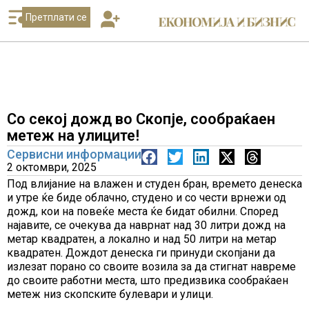
Претплати се
Со секој дожд во Скопје, сообраќаен
метеж на улиците!
Сервисни информации
2 октомври, 2025
Под влијание на влажен и студен бран, времето денеска
и утре ќе биде облачно, студено и со чести врнежи од
дожд, кои на повеќе места ќе бидат обилни. Според
најавите, се очекува да наврнат над 30 литри дожд на
метар квадратен, а локално и над 50 литри на метар
квадратен. Дождот денеска ги принуди скопјани да
излезат порано со своите возила за да стигнат навреме
до своите работни места, што предизвика сообраќаен
метеж низ скопските булевари и улици.