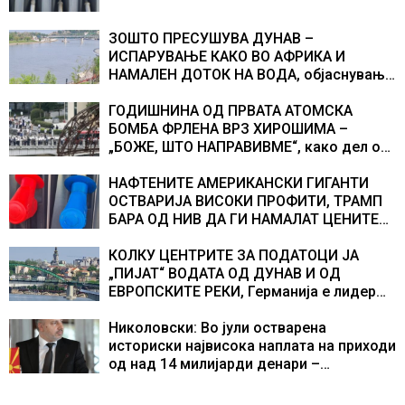
ЗОШТО ПРЕСУШУВА ДУНАВ –
ИСПАРУВАЊЕ КАКО ВО АФРИКА И
НАМАЛЕН ДОТОК НА ВОДА, објаснување
на хидрогеолог од Србија
ГОДИШНИНА ОД ПРВАТА АТОМСКА
БОМБА ФРЛЕНА ВРЗ ХИРОШИМА –
„БОЖЕ, ШТО НАПРАВИВМЕ“, како дел од
екипажот во авионот „Енола Геј“ и
учесниците во бомбардирањето го
НАФТЕНИТЕ АМЕРИКАНСКИ ГИГАНТИ
доживуваа овој настан што го промени
ОСТВАРИЈА ВИСОКИ ПРОФИТИ, ТРАМП
текот на историјата
БАРА ОД НИВ ДА ГИ НАМАЛАТ ЦЕНИТЕ
НА ГОРИВАТА
КОЛКУ ЦЕНТРИТЕ ЗА ПОДАТОЦИ ЈА
„ПИЈАТ“ ВОДАТА ОД ДУНАВ И ОД
ЕВРОПСКИТЕ РЕКИ, Германија е лидер
во Европа по бројот на изградени
центри за податоци
Николовски: Во јули остварена
историски највисока наплата на приходи
од над 14 милијарди денари –
изградивме систем што испорачува
резултати