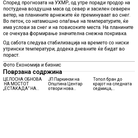
Според прогнозата на УХМР, од утре поради продор на
постудена воздушна маса од север и засилен северен
ветер, на планините врнежите ќе преминуваат во снег.
Во петок, со натамошно опаѓање на температурите, ќе
има услови за снег и на повисоките места. На планините
се очекува формирање значителна снежна покривка.
Од сабота следува стабилизација на времето со ниски
утрински температури, додека дневните ќе бидат во
пораст.
Фото Економија и бизнис
Поврзана содржина
ЦЕЛОСНА ОБНОВА
ЈП Паркинзи на
Топол бран до
НА МОСТОТ
Општина Центар
крајот на следната
„ЕСТАКАДА“ НА
отвори нова
седмица,
ИЗЛЕЗОТ ОД
канцеларија за
температури над 40
СКОПЈЕ
грижа за корисници
степени