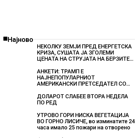
Најново
НЕКОЛКУ ЗЕМЈИ ПРЕД ЕНЕРГЕТСКА
КРИЗА, СУШАТА ЈА ЗГОЛЕМИ
ЦЕНАТА НА СТРУЈАТА НА БЕРЗИТЕ
НА НАД 700 ЕВРА ЗА МЕГАВАТ-ЧАС
АНКЕТИ: ТРАМП Е
НАЈНЕПОПУЛАРНИОТ
АМЕРИКАНСКИ ПРЕТСЕДАТЕЛ СО
ВТОР МАНДАТ, тој не ги признава
резултатите од последните анкети
ДОЛАРОТ СЛАБЕЕ ВТОРА НЕДЕЛА
ПО РЕД
УТРОВО ГОРИ НИСКА ВЕГЕТАЦИЈА
ВО ГОРНО ЛИСИЧЕ, во изминатите 24
часа имало 25 пожари на отворено