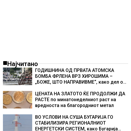
Најчитано
ГОДИШНИНА ОД ПРВАТА АТОМСКА
БОМБА ФРЛЕНА ВРЗ ХИРОШИМА –
„БОЖЕ, ШТО НАПРАВИВМЕ“, како дел од
екипажот во авионот „Енола Геј“ и
учесниците во бомбардирањето го
ЦЕНАТА НА ЗЛАТОТО ЌЕ ПРОДОЛЖИ ДА
доживуваа овој настан што го промени
РАСТЕ по минатонеделниот раст на
текот на историјата
вредноста на благородниот метал
ВО УСЛОВИ НА СУША БУГАРИЈА ГО
СТАБИЛИЗИРА РЕГИОНАЛНИОТ
ЕНЕРГЕТСКИ СИСТЕМ, како Бугарија