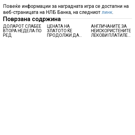
Повеќе информации за наградната игра се достапни на
веб-страницата на НЛБ Банка, на следниот
линк
.
Поврзана содржина
ДОЛАРОТ СЛАБЕЕ
ЦЕНАТА НА
АНГЛИЧАНИТЕ ЗА
ВТОРА НЕДЕЛА ПО
ЗЛАТОТО ЌЕ
НЕИСКОРИСТЕНИТЕ
РЕД
ПРОДОЛЖИ ДА
ЛЕКОВИ ПЛАТИЛЕ
РАСТЕ по
480 МИЛИОНИ
минатонеделниот
ФУНТИ, повик до
раст на вредноста
пациентите да
на благородниот
бараат само лекови
метал
што навистина им
се потребни