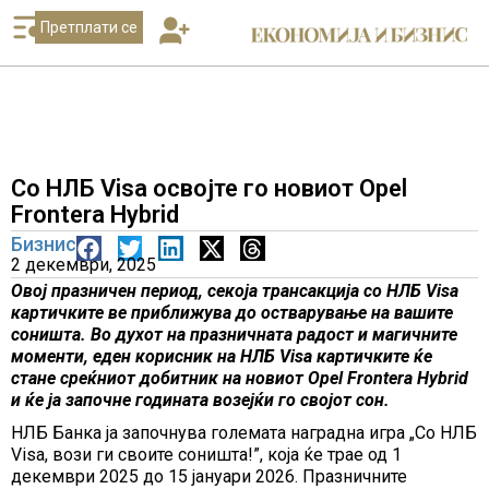
Претплати се
Со НЛБ Visa освојте го новиот Opel
Frontera Hybrid
Бизнис
2 декември, 2025
Овој празничен период, секоја трансакција со НЛБ Visa
картичките ве приближува до остварување на вашите
соништа. Во духот на празничната радост и магичните
моменти, еден корисник на НЛБ Visa картичките ќе
стане среќниот добитник на
новиот Opel Frontera Hybrid
и ќе ја започне годината возејќи го својот сон.
НЛБ Банка ја започнува големата наградна игра „Со НЛБ
Visa, вози ги своите соништа!”, која ќе трае од 1
декември 2025 до 15 јануари 2026. Празничните