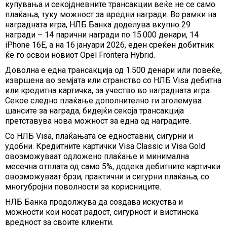
купувања и секојдневните трансакции веќе не се само
плаќања, туку можност за вредни награди. Во рамки на
наградната игра, НЛБ Банка доделува вкупно 29
награди
–
14 парични награди по 15.000 денари, 14
iPhone 16E, а на 16 јануари 2026, еден среќен добитник
ќе го освои
новиот Opel Frontera Hybrid
.
Доволна е една трансакција од 1.500 денари или повеќе,
извршена во земјата или странство со НЛБ Visa дебитна
или кредитна картичка
,
за учество во наградната игра.
Секое следно плаќање дополнително ги зголемува
шансите за награда, бидејќи секоја трансакција
претставува нова можност за една од наградите.
Со НЛБ Visa, плаќањата се едноставни, сигурни и
удобни.
Кредитните картички Visa Classic и Visa Gold
овозможуваат одложено плаќање и минимална
месечна отплата од само 5%, додека
дебитните картички
овозможуваат брзи, практични и сигурни плаќања, со
многубројни поволности за корисниците.
НЛБ Банка продолжува да создава искуства и
можности кои носат радост, сигурност и вистинска
вредност за своите клиенти.