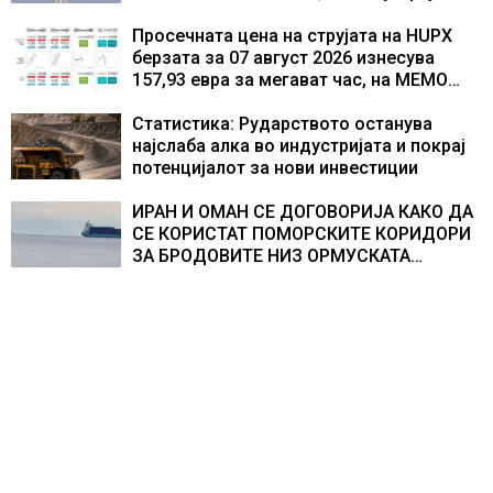
стана балкански шампион во
складирање на енергија од батерии
Просечната цена на струјата на HUPX
берзата за 07 август 2026 изнесува
157,93 евра за мегават час, на МЕМО
153,56 евра за мегават час
Статистика: Рударството останува
најслаба алка во индустријата и покрај
потенцијалот за нови инвестиции
ИРАН И ОМАН СЕ ДОГОВОРИЈА КАКО ДА
СЕ КОРИСТАТ ПОМОРСКИТЕ КОРИДОРИ
ЗА БРОДОВИТЕ НИЗ ОРМУСКАТА
ТЕСНИНА