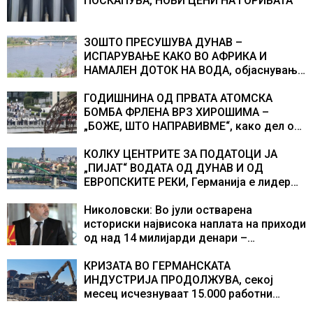
ПОСКАПУВА, НОВИ ЦЕНИ НА ГОРИВАТА
ЗОШТО ПРЕСУШУВА ДУНАВ –
ИСПАРУВАЊЕ КАКО ВО АФРИКА И
НАМАЛЕН ДОТОК НА ВОДА, објаснување
на хидрогеолог од Србија
ГОДИШНИНА ОД ПРВАТА АТОМСКА
БОМБА ФРЛЕНА ВРЗ ХИРОШИМА –
„БОЖЕ, ШТО НАПРАВИВМЕ“, како дел од
екипажот во авионот „Енола Геј“ и
учесниците во бомбардирањето го
КОЛКУ ЦЕНТРИТЕ ЗА ПОДАТОЦИ ЈА
доживуваа овој настан што го промени
„ПИЈАТ“ ВОДАТА ОД ДУНАВ И ОД
текот на историјата
ЕВРОПСКИТЕ РЕКИ, Германија е лидер
во Европа по бројот на изградени
центри за податоци
Николовски: Во јули остварена
историски највисока наплата на приходи
од над 14 милијарди денари –
изградивме систем што испорачува
резултати
КРИЗАТА ВО ГЕРМАНСКАТА
ИНДУСТРИЈА ПРОДОЛЖУВА, секој
месец исчезнуваат 15.000 работни
места