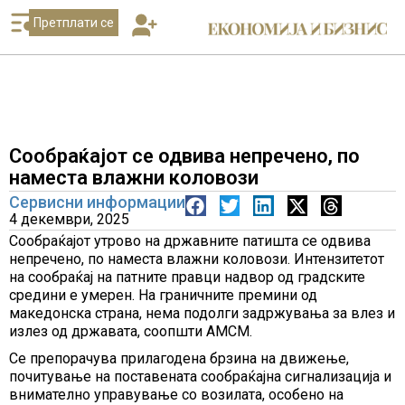
Претплати се
Сообраќајот се одвива непречено, по
наместа влажни коловози
Сервисни информации
4 декември, 2025
Сообраќајот утрово на државните патишта се одвива
непречено, по наместа влажни коловози. Интензитетот
на сообраќај на патните правци надвор од градските
средини е умерен. На граничните премини од
македонска страна, нема подолги задржувања за влез и
излез од државата, соопшти АМСМ.
Се препорачува прилагодена брзина на движење,
почитување на поставената сообраќајна сигнализација и
внимателно управување со возилата, особено на