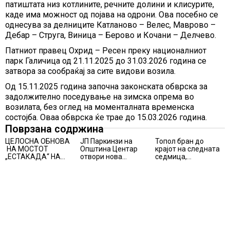
патиштата низ котлините, речните долини и клисурите,
каде има можност од појава на одрони. Ова посебно се
однесува за делниците Катланово – Велес, Маврово –
Дебар – Струга, Виница – Берово и Кочани – Делчево.
Патниот правец Охрид – Ресен преку националниот
парк Галичица од 21.11.2025 до 31.03.2026 година се
затвора за сообраќај за сите видови возила.
Од 15.11.2025 година започна законската обврска за
задолжително поседување на зимска опрема во
возилата, без оглед на моменталната временска
состојба. Оваа обврска ќе трае до 15.03.2026 година.
Поврзана содржина
ЦЕЛОСНА ОБНОВА
ЈП Паркинзи на
Топол бран до
НА МОСТОТ
Општина Центар
крајот на следната
„ЕСТАКАДА“ НА
отвори нова
седмица,
ИЗЛЕЗОТ ОД
канцеларија за
температури над 40
СКОПЈЕ
грижа за корисници
степени