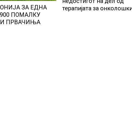
недостигот на дел од
ОНИЈА ЗА ЕДНА
терапијата за онколошк
.900 ПОМАЛКУ
пациенти во моментот 
И ПРВАЧИЊА
надминат