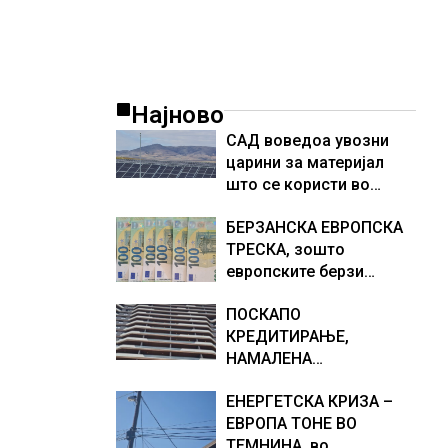
Најново
САД воведоа увозни
царини за материјал
што се користи во
соларни панели и
БЕРЗАНСКА ЕВРОПСКА
чипови
ТРЕСКА, зошто
европските берзи
уриваат рекорди оваа
ПОСКАПО
недела, најголемите
КРЕДИТИРАЊЕ,
победници се помалку
НАМАЛЕНА
познатите компании за
ПОБАРУВАЧКА И НИЗОК
ВИ
ЕНЕРГЕТСКА КРИЗА –
РАСТ НА ЦЕНИТЕ НА
ЕВРОПА ТОНЕ ВО
СТАНОВИТЕ ВО
ТЕМНИНА, во
ГЕРМАНИЈА, цените