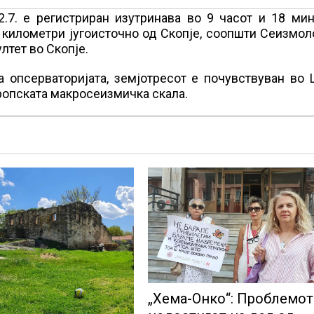
.7. е регистриран изутринава во 9 часот и 18 мин
 километри југоисточно од Скопје, соопшти Сеизмо
тет во Скопје.
 опсерваторијата, земјотресот е почувствуван во 
вропската макросеизмичка скала.
„Хема-Онко“: Проблемот