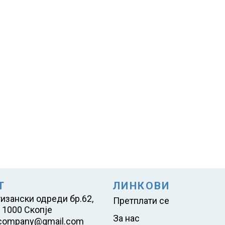
Т
ЛИНКОВИ
тизански одреди бр.62,
Претплати се
 1000 Скопје
За нас
company@gmail.com