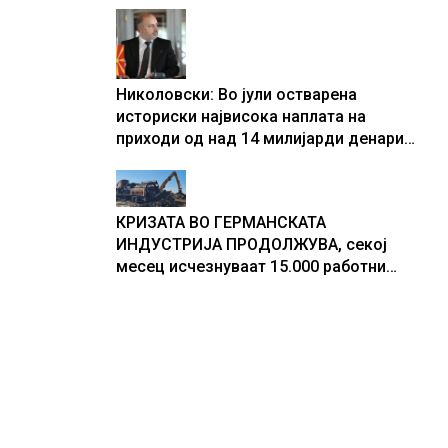
центри за податоци
Николовски: Во јули остварена
историски највисока наплата на
приходи од над 14 милијарди денари
– изградивме систем што испорачува
резултати
КРИЗАТА ВО ГЕРМАНСКАТА
ИНДУСТРИЈА ПРОДОЛЖУВА, секој
месец исчезнуваат 15.000 работни
места