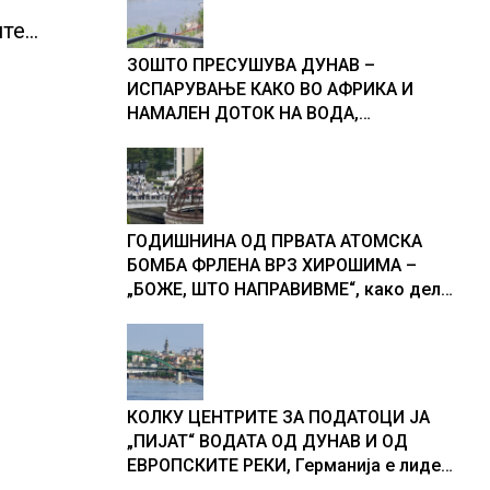
ите
е
ЗОШТО ПРЕСУШУВА ДУНАВ –
ИСПАРУВАЊЕ КАКО ВО АФРИКА И
НАМАЛЕН ДОТОК НА ВОДА,
објаснување на хидрогеолог од
Србија
ГОДИШНИНА ОД ПРВАТА АТОМСКА
БОМБА ФРЛЕНА ВРЗ ХИРОШИМА –
„БОЖЕ, ШТО НАПРАВИВМЕ“, како дел
од екипажот во авионот „Енола Геј“ и
учесниците во бомбардирањето го
доживуваа овој настан што го
промени текот на историјата
КОЛКУ ЦЕНТРИТЕ ЗА ПОДАТОЦИ ЈА
„ПИЈАТ“ ВОДАТА ОД ДУНАВ И ОД
ЕВРОПСКИТЕ РЕКИ, Германија е лидер
во Европа по бројот на изградени