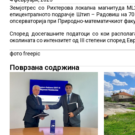
Земјотрес со Рихтерова локална магнитуда ML2
епицентралното подрачје Штип – Радовиш на 70
опсерваторија при Природно-математичкиот факул
Според досегашните податоци со кои располага
околината со интензитет од III степени според Е
фото freepic
Поврзана содржина