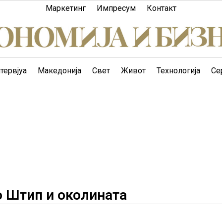
Маркетинг
Импресум
Контакт
тервјуа
Македонија
Свет
Живот
Технологија
Се
о Штип и околината