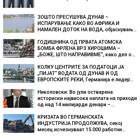
ЗОШТО ПРЕСУШУВА ДУНАВ –
ИСПАРУВАЊЕ КАКО ВО АФРИКА И
НАМАЛЕН ДОТОК НА ВОДА, објаснување
на хидрогеолог од Србија
ГОДИШНИНА ОД ПРВАТА АТОМСКА
БОМБА ФРЛЕНА ВРЗ ХИРОШИМА –
„БОЖЕ, ШТО НАПРАВИВМЕ“, како дел од
екипажот во авионот „Енола Геј“ и
учесниците во бомбардирањето го
КОЛКУ ЦЕНТРИТЕ ЗА ПОДАТОЦИ ЈА
доживуваа овој настан што го промени
„ПИЈАТ“ ВОДАТА ОД ДУНАВ И ОД
текот на историјата
ЕВРОПСКИТЕ РЕКИ, Германија е лидер
во Европа по бројот на изградени
центри за податоци
Николовски: Во јули остварена
историски највисока наплата на приходи
од над 14 милијарди денари –
изградивме систем што испорачува
резултати
КРИЗАТА ВО ГЕРМАНСКАТА
ИНДУСТРИЈА ПРОДОЛЖУВА, секој
месец исчезнуваат 15.000 работни
места