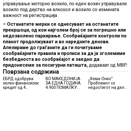
управување моторно возило, по еден возач управувале
возило под дејство на алкохол и возило со измината
важност на регистрација.
– Останатите мерки се однесуваат на останатите
прекршоци, од кои најголем број се за погрешно или
недозволено паркирање. Сообраќајните контроли по
планот продолжуваат и во наредните денови.
Апелираме до граѓаните да ги почитуваме
сообраќајните правила и прописи за да ја зголемиме
безбедноста во сообраќајот и заедно да
придонесеме за посигурни патишта,
додаваат од МВР.
Поврзана содржина
ЕБРД одобрува
ВО МАКЕДОНИЈА
„Хема-Онко“:
зелен финансиски
ЗА ЕДНА ГОДИНА
Проблемот со
кредит од 4
4.900 ПОМАЛКУ
недостигот на дел
милиони евра на
ЗАПИШАНИ
од терапијата за
НЛБ Банка
ПРВАЧИЊА
онколошките
пациенти во
моментот е
надминат