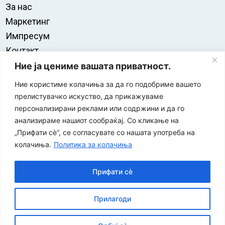
За нас
Маркетинг
Импресум
Контакт
Правила на користење
Ние ја цениме вашата приватност.
Ние користиме колачиња за да го подобриме вашето
прелистувачко искуство, да прикажуваме
персонализирани реклами или содржини и да го
анализираме нашиот сообраќај. Со кликање на
„Прифати сè“, се согласувате со нашата употреба на
колачиња.
Политика за колачиња
Прифати сè
“ЕУРО-МАК-КОМПАНИ” Д.О.О е членка на асоцијацијата
Прилагоди
за заштита на печатени медиуми