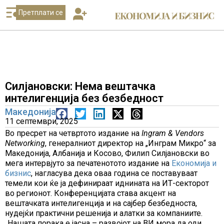
Претплати се
Силјановски: Нема вештачка
интелигенција без безбедност
Македонија
11 септември, 2025
Во пресрет на четвртото издание на
Ingram & Vendors
Networking
, генералниот директор на „Инграм Микро“ за
Македонија, Албанија и Косово, Филип Силјановски во
мега интервјуто за печатенотото издание на
Економија и
бизнис
, нагласува дека оваа година се поставуваат
темели кои ќе ја дефинираат иднината на ИТ-секторот
во регионот. Конференцијата става акцент на
вештачката интелигенција и на сајбер безбедноста,
нудејќи практични решенија и алатки за компаниите.
„Нашата порака е јасна – развојот на ВИ мора да оди