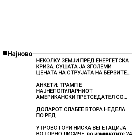
Најново
НЕКОЛКУ ЗЕМЈИ ПРЕД ЕНЕРГЕТСКА
КРИЗА, СУШАТА ЈА ЗГОЛЕМИ
ЦЕНАТА НА СТРУЈАТА НА БЕРЗИТЕ
НА НАД 700 ЕВРА ЗА МЕГАВАТ-ЧАС
АНКЕТИ: ТРАМП Е
НАЈНЕПОПУЛАРНИОТ
АМЕРИКАНСКИ ПРЕТСЕДАТЕЛ СО
ВТОР МАНДАТ, тој не ги признава
резултатите од последните анкети
ДОЛАРОТ СЛАБЕЕ ВТОРА НЕДЕЛА
ПО РЕД
УТРОВО ГОРИ НИСКА ВЕГЕТАЦИЈА
ВО ГОРНО ЛИСИЧЕ, во изминатите 24