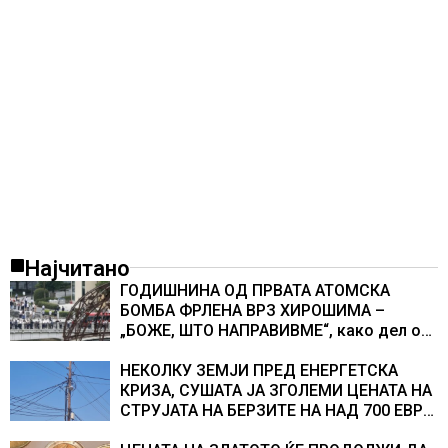
Најчитано
ГОДИШНИНА ОД ПРВАТА АТОМСКА
БОМБА ФРЛЕНА ВРЗ ХИРОШИМА –
„БОЖЕ, ШТО НАПРАВИВМЕ“, како дел од
екипажот во авионот „Енола Геј“ и
учесниците во бомбардирањето го
НЕКОЛКУ ЗЕМЈИ ПРЕД ЕНЕРГЕТСКА
доживуваа овој настан што го промени
КРИЗА, СУШАТА ЈА ЗГОЛЕМИ ЦЕНАТА НА
текот на историјата
СТРУЈАТА НА БЕРЗИТЕ НА НАД 700 ЕВРА
ЗА МЕГАВАТ-ЧАС