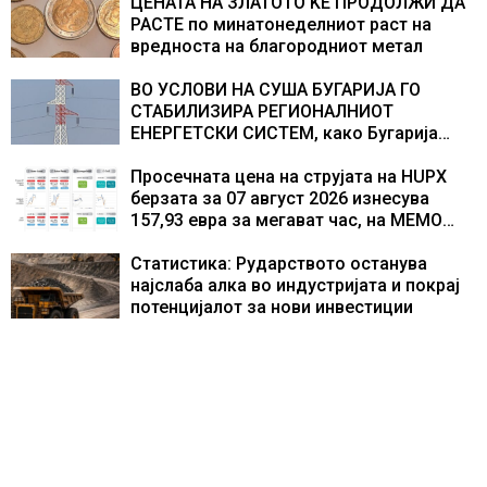
ЦЕНАТА НА ЗЛАТОТО ЌЕ ПРОДОЛЖИ ДА
РАСТЕ по минатонеделниот раст на
вредноста на благородниот метал
ВО УСЛОВИ НА СУША БУГАРИЈА ГО
СТАБИЛИЗИРА РЕГИОНАЛНИОТ
ЕНЕРГЕТСКИ СИСТЕМ, како Бугарија
стана балкански шампион во
складирање на енергија од батерии
Просечната цена на струјата на HUPX
берзата за 07 август 2026 изнесува
157,93 евра за мегават час, на МЕМО
153,56 евра за мегават час
Статистика: Рударството останува
најслаба алка во индустријата и покрај
потенцијалот за нови инвестиции