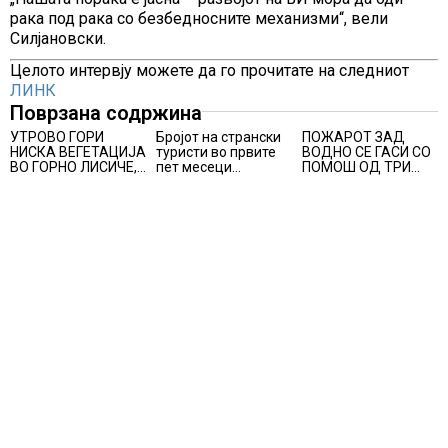
рака под рака со безбедносните механизми“, вели
Силјановски.
Целото интервју можете да го прочитате на следниот
ЛИНК
Поврзана содржина
УТРОВО ГОРИ
Бројот на странски
ПОЖАРОТ ЗАД
НИСКА ВЕГЕТАЦИЈА
туристи во првите
ВОДНО СЕ ГАСИ СО
ВО ГОРНО ЛИСИЧЕ,
пет месеци
ПОМОШ ОД ТРИ
во изминатите 24
зголемен за 23,6%,
АВИОНИ
часа имало 25
Македонија се
пожари на отворено
позиционира како
атрактивна
туристичка
дестинација