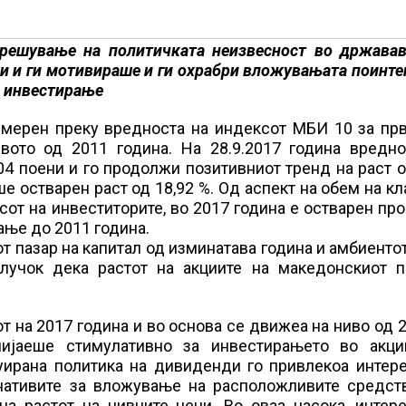
зрешување на политичката неизвесност во државав
и и ги мотивираше и ги охрабри вложувањата поинт
а инвестирање
 мерен преку вредноста на индексот МБИ 10 за прв
вото од 2011 година. На 28.9.2017 година вредно
04 поени и го продолжи позитивниот тренд на раст 
е остварен раст од 18,92 %. Од аспект на обем на к
сот на инвеститорите, во 2017 година е остварен пр
ање до 2011 година.
 пазар на капитал од изминатава година и амбиентот
клучок дека растот на акциите на македонскиот п
т на 2017 година и во основа се движеа на ниво од 2
лијаеше стимулативно за инвестирањето во акци
уирана политика на дивиденди го привлекоа интере
нативите за вложување на расположливите средств
а растот на нивните цени. Во оваа насока, интере