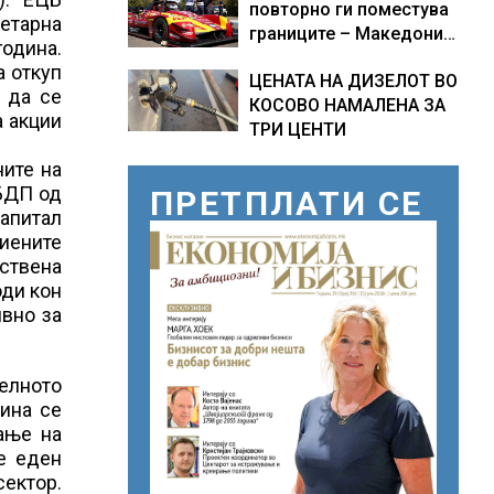
повторно ги поместува
етарна
границите – Македонија
година.
добива нова причина за
а откуп
ЦЕНАТА НА ДИЗЕЛОТ ВО
гордост
 да се
КОСОВО НАМАЛЕНА ЗА
а акции
ТРИ ЦЕНТИ
ните на
 БДП од
ПРЕТПЛАТИ СЕ
капитал
виените
дствена
оди кон
ивно за
елното
дина се
ање на
е еден
сектор.