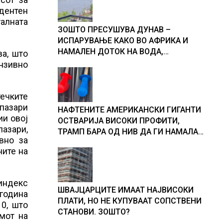
дентен
алната
ЗОШТО ПРЕСУШУВА ДУНАВ –
ИСПАРУВАЊЕ КАКО ВО АФРИКА И
НАМАЛЕН ДОТОК НА ВОДА,
а, што
објаснување на хидрогеолог од
ензивно
Србија
течките
пазари
НАФТЕНИТЕ АМЕРИКАНСКИ ГИГАНТИ
ии овој
ОСТВАРИЈА ВИСОКИ ПРОФИТИ,
азари,
ТРАМП БАРА ОД НИВ ДА ГИ НАМАЛАТ
вно за
ЦЕНИТЕ НА ГОРИВАТА
ните на
индекс
ШВАЈЦАРЦИТЕ ИМААТ НАЈВИСОКИ
 година
ПЛАТИ, НО НЕ КУПУВААТ СОПСТВЕНИ
0, што
СТАНОВИ. ЗОШТО?
мот на