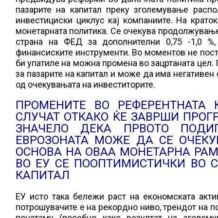
пазарите на капитал преку зголемување расп
инвестициски циклус кај компаниите. На крато
монетарната политика. Се очекува продолжување
страна на ФЕД за дополнителни 0,75 -1,0 %,
финансиските инструменти. Во моментов не пост
би упатиле на можна промена во зацртаната цел. 
за пазарите на капитал и може да има негативен
од очекувањата на инвеститорите.
ПРОМЕНИТЕ ВО РЕФЕРЕНТНАТА 
СЛУЧАТ ОТКАКО ЌЕ ЗАВРШИ ПРОГ
ЗНАЧЕЛО ДЕКА ПРВОТО ПОДИ
ЕВРОЗОНАТА МОЖЕ ДА СЕ ОЧЕКУВ
ОСНОВА НА ОВАА МОНЕТАРНА РАМ
ВО ЕУ СЕ ПООПТИМИСТИЧКИ ВО 
КАПИТАЛ
ЕУ исто така бележи раст на економската акти
потрошувачите е на рекордно ниво, трендот на 
понатаму (посебно како резултат на зголему