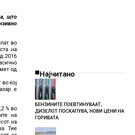
а, што
ензивно
пат во
ста на
од 2016
ласично
омет од
Најчитано
 во кој
азар е
БЕНЗИНИТЕ ПОЕВТИНУВААТ,
,2 % во
ДИЗЕЛОТ ПОСКАПУВА, НОВИ ЦЕНИ НА
ите на
ГОРИВАТА
сот на
а. Тие
сот за