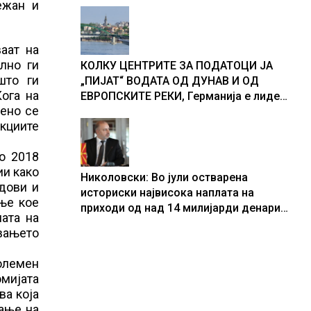
ежан и
аат на
лно ги
КОЛКУ ЦЕНТРИТЕ ЗА ПОДАТОЦИ ЈА
што ги
„ПИЈАТ“ ВОДАТА ОД ДУНАВ И ОД
ога на
ЕВРОПСКИТЕ РЕКИ, Германија е лидер
мено се
во Европа по бројот на изградени
акциите
центри за податоци
о 2018
ии како
Николовски: Во јули остварена
ндови и
историски највисока наплата на
ње кое
приходи од над 14 милијарди денари
ата на
– изградивме систем што испорачува
вањето
резултати
големен
омијата
ва која
ање на