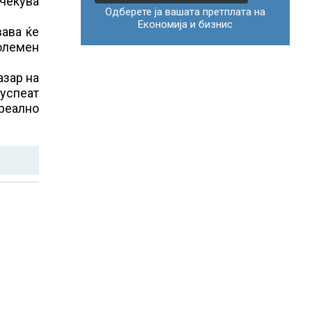
очекува
Одберете ја вашата претплата на
Економија и бизнис
ава ќе
големен
азар на
 успеат
 реално