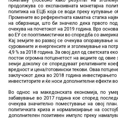
продолжува со експанзивната монетарна полит
политика на ЕЦБ која се води преку купување о
Промените во референтната каматна стапка најве
на обврзници, што би значело дека првото по
очекува на почетокот на 2019 година. Врз основа
во ЕУ се пооптимистички во споредба со америка
Кај земјите во развој се очекува опоравување н
суровините и енергенсите и зголемување на потр
4,9 % за 2018 година. За овој дел од светската ек
постои огромна потценетост на акциите од овие 
земји доколку се споредуваат релативните коеф
вредност и цена/готовински текови. Оваа потцене
заклучокот дека во 2018 година инвестирањето 
инвеститорите и ќе носи дополнителни ефекти во
Во однос на македонската економија, по уме
забавување во 2017 година кое според последн
очекува значително поместување на овој план
политичката криза и нормализирање на состојб
дополнителен позитивен импулс преку намалува