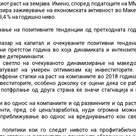
иот раст на земјава. Имено, според податоците на М
нозира заживување на економската активност во Мак
3,4 % на годишно ниво.
вање на позитивните тенденции од претходната год
пазар на капитал и очекуваните позитивни тенден
ни претстои година во која динамиката и интензит
иве детерминанти:
 светло на очекуваното динамизирање на македо
атуваат на умерен оптимизам кај инвеститорите.
ифрени стапки на раст на компаниите во 2018 годи
веститорите, особено доколку се оцени дека се ра
потфрлање од друга страна ќе значи стагнација и 
 во однос на компаниите и од развиените и од рас
нти, пред сѐ цена/заработка, нуди огромна можн
о приближување во однос на вреднувањето кон све
политики кои го следат нивото на профитабилно