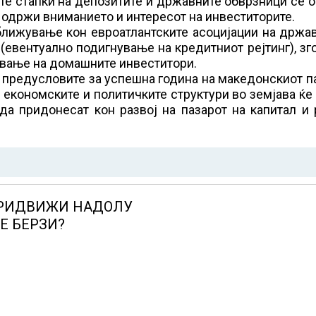
те стапки на депозитите и државните обврзници се 
ги одржи вниманието и интересот на инвеститорите.
лижување кон евроатлантските асоцијации на држав
(евентуално подигнување на кредитниот рејтинг), з
ување на домашните инвеститори.
 предусловите за успешна година на македонскиот п
 економските и политичките структури во земјава ќе
 да придонесат кон развој на пазарот на капитал и
ПРИДВИЖИ НАДОЛУ
Е БЕРЗИ?