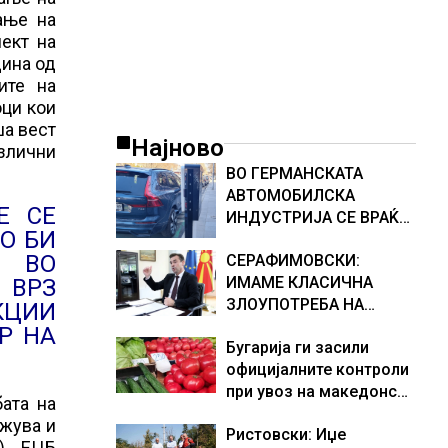
ање на
пект на
дина од
ите на
оци кои
ша вест
Најново
азлични
ВО ГЕРМАНСКАТА
АВТОМОБИЛСКА
Е СЕ
ИНДУСТРИЈА СЕ ВРАЌА
О БИ
ОПТИМИЗМОТ
И ВО
СЕРАФИМОВСКИ:
ИМАМЕ КЛАСИЧНА
 ВРЗ
ЗЛОУПОТРЕБА НА
КЦИИ
СУБВЕНЦИИТЕ И ПРИ
Р НА
Бугарија ги засили
ОТКУПОТ НА МЛЕКОТО
официјалните контроли
при увоз на македонско
бата на
свежо овошје, домати и
лжува и
Ристовски: Иџе
пиперки, објави АХВ
). ЕЦБ