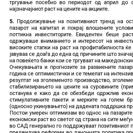
тргување посебно во периодот од април до 
најзначајниот раст на цените на акциите.
5.
Продолжување на позитивниот тренд на ост
пазарот на капитал и покрај влошените услов
поттикна инвеститорите. Евидентен беше рас
одржуваше вниманието и интересот на инвести
високите стапки на раст на профитабилноста ќ
јавуваа се доаѓа до една од причините што знача
на повеќето банки кои се тргуваат на македонскио
Очекувањата и прогнозите за развиените пазар
година се оптимистички и се темелат на интензи
резултат на зголеменото производство, зголем
стабилизирањето на цените на суровините (при
останува е како да се обезбеди одржлив еко
стимулативните пакети и мерките на голем бр
(односно укинувањето) на дадената поддршка пр
Постои умерен оптимизам во однос на пазарите 
економски раст во светот од страна на сите меѓ
во САД генерално го поддржуваат позитивниот па
предвидува реформи во даночната политика пр