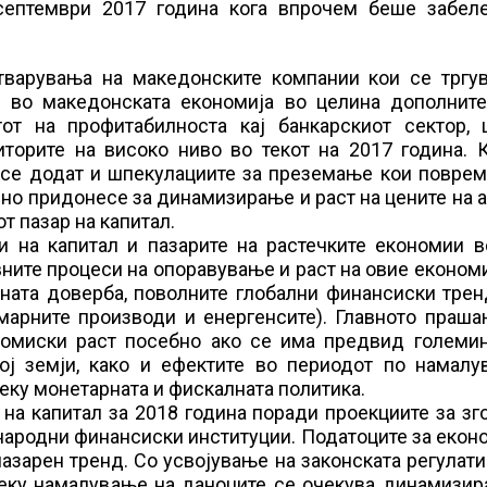
септември 2017 година кога впрочем беше забел
варувања на македонските компании кои се тргув
и во македонската економија во целина дополните
тот на профитабилноста кај банкарскиот сектор, 
торите на високо ниво во текот на 2017 година. К
е се додат и шпекулациите за преземање кои повре
јно придонесе за динамизирање и раст на цените на 
т пазар на капитал.
и на капитал и пазарите на растечките економии в
вните процеси на опоравување и раст на овие економ
ената доверба, поволните глобални финансиски тре
марните производи и енергенсите). Главното праша
номиски раст посебно ако се има предвид големин
ој земји, како и ефектите во периодот по намалу
еку монетарната и фискалната политика.
на капитал за 2018 година поради проекциите за з
ународни финансиски институции. Податоците за екон
зарен тренд. Со усвојување на законската регулати
еку намалување на даноците се очекува динамизир