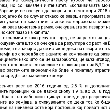
ика, но со намален интензитет. Експанзивната мон
бврзници се очекува да заврши во септември 2018 
ројатно ќе се случат откако ќе заврши програмата з
дигнување на каматните стапки во еврозоната може
 на оваа монетарна рамка, очекувањата за пазарот н
нскиот пазар на капитал.
а економиите како резултат пред сѐ на растот на це
ошувачката што се очекува да резултира со раст на
ономија е значајно да се истакне дека на пазарите на 
земји во споредба со акциите на компаниите од раз
ициенти како што се цена/заработка, цена/книгово
тост дополнета со високите стапки на раст на БДП в
во растечките економии ќе биде и понатаму атракт
 споредба со развиените земји.
рениот раст во 2016 година од 2,8 % и дополнит
ите проекции ќе се движи околу 1,9 %, во 2018 го
. Крајот на изборниот циклус доведе до разрешув
ите во земјава, а очекувањата се дека тоа ќе бид
ње на неизвесноста која постоеше кај приватниот 