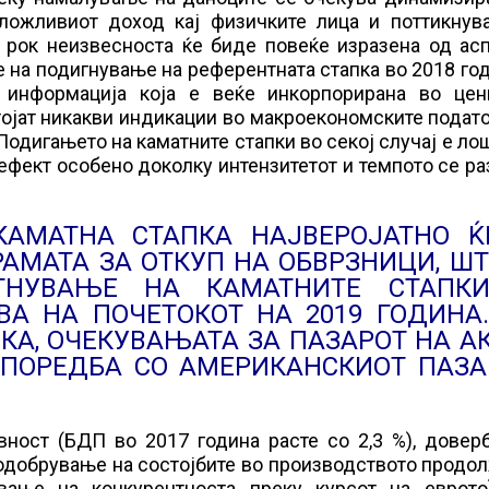
оложливиот доход кај физичките лица и поттикнув
к рок неизвесноста ќе биде повеќе изразена од ас
 на подигнување на референтната стапка во 2018 го
 информација која е веќе инкорпорирана во цен
ојат никакви индикации во макроекономските подат
Подигањето на каматните стапки во секој случај е ло
 ефект особено доколку интензитетот и темпото се р
КАМАТНА СТАПКА НАЈВЕРОЈАТНО Ќ
РАМАТА ЗА ОТКУП НА ОБВРЗНИЦИ, ШТ
ГНУВАЊЕ НА КАМАТНИТЕ СТАПК
А НА ПОЧЕТОКОТ НА 2019 ГОДИНА.
КА, ОЧЕКУВАЊАТА ЗА ПАЗАРОТ НА А
СПОРЕДБА СО АМЕРИКАНСКИОТ ПАЗА
вност (БДП во 2017 година расте со 2,3 %), довер
подобрување на состојбите во производството продо
вање на конкурентноста преку курсот на еврото