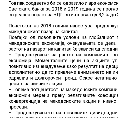
Тоа пак соодветно би се одразило и врз економск
Светската банка за 2018 и 2019 година се прог
со реален пораст на БДП во интервал од 3,2 % до 
Почетокот на 2018 година навестува продолжу
македонскиот пазар на капитал.
Поаѓајќи од поволните услови на глобалниот 
македонската економија, очекувањата се дека 
растот на пазарот на капитал ќе зависи од следн
– Продолжување на растот на компаниите во
економија. Моменталните цени на акциите уп
позитивно изненадување како резултат на двоц
дополнително да го привлече вниманието на ин
одржлив и долгорочен тренд. Секое негативно 
цените на нивните акции.
– Голема потценетост на македонските компании
економии мерени преку релативните коефицие
конвергенција на македонските акции и нивн
просеци.
– Продолжувањето на поволните дивидендни 