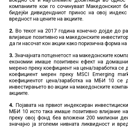
компаниите кои го сочинуваат Македонскиот 
бидејќи дивидендниот принос на овој индекс
вредност на цените на акциите.
2.
Во текот на 2017 година конечно дојде до р
влијаеше позитивно на македонските инвеститор
да ги насочат кон акции како поризична форма н
3.
Значајната потценетост на македонските компа
економии имаше позитивен ефект на домашнио
мерено преку коефициент на цена/заработка се дв
коефициент мерен преку MSCI Emerging marke
коефициентот цена/заработка на МБИ 10 се 
инвестирањето во акции на македонските компани
акциите.
4.
Појавата на првиот индексиран инвестициски
МБИ 10 исто така имаше позитивно влијание на 
преку овој фонд беа вложени 200 милиони ден
значајно ја зголеми нивната ликвидност и вре