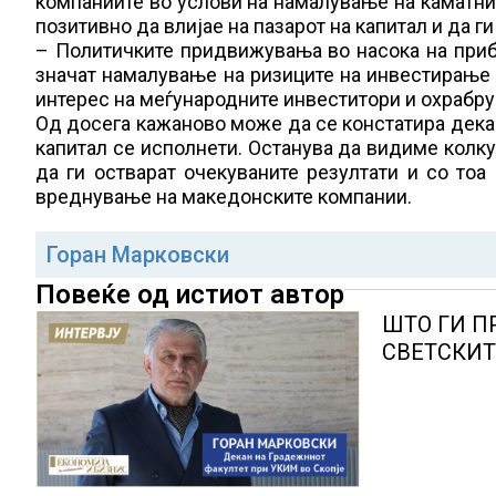
компаниите во услови на намалување на каматни
позитивно да влијае на пазарот на капитал и да 
– Политичките придвижувања во насока на приб
значат намалување на ризиците на инвестирање 
интерес на меѓународните инвеститори и охрабр
Од досега кажаново може да се констатира дека
капитал се исполнети. Останува да видиме колку
да ги остварат очекуваните резултати и со тоа
вреднување на македонските компании.
Горан Марковски
Повеќе од истиот автор
ШТО ГИ 
СВЕТСКИТ