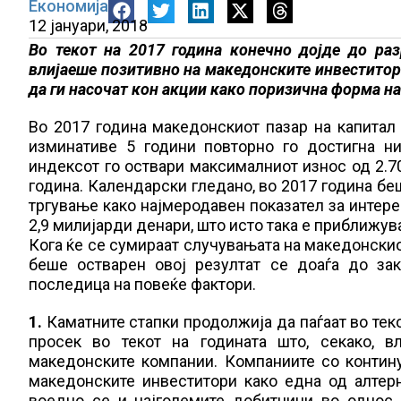
Економија
12 јануари, 2018
Во текот на 2017 година конечно дојде до ра
влијаеше позитивно на македонските инвеститор
да ги насочат кон акции како поризична форма н
Во 2017 година македонскиот пазар на капитал
изминативе 5 години повторно го достигна ни
индексот го оствари максималниот износ од 2.7
година. Календарски гледано, во 2017 година беш
тргување како најмеродавен показател за интере
2,9 милијарди денари, што исто така е приближув
Кога ќе се сумираат случувањата на македонскиот
беше остварен овој резултат се доаѓа до за
последица на повеќе фактори.
1.
Каматните стапки продолжија да паѓаат во теко
просек во текот на годината што, секако, в
македонските компании. Компаниите со контин
македонските инвеститори како една од алтер
воедно се и најголемите добитници во однос н