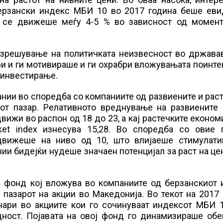
берзански индекс МБИ 10 во 2017 година беше еви
 се движеше меѓу 4-5 % во зависност од момент
азрешување на политичката неизвесност во државав
и и ги мотивираше и ги охрабри вложувањата поинт
а инвестирање.
нии во споредба со компаниите од развиените и рас
т пазар. Релативното вреднување на развиените 
ижи во распон од 18 до 23, а кај растечките економ
t index изнесува 15,28. Во споредба со овие п
движеше на ниво од 10, што влијаеше стимулати
и бидејќи нудеше значаен потенцијал за раст на це
 фонд кој вложува во компаниите од берзанскиот 
пазарот на акции во Македонија. Во текот на 2017
ари во акциите кои го сочинуваат индексот МБИ 1
дност. Појавата на овој фонд го динамизираше обе