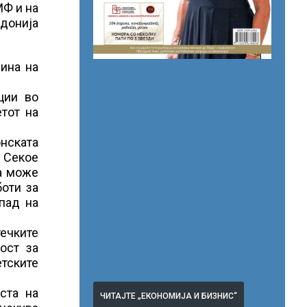
МФ и на
едонија
ина на
ции во
етот на
нската
 Секое
на може
боти за
пад на
течките
ост за
тските
ста на
ЧИТАЈТЕ „ЕКОНОМИЈА И БИЗНИС“