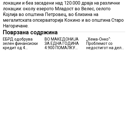
локации и беа засадени над 120.000 дрвја на различни
локации: околу езерото Младост во Велес, селото
Ќојлија во општина Петровец, во близина на
мегалитската опсерваторија Кокино и во општина Старо
Нагоричане.
Поврзана содржина
ЕБРД одобрува
ВО МАКЕДОНИЈА
„Хема-Онко“:
зелен финансиски
ЗА ЕДНА ГОДИНА
Проблемот со
кредит од 4
4.900 ПОМАЛКУ
недостигот на дел
милиони евра на
ЗАПИШАНИ
од терапијата за
НЛБ Банка
ПРВАЧИЊА
онколошките
пациенти во
моментот е
надминат