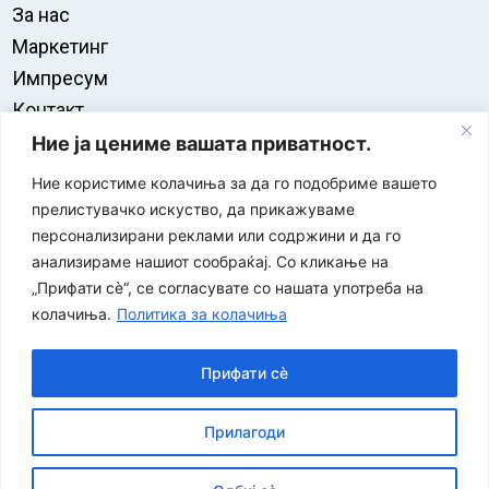
За нас
Маркетинг
Импресум
Контакт
Правила на користење
Ние ја цениме вашата приватност.
Ние користиме колачиња за да го подобриме вашето
прелистувачко искуство, да прикажуваме
персонализирани реклами или содржини и да го
анализираме нашиот сообраќај. Со кликање на
„Прифати сè“, се согласувате со нашата употреба на
колачиња.
Политика за колачиња
Прифати сè
“ЕУРО-МАК-КОМПАНИ” Д.О.О е членка на асоцијацијата
Прилагоди
за заштита на печатени медиуми