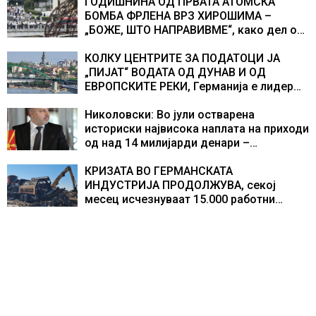
ГОДИШНИНА ОД ПРВАТА АТОМСКА
БОМБА ФРЛЕНА ВРЗ ХИРОШИМА –
„БОЖЕ, ШТО НАПРАВИВМЕ“, како дел од
екипажот во авионот „Енола Геј“ и
учесниците во бомбардирањето го
КОЛКУ ЦЕНТРИТЕ ЗА ПОДАТОЦИ ЈА
доживуваа овој настан што го промени
„ПИЈАТ“ ВОДАТА ОД ДУНАВ И ОД
текот на историјата
ЕВРОПСКИТЕ РЕКИ, Германија е лидер
во Европа по бројот на изградени
центри за податоци
Николовски: Во јули остварена
историски највисока наплата на приходи
од над 14 милијарди денари –
изградивме систем што испорачува
резултати
КРИЗАТА ВО ГЕРМАНСКАТА
ИНДУСТРИЈА ПРОДОЛЖУВА, секој
месец исчезнуваат 15.000 работни
места