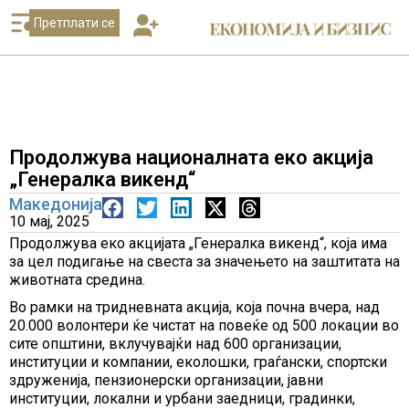
Претплати се
Продолжува националната еко акција
„Генералка викенд“
Македонија
10 мај, 2025
Продолжува еко акцијата „Генералка викенд“, која има
за цел подигање на свеста за значењето на заштитата на
животната средина.
Во рамки на тридневната акција, која почна вчера, над
20.000 волонтери ќе чистат на повеќе од 500 локации во
сите општини, вклучувајќи над 600 организации,
институции и компании, еколошки, граѓански, спортски
здруженија, пензионерски организации, јавни
институции, локални и урбани заедници, градинки,