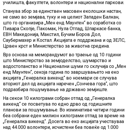
училишта, факултети, волонтери и национални паркови.
Станува збор за единствен масовен еколошки настан,
не само во земјава, туку и на целиот Западен Балкан,
што го организира „Мен енд Маунтен“ во соработка со
Пивара Скопје, Пакомак, Нула Отпад, Шпаркасе банка,
ЕВН Македонија, Макстил, Бучим Боров Дол,
Саубермахер и Костал. Акцијата е поддржана и од ЗЕЛС,
Црвен крст и Министерство за животна средина.
Врз основа на меморандумот во траење од 10 години
што Министерство за земјоделство, шумарство и
водостопанство и Национални шуми го склучија со „Мен
енд Маунтен“, секоја година по завршувањето на еко
акцијата „Генералка викенд“ во ноември се случува
вториот дел од акцијата наречен „Сончева гора“, што
подразбира пошумување на државно земјиште.
На секои 10 килограми собран отпад од „Генералка
викенд“ се посветува по едно дрво од годишните
планови за пошумување. Во изминативе четири години
беа собрани еден милион килограми отпад за време на
„Генералка викенд“. Досега во еко акцијата учествуваа
над 44.000 волонтери, исчистени беа повеќе од 1.000