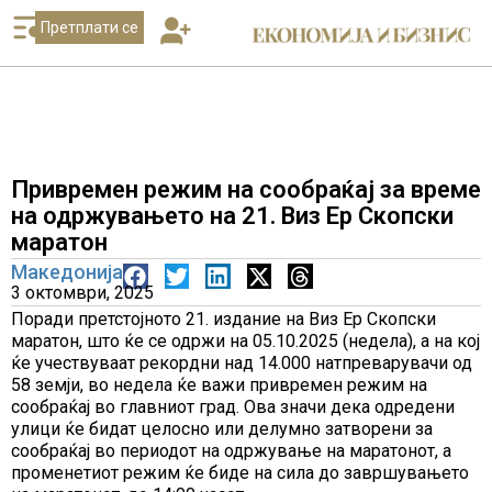
Претплати се
Привремен режим на сообраќај за време
на одржувањето на 21. Виз Ер Скопски
маратон
Македонија
3 октомври, 2025
Поради претстојното 21. издание на Виз Ер Скопски
маратон, што ќе се одржи на 05.10.2025 (недела), а на кој
ќе учествуваат рекордни над 14.000 натпреварувачи од
58 земји, во недела ќе важи привремен режим на
сообраќај во главниот град. Ова значи дека одредени
улици ќе бидат целосно или делумно затворени за
сообраќај во периодот на одржување на маратонот, а
променетиот режим ќе биде на сила до завршувањето