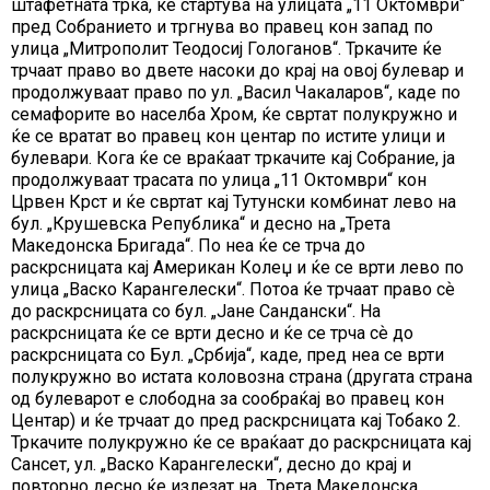
штафетната трка, ќе стартува на улицата „11 Октомври“
пред Собранието и тргнува во правец кон запад по
улица „Митрополит Теодосиј Гологанов“. Тркачите ќе
трчаат право во двете насоки до крај на овој булевар и
продолжуваат право по ул. „Васил Чакаларов“, каде по
семафорите во населба Хром, ќе свртат полукружно и
ќе се вратат во правец кон центар по истите улици и
булевари. Кога ќе се враќаат тркачите кај Собрание, ја
продолжуваат трасата по улица „11 Октомври“ кон
Црвен Крст и ќе свртат кај Тутунски комбинат лево на
бул. „Крушевска Република“ и десно на „Трета
Македонска Бригада“. По неа ќе се трча до
раскрсницата кај Американ Колеџ и ќе се врти лево по
улица „Васко Карангелески“. Потоа ќе трчаат право сѐ
до раскрсницата со бул. „Јане Сандански“. На
раскрсницата ќе се врти десно и ќе се трча сѐ до
раскрсницата со Бул. „Србија“, каде, пред неа се врти
полукружно во истата коловозна страна (другата страна
од булеварот е слободна за сообраќај во правец кон
Центар) и ќе трчаат до пред раскрсницата кај Тобако 2.
Тркачите полукружно ќе се враќаат до раскрсницата кај
Сансет, ул. „Васко Карангелески“, десно до крај и
повторно десно ќе излезат на „Трета Македонска