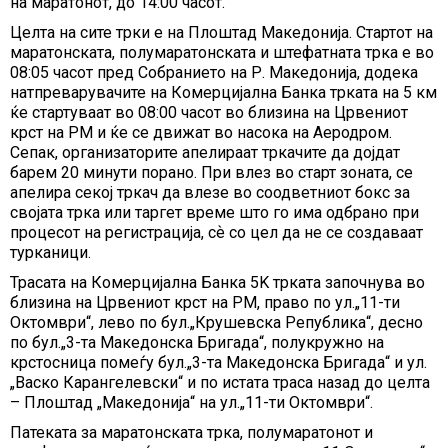
на маратонот, до 14:00 часот.
Целта на сите трки е на Плоштад Македонија. Стартот на
маратонската, полумаратонската и штефатната трка e во
08:05 часот пред Собранието на Р. Македонија, додека
натпреварувачите на Комерцијална Банка трката на 5 км
ќе стартуваат во 08:00 часот во близина на Црвениот
крст на РМ и ќе се движат во насока на Аеродром.
Сепак, организаторите апелираат тркачите да дојдат
барем 20 минути порано. При влез во старт зоната, се
апелира секој тркач да влезе во соодветниот бокс за
својата трка или таргет време што го има одбрано при
процесот на регистрација, сѐ со цел да не се создаваат
турканици.
Трасата на Комерцијална Банка 5K трката започнува во
близина на Црвениот крст на РМ, право по ул.„11-ти
Октомври“, лево по бул.„Крушевска Република“, десно
по бул.„3-та Македонска Бригада“, полукружно на
крстосница помеѓу бул.„3-та Македонска Бригада“ и ул.
„Васко Карангелевски“ и по истата траса назад до целта
– Плоштад „Македонија“ на ул.„11-ти Октомври“.
Патеката за маратонската трка, полумаратонот и