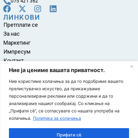
075 421 362
ЛИНКОВИ
Претплати се
За нас
Маркетинг
Импресум
Контакт
Правила на користење
Ние ја цениме вашата приватност.
Ние користиме колачиња за да го подобриме вашето
прелистувачко искуство, да прикажуваме
персонализирани реклами или содржини и да го
анализираме нашиот сообраќај. Со кликање на
„Прифати сè“, се согласувате со нашата употреба на
колачиња.
Политика за колачиња
Прифати сè