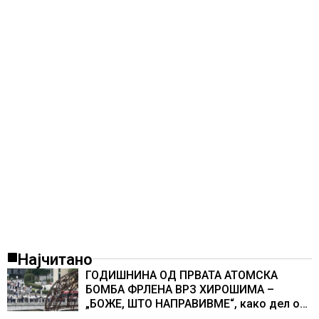
Најчитано
ГОДИШНИНА ОД ПРВАТА АТОМСКА
БОМБА ФРЛЕНА ВРЗ ХИРОШИМА –
„БОЖЕ, ШТО НАПРАВИВМЕ“, како дел од
екипажот во авионот „Енола Геј“ и