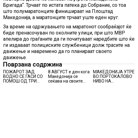
Бригада“. Трчаат по истата патека до Собрание, со тоа
што полумаратонците финишираат на Плоштад
Македонија, а маратонците трчаат уште еден круг.
За време на одржувањето на маратонот сообраќајот ќе
биде пренасочуван по околните улици, при што МВР
апелира до граѓаните да ги почитуваат наредбите што ќе
ги издаваат полициските службеници долж трасите на
движење и навремено да го планираат своето
движење.
Поврзана содржина
ПОЖАРОТ ЗАД
8 АВГУСТ е ден кога
МАКЕДОНИЈА УТРЕ
ВОДНО СЕ ГАСИ СО
Македонија се
ВО ПОРТОКАЛОВО
ПОМОШ ОД ТРИ
сеќава на своите
НИВО НА
АВИОНИ
синови, објави
ОПАСНОСТ ОД
премиерот
ВИСОКИ
Христијан Мицкоски
ТЕМПЕРАТУРИ
по повод 25
годишнината од
загинувањето на
десетмината
прилепски
бранители