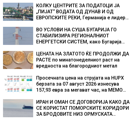
учесниците во бомбардирањето го
КОЛКУ ЦЕНТРИТЕ ЗА ПОДАТОЦИ ЈА
доживуваа овој настан што го промени
„ПИЈАТ“ ВОДАТА ОД ДУНАВ И ОД
текот на историјата
ЕВРОПСКИТЕ РЕКИ, Германија е лидер
во Европа по бројот на изградени
центри за податоци
ВО УСЛОВИ НА СУША БУГАРИЈА ГО
СТАБИЛИЗИРА РЕГИОНАЛНИОТ
ЕНЕРГЕТСКИ СИСТЕМ, како Бугарија
стана балкански шампион во
складирање на енергија од батерии
ЦЕНАТА НА ЗЛАТОТО ЌЕ ПРОДОЛЖИ ДА
РАСТЕ по минатонеделниот раст на
вредноста на благородниот метал
Просечната цена на струјата на HUPX
берзата за 07 август 2026 изнесува
157,93 евра за мегават час, на МЕМО
153,56 евра за мегават час
ИРАН И ОМАН СЕ ДОГОВОРИЈА КАКО ДА
СЕ КОРИСТАТ ПОМОРСКИТЕ КОРИДОРИ
ЗА БРОДОВИТЕ НИЗ ОРМУСКАТА
ТЕСНИНА