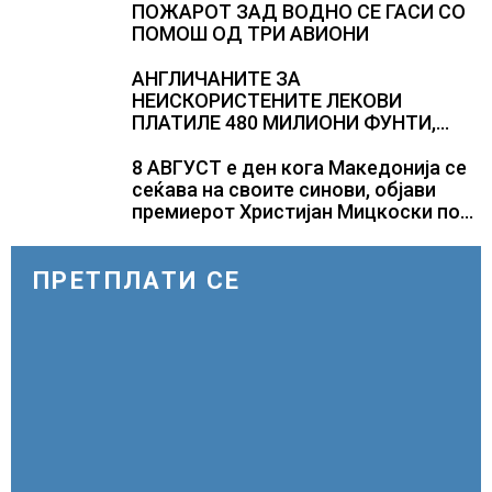
Полска, Франција и Германија
ПОЖАРОТ ЗАД ВОДНО СЕ ГАСИ СО
ПОМОШ ОД ТРИ АВИОНИ
АНГЛИЧАНИТЕ ЗА
НЕИСКОРИСТЕНИТЕ ЛЕКОВИ
ПЛАТИЛЕ 480 МИЛИОНИ ФУНТИ,
повик до пациентите да бараат
само лекови што навистина им се
8 АВГУСТ е ден кога Македонија се
потребни
сеќава на своите синови, објави
премиерот Христијан Мицкоски по
повод 25 годишнината од
загинувањето на десетмината
прилепски бранители
ПРЕТПЛАТИ СЕ