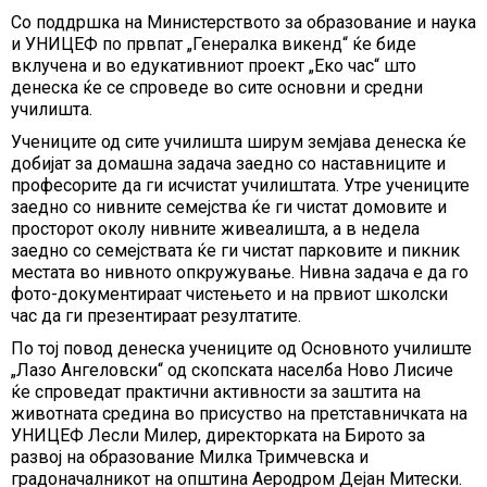
Со поддршка на Министерството за образование и наука
и УНИЦЕФ по првпат „Генералка викенд“ ќе биде
вклучена и во едукативниот проект „Еко час“ што
денеска ќе се спроведе во сите основни и средни
училишта.
Учениците од сите училишта ширум земјава денеска ќе
добијат за домашна задача заедно со наставниците и
професорите да ги исчистат училиштата. Утре учениците
заедно со нивните семејства ќе ги чистат домовите и
просторот околу нивните живеалишта, а в недела
заедно со семејствата ќе ги чистат парковите и пикник
местата во нивното опкружување. Нивна задача е да го
фото-документираат чистењето и на првиот школски
час да ги презентираат резултатите.
По тој повод денеска учениците од Основното училиште
„Лазо Ангеловски“ од скопската населба Ново Лисиче
ќе спроведат практични активности за заштита на
животната средина во присуство на претставничката на
УНИЦЕФ Лесли Милер, директорката на Бирото за
развој на образование Милка Тримчевска и
градоначалникот на општина Аеродром Дејан Митески.