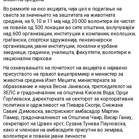
Во рамките на еко акцијата, чија цел е подигање на
свеста за значењето на заштитата на животната
средина, на 9, 10 и 11 мај над 20.000 волонтери ќе чистат
на повеќе од 500 локации во сите општини, вклучувајќи
над 600 организации, институции и компании, еколошки,
граѓански, спортски здруженија, пензионерски
организации, јавни институции, локални и урбани
заедници, градинки, училишта, факултети, волонтери и
национални паркови.
На означувањето на почетокот на акцијата е најавено
присуството на првиот вицепремиер и министер за
животна средина Изет Меџити, министерката за
образование и наука Весна Јаневска, претседателот на
ЗЕЛС и градоначалник на општина Кисела Вода, Орце
Ѓорѓиевски, директорката на секторот за корпоративни
политики и одржливост на Пивара Скопје, Снежана
Савиќ Димовска, австрискиот амбасадор Мартин
Памер, градоначалникот на Општина Чаир, Висар Ганиу,
секретарот на Црвен крст, Сузана Тунева Пауновска,
како и членови на амбасадите присутни во земјава,
волонтери и повеќе јавни личности.