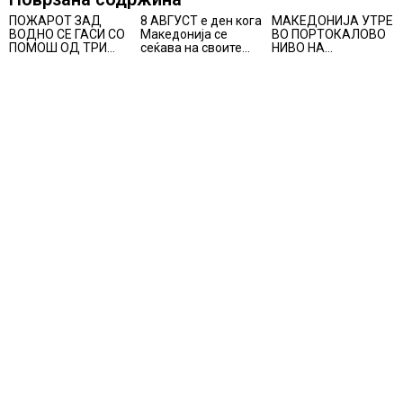
ПОЖАРОТ ЗАД
8 АВГУСТ е ден кога
МАКЕДОНИЈА УТРЕ
ВОДНО СЕ ГАСИ СО
Македонија се
ВО ПОРТОКАЛОВО
ПОМОШ ОД ТРИ
сеќава на своите
НИВО НА
АВИОНИ
синови, објави
ОПАСНОСТ ОД
премиерот
ВИСОКИ
Христијан Мицкоски
ТЕМПЕРАТУРИ
по повод 25
годишнината од
загинувањето на
десетмината
прилепски
бранители