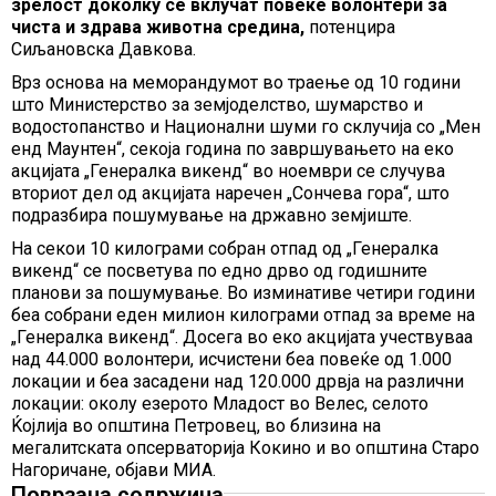
зрелост доколку се вклучат повеќе волонтери за
чиста и здрава животна средина,
потенцира
Сиљановска Давкова.
Врз основа на меморандумот во траење од 10 години
што Министерство за земјоделство, шумарство и
водостопанство и Национални шуми го склучија со „Мен
енд Маунтен“, секоја година по завршувањето на еко
акцијата „Генералка викенд“ во ноември се случува
вториот дел од акцијата наречен „Сончева гора“, што
подразбира пошумување на државно земјиште.
На секои 10 килограми собран отпад од „Генералка
викенд“ се посветува по едно дрво од годишните
планови за пошумување. Во изминативе четири години
беа собрани еден милион килограми отпад за време на
„Генералка викенд“. Досега во еко акцијата учествуваа
над 44.000 волонтери, исчистени беа повеќе од 1.000
локации и беа засадени над 120.000 дрвја на различни
локации: околу езерото Младост во Велес, селото
Ќојлија во општина Петровец, во близина на
мегалитската опсерваторија Кокино и во општина Старо
Нагоричане, објави МИА.
Поврзана содржина