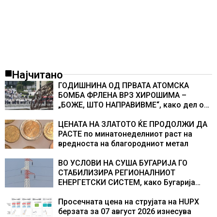
Најчитано
ГОДИШНИНА ОД ПРВАТА АТОМСКА
БОМБА ФРЛЕНА ВРЗ ХИРОШИМА –
„БОЖЕ, ШТО НАПРАВИВМЕ“, како дел од
екипажот во авионот „Енола Геј“ и
учесниците во бомбардирањето го
ЦЕНАТА НА ЗЛАТОТО ЌЕ ПРОДОЛЖИ ДА
доживуваа овој настан што го промени
РАСТЕ по минатонеделниот раст на
текот на историјата
вредноста на благородниот метал
ВО УСЛОВИ НА СУША БУГАРИЈА ГО
СТАБИЛИЗИРА РЕГИОНАЛНИОТ
ЕНЕРГЕТСКИ СИСТЕМ, како Бугарија
стана балкански шампион во
складирање на енергија од батерии
Просечната цена на струјата на HUPX
берзата за 07 август 2026 изнесува