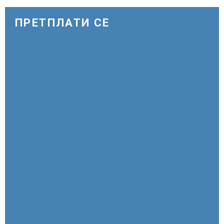
повод 25 годишнината од
загинувањето на десетмината
прилепски бранители
ПРЕТПЛАТИ СЕ