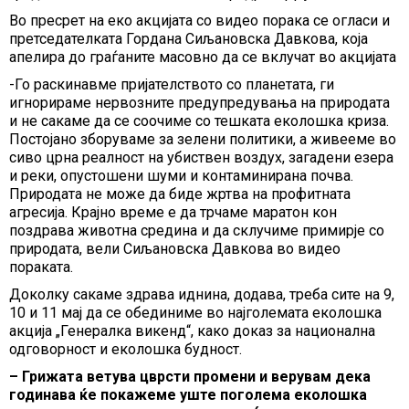
Во пресрет на еко акцијата со видео порака се огласи и
претседателката Гордана Сиљановска Давкова, која
апелира до граѓаните масовно да се вклучат во акцијата
-Го раскинавме пријателството со планетата, ги
игнорираме нервозните предупредувања на природата
и не сакаме да се соочиме со тешката еколошка криза.
Постојано зборуваме за зелени политики, а живееме во
сиво црна реалност на убиствен воздух, загадени езера
и реки, опустошени шуми и контаминирана почва.
Природата не може да биде жртва на профитната
агресија. Крајно време е да трчаме маратон кон
поздрава животна средина и да склучиме примирје со
природата, вели Сиљановска Давкова во видео
пораката.
Доколку сакаме здрава иднина, додава, треба сите на 9,
10 и 11 мај да се обединиме во најголемата еколошка
акција „Генералка викенд“, како доказ за национална
одговорност и еколошка будност.
– Грижата ветува цврсти промени и верувам дека
годинава ќе покажеме уште поголема еколошка