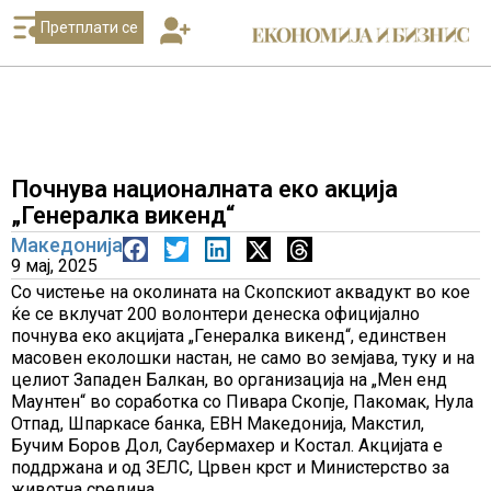
Претплати се
Почнува националната еко акција
„Генералка викенд“
Македонија
9 мај, 2025
Со чистење на околината на Скопскиот аквадукт во кое
ќе се вклучат 200 волонтери денеска официјално
почнува еко акцијата „Генералка викенд“, единствен
масовен еколошки настан, не само во земјава, туку и на
целиот Западен Балкан, во организација на „Мен енд
Маунтен“ во соработка со Пивара Скопје, Пакомак, Нула
Отпад, Шпаркасе банка, ЕВН Македонија, Макстил,
Бучим Боров Дол, Саубермахер и Костал. Акцијата е
поддржана и од ЗЕЛС, Црвен крст и Министерство за
животна средина.