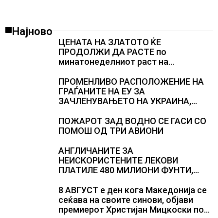
Најново
ЦЕНАТА НА ЗЛАТОТО ЌЕ
ПРОДОЛЖИ ДА РАСТЕ по
минатонеделниот раст на
вредноста на благородниот метал
ПРОМЕНЛИВО РАСПОЛОЖЕНИЕ НА
ГРАЃАНИТЕ НА ЕУ ЗА
ЗАЧЛЕНУВАЊЕТО НА УКРАИНА,
изненадува каква е поддршката од
Полска, Франција и Германија
ПОЖАРОТ ЗАД ВОДНО СЕ ГАСИ СО
ПОМОШ ОД ТРИ АВИОНИ
АНГЛИЧАНИТЕ ЗА
НЕИСКОРИСТЕНИТЕ ЛЕКОВИ
ПЛАТИЛЕ 480 МИЛИОНИ ФУНТИ,
повик до пациентите да бараат
само лекови што навистина им се
8 АВГУСТ е ден кога Македонија се
потребни
сеќава на своите синови, објави
премиерот Христијан Мицкоски по