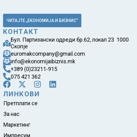
ЧИТАЈТЕ „ЕКОНОМИЈА И БИЗНИС“
КОНТАКТ
Бул. Партизански одреди бр.62, локал 23 1000
Скопје
euromakcompany@gmail.com
info@ekonomijaibiznis.mk
+389 (0)23211-915
075 421 362
ЛИНКОВИ
Претплати се
За нас
Маркетинг
Импресум