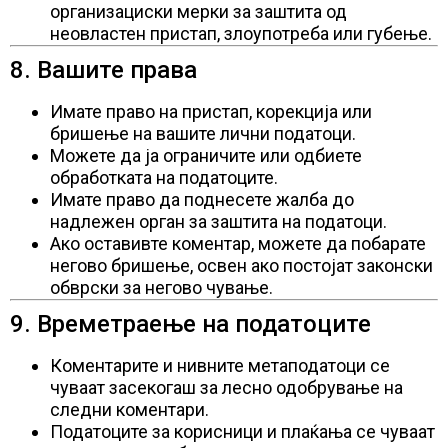
организациски мерки за заштита од
неовластен пристап, злоупотреба или губење.
8. Вашите права
Имате право на пристап, корекција или
бришење на вашите лични податоци.
Можете да ја ограничите или одбиете
обработката на податоците.
Имате право да поднесете жалба до
надлежен орган за заштита на податоци.
Ако оставивте коментар, можете да побарате
негово бришење, освен ако постојат законски
обврски за негово чување.
9. Времетраење на податоците
Коментарите и нивните метаподатоци се
чуваат засекогаш за лесно одобрување на
следни коментари.
Податоците за корисници и плаќања се чуваат