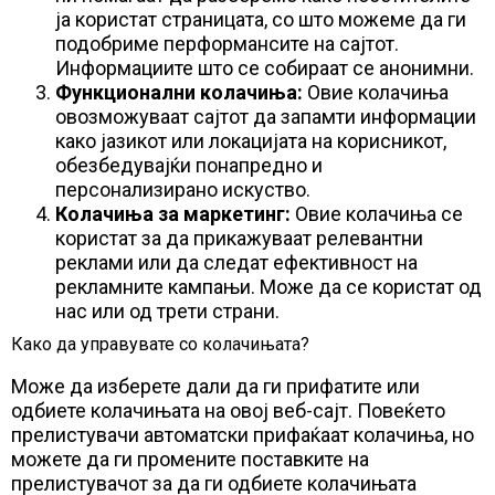
ја користат страницата, со што можеме да ги
подобриме перформансите на сајтот.
Информациите што се собираат се анонимни.
Функционални колачиња:
Овие колачиња
овозможуваат сајтот да запамти информации
како јазикот или локацијата на корисникот,
обезбедувајќи понапредно и
персонализирано искуство.
Колачиња за маркетинг:
Овие колачиња се
користат за да прикажуваат релевантни
реклами или да следат ефективност на
рекламните кампањи. Може да се користат од
нас или од трети страни.
Како да управувате со колачињата?
Може да изберете дали да ги прифатите или
одбиете колачињата на овој веб-сајт. Повеќето
прелистувачи автоматски прифаќаат колачиња, но
можете да ги промените поставките на
прелистувачот за да ги одбиете колачињата