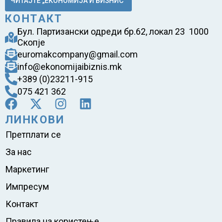
ЧИТАЈТЕ „ЕКОНОМИЈА И БИЗНИС“
КОНТАКТ
Бул. Партизански одреди бр.62, локал 23 1000
Скопје
euromakcompany@gmail.com
info@ekonomijaibiznis.mk
+389 (0)23211-915
075 421 362
ЛИНКОВИ
Претплати се
За нас
Маркетинг
Импресум
Контакт
Правила на користење