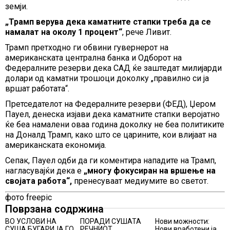
земји.
„Трамп верува дека каматните стапки треба да се
намалат на околу 1 процент“
, рече Ливит.
Трамп претходно ги обвини гувернерот на
американската централна банка и Одборот на
Федералните резерви дека САД ќе заштедат милијарди
долари од каматни трошоци доколку „правилно си ја
вршат работата“.
Претседателот на Федералните резерви (ФЕД), Џером
Пауел, денеска изјави дека каматните стапки веројатно
ќе беа намалени оваа година доколку не беа политиките
на Доналд Трамп, како што се царините, кои влијаат на
американската економија.
Сепак, Пауел одби да ги коментира нападите на Трамп,
нагласувајќи дека е
„многу фокусиран на вршење на
својата работа“,
пренесуваат медиумите во светот.
фото freepic
Поврзана содржина
ВО УСЛОВИ НА
ПОРАДИ СУШАТА
Нови можности:
СУША БУГАРИЈА ГО
РЕЧНИОТ
Нови вработени ја