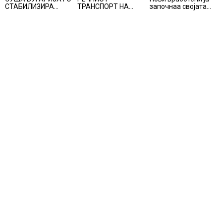
СТАБИЛИЗИРА
ТРАНСПОРТ НА
започнаа својата
РЕГИОНАЛНИОТ
СТОКИ СЕ ПРЕФРЛА
професионална
ЕНЕРГЕТСКИ
НА КАМИОНИ И
приказна во Lidl
СИСТЕМ, како
ВОЗОВИ, Германија
Логистичкиот
Бугарија стана
со итни мерки
центар во Куманово
балкански шампион
овозможува
во складирање на
камионџиите да
енергија од батерии
возат и во недела