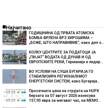
Најчитано
ГОДИШНИНА ОД ПРВАТА АТОМСКА
БОМБА ФРЛЕНА ВРЗ ХИРОШИМА –
„БОЖЕ, ШТО НАПРАВИВМЕ“, како дел од
екипажот во авионот „Енола Геј“ и
учесниците во бомбардирањето го
КОЛКУ ЦЕНТРИТЕ ЗА ПОДАТОЦИ ЈА
доживуваа овој настан што го промени
„ПИЈАТ“ ВОДАТА ОД ДУНАВ И ОД
текот на историјата
ЕВРОПСКИТЕ РЕКИ, Германија е лидер
во Европа по бројот на изградени
центри за податоци
ВО УСЛОВИ НА СУША БУГАРИЈА ГО
СТАБИЛИЗИРА РЕГИОНАЛНИОТ
ЕНЕРГЕТСКИ СИСТЕМ, како Бугарија
стана балкански шампион во
складирање на енергија од батерии
Просечната цена на струјата на HUPX
берзата за 07 август 2026 изнесува
157,93 евра за мегават час, на МЕМО
153,56 евра за мегават час