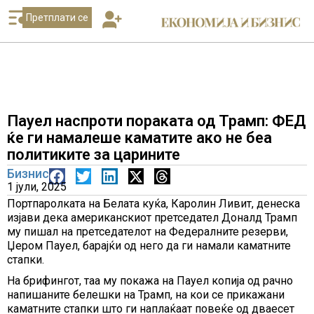
Претплати се
Пауел наспроти пораката од Трамп: ФЕД
ќе ги намалеше каматите ако не беа
политиките за царините
Бизнис
1 јули, 2025
Портпаролката на Белата куќа, Каролин Ливит, денеска
изјави дека американскиот претседател Доналд Трамп
му пишал на претседателот на Федералните резерви,
Џером Пауел, барајќи од него да ги намали каматните
стапки.
На брифингот, таа му покажа на Пауел копија од рачно
напишаните белешки на Трамп, на кои се прикажани
каматните стапки што ги наплаќаат повеќе од дваесет