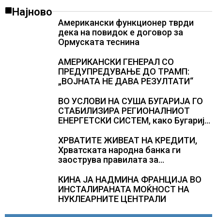
Најново
Американски функционер тврди
дека на повидок е договор за
Ормуската теснина
АМЕРИКАНСКИ ГЕНЕРАЛ СО
ПРЕДУПРЕДУВАЊЕ ДО ТРАМП:
„ВОЈНАТА НЕ ДАВА РЕЗУЛТАТИ“
ВО УСЛОВИ НА СУША БУГАРИЈА ГО
СТАБИЛИЗИРА РЕГИОНАЛНИОТ
ЕНЕРГЕТСКИ СИСТЕМ, како Бугарија
стана балкански шампион во
складирање на енергија од батерии
ХРВАТИТЕ ЖИВЕАТ НА КРЕДИТИ,
Хрватската народна банка ги
заострува правилата за
кредитирање и предупредува на
зголемени ризици во финансискиот
КИНА ЈА НАДМИНА ФРАНЦИЈА ВО
систем
ИНСТАЛИРАНАТА МОЌНОСТ НА
НУКЛЕАРНИТЕ ЦЕНТРАЛИ