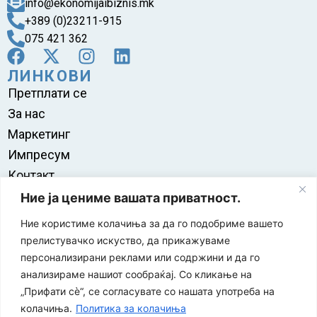
info@ekonomijaibiznis.mk
+389 (0)23211-915
075 421 362
ЛИНКОВИ
Претплати се
За нас
Маркетинг
Импресум
Контакт
Правила на користење
Ние ја цениме вашата приватност.
Ние користиме колачиња за да го подобриме вашето
прелистувачко искуство, да прикажуваме
персонализирани реклами или содржини и да го
анализираме нашиот сообраќај. Со кликање на
„Прифати сè“, се согласувате со нашата употреба на
колачиња.
Политика за колачиња