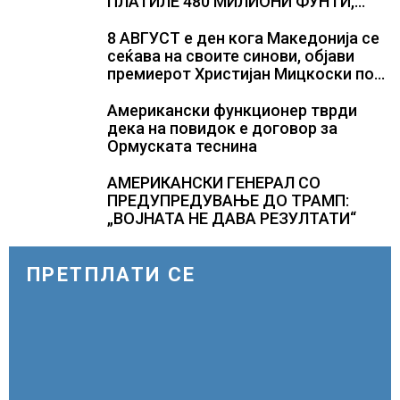
ПЛАТИЛЕ 480 МИЛИОНИ ФУНТИ,
повик до пациентите да бараат
само лекови што навистина им се
8 АВГУСТ е ден кога Македонија се
потребни
сеќава на своите синови, објави
премиерот Христијан Мицкоски по
повод 25 годишнината од
загинувањето на десетмината
Американски функционер тврди
прилепски бранители
дека на повидок е договор за
Ормуската теснина
АМЕРИКАНСКИ ГЕНЕРАЛ СО
ПРЕДУПРЕДУВАЊЕ ДО ТРАМП:
„ВОЈНАТА НЕ ДАВА РЕЗУЛТАТИ“
ПРЕТПЛАТИ СЕ