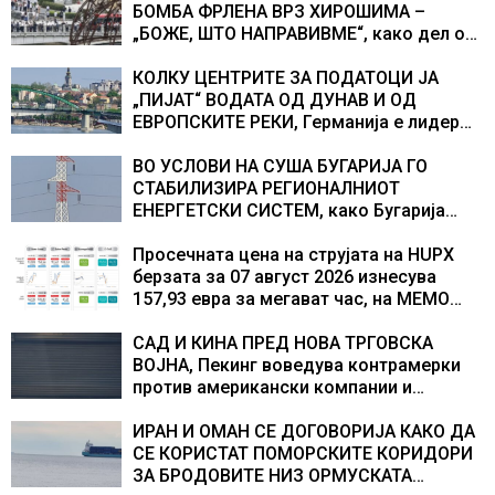
БОМБА ФРЛЕНА ВРЗ ХИРОШИМА –
„БОЖЕ, ШТО НАПРАВИВМЕ“, како дел од
екипажот во авионот „Енола Геј“ и
учесниците во бомбардирањето го
КОЛКУ ЦЕНТРИТЕ ЗА ПОДАТОЦИ ЈА
доживуваа овој настан што го промени
„ПИЈАТ“ ВОДАТА ОД ДУНАВ И ОД
текот на историјата
ЕВРОПСКИТЕ РЕКИ, Германија е лидер
во Европа по бројот на изградени
центри за податоци
ВО УСЛОВИ НА СУША БУГАРИЈА ГО
СТАБИЛИЗИРА РЕГИОНАЛНИОТ
ЕНЕРГЕТСКИ СИСТЕМ, како Бугарија
стана балкански шампион во
складирање на енергија од батерии
Просечната цена на струјата на HUPX
берзата за 07 август 2026 изнесува
157,93 евра за мегават час, на МЕМО
153,56 евра за мегават час
САД И КИНА ПРЕД НОВА ТРГОВСКА
ВОЈНА, Пекинг воведува контрамерки
против американски компании и
организации
ИРАН И ОМАН СЕ ДОГОВОРИЈА КАКО ДА
СЕ КОРИСТАТ ПОМОРСКИТЕ КОРИДОРИ
ЗА БРОДОВИТЕ НИЗ ОРМУСКАТА