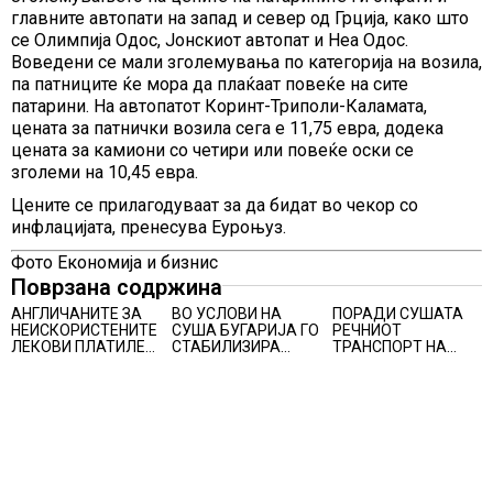
главните автопати на запад и север од Грција, како што
се Олимпија Одос, Јонскиот автопат и Неа Одос.
Воведени се мали зголемувања по категорија на возила,
па патниците ќе мора да плаќаат повеќе на сите
патарини. На автопатот Коринт-Триполи-Каламата,
цената за патнички возила сега е 11,75 евра, додека
цената за камиони со четири или повеќе оски се
зголеми на 10,45 евра.
Цените се прилагодуваат за да бидат во чекор со
инфлацијата, пренесува Еуроњуз.
Фото Економија и бизнис
Поврзана содржина
АНГЛИЧАНИТЕ ЗА
ВО УСЛОВИ НА
ПОРАДИ СУШАТА
НЕИСКОРИСТЕНИТЕ
СУША БУГАРИЈА ГО
РЕЧНИОТ
ЛЕКОВИ ПЛАТИЛЕ
СТАБИЛИЗИРА
ТРАНСПОРТ НА
480 МИЛИОНИ
РЕГИОНАЛНИОТ
СТОКИ СЕ ПРЕФРЛА
ФУНТИ, повик до
ЕНЕРГЕТСКИ
НА КАМИОНИ И
пациентите да
СИСТЕМ, како
ВОЗОВИ, Германија
бараат само лекови
Бугарија стана
со итни мерки
што навистина им
балкански шампион
овозможува
се потребни
во складирање на
камионџиите да
енергија од батерии
возат и во недела