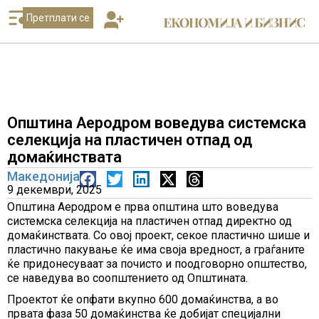
Претплати се
Општина Аеродром воведува системска
селекција на пластичен отпад од
домаќинствата
Македонија
9 декември, 2025
Општина Аеродром е прва општина што воведува
системска селекција на пластичен отпад директно од
домаќинствата. Со овој проект, секое пластично шише и
пластично пакување ќе има своја вредност, а граѓаните
ќе придонесуваат за почисто и поодговорно општество,
се наведува во соопштението од Општината.
Проектот ќе опфати вкупно 600 домаќинства, а во
првата фаза 50 домаќинства ќе добијат специјални