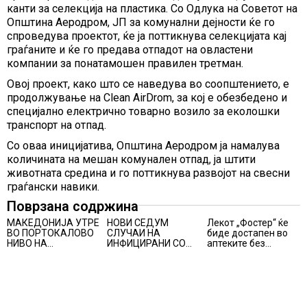
канти за селекција на пластика. Со Одлука на Советот на
Општина Аеродром, ЈП за комунални дејности ќе го
спроведува проектот, ќе ја поттикнува селекцијата кај
граѓаните и ќе го предава отпадот на овластени
компании за понатамошен правилен третман.
Овој проект, како што се наведува во соопштението, е
продолжување на Clean AirDrom, за кој е обезбедено и
специјално електрично товарно возило за еколошки
транспорт на отпад.
Со оваа иницијатива, Општина Аеродром ја намалува
количината на мешан комунален отпад, ја штити
животната средина и го поттикнува развојот на свесни
граѓански навики.
Поврзана содржина
МАКЕДОНИЈА УТРЕ
НОВИ СЕДУМ
Лекот „Фостер“ ќе
ВО ПОРТОКАЛОВО
СЛУЧАИ НА
биде достапен во
НИВО НА
ИНФИЦИРАНИ СО
аптеките без
ОПАСНОСТ ОД
ВИРУСОТ ЗАПАДЕН
доплата, само со
ВИСОКИ
НИЛ, тројца
законски
ТЕМПЕРАТУРИ
пациенти се во
утврдената
критична состојба
партиципација