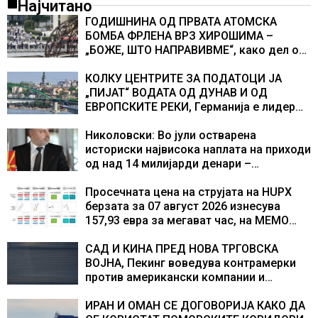
Најчитано
ГОДИШНИНА ОД ПРВАТА АТОМСКА
БОМБА ФРЛЕНА ВРЗ ХИРОШИМА –
„БОЖЕ, ШТО НАПРАВИВМЕ“, како дел од
екипажот во авионот „Енола Геј“ и
учесниците во бомбардирањето го
КОЛКУ ЦЕНТРИТЕ ЗА ПОДАТОЦИ ЈА
доживуваа овој настан што го промени
„ПИЈАТ“ ВОДАТА ОД ДУНАВ И ОД
текот на историјата
ЕВРОПСКИТЕ РЕКИ, Германија е лидер
во Европа по бројот на изградени
центри за податоци
Николовски: Во јули остварена
историски највисока наплата на приходи
од над 14 милијарди денари –
изградивме систем што испорачува
резултати
Просечната цена на струјата на HUPX
берзата за 07 август 2026 изнесува
157,93 евра за мегават час, на МЕМО
153,56 евра за мегават час
САД И КИНА ПРЕД НОВА ТРГОВСКА
ВОЈНА, Пекинг воведува контрамерки
против американски компании и
организации
ИРАН И ОМАН СЕ ДОГОВОРИЈА КАКО ДА