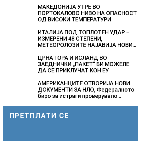
МАКЕДОНИЈА УТРЕ ВО
ПОРТОКАЛОВО НИВО НА ОПАСНОСТ
ОД ВИСОКИ ТЕМПЕРАТУРИ
ИТАЛИЈА ПОД ТОПЛОТЕН УДАР –
ИЗМЕРЕНИ 48 СТЕПЕНИ,
МЕТЕОРОЛОЗИТЕ НАЈАВИЈА НОВИ
ПРОГНОЗИ ЗА СРЕДИНАТА НА
АВГУСТ
ЦРНА ГОРА И ИСЛАНД ВО
ЗАЕДНИЧКИ „ПАКЕТ“ БИ МОЖЕЛЕ
ДА СЕ ПРИКЛУЧАТ КОН ЕУ
АМЕРИКАНЦИТЕ ОТВОРИЈА НОВИ
ДОКУМЕНТИ ЗА НЛО, Федералното
биро за истраги проверувало
снимки за „Големи темни
триаголници со светла“
ПРЕТПЛАТИ СЕ