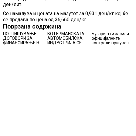
ден/лит.
Се намалува и цената на мазутот за 0,931 ден/кг кој ќе
се продава по цена од 36,660 ден/кг.
Поврзана содржина
ПОТПИШУВАЊЕ
ВО ГЕРМАНСКАТА
Бугарија ги засили
ДОГОВОРИ ЗА
АВТОМОБИЛСКА
официјалните
ФИНАНСИРАЊЕ НА
ИНДУСТРИЈА СЕ
контроли при увоз
ПРУГАТА КРИВА
ВРАЌА
на македонско
ПАЛАНКА-ДЕВЕ
ОПТИМИЗМОТ
свежо овошје,
БАИР
домати и пиперки,
објави АХВ