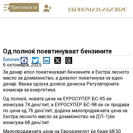
Претплати се
Од полноќ поевтинуваат бензините
Бизнис
6 октомври, 2025
За денар ипол поевтинуваат бензините и Екстра лесното
масло за домаќинство, а дизелот поевтинува за еден
денар. Ваква одлука донесе денеска Регулаторната
комисија за енергетика.
Од полноќ, новата цена на ЕУРОСУПЕР БС-95 ќе
изнесува 74 ден/лит, а ЕУРОСУПЕР БС-98 ќе се продава
по цена од 76 ден/лит, додека малопродажната цена на
Екстра лесното масло за домаќинство на (ЕЛ-1)ќе
изнесува 68 ден/лит.
Малопродажната цена на Евродизелот ќе биде 68,50