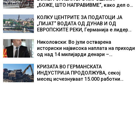
„БОЖЕ, ШТО НАПРАВИВМЕ“, како дел од
екипажот во авионот „Енола Геј“ и
учесниците во бомбардирањето го
КОЛКУ ЦЕНТРИТЕ ЗА ПОДАТОЦИ ЈА
доживуваа овој настан што го промени
„ПИЈАТ“ ВОДАТА ОД ДУНАВ И ОД
текот на историјата
ЕВРОПСКИТЕ РЕКИ, Германија е лидер
во Европа по бројот на изградени
центри за податоци
Николовски: Во јули остварена
историски највисока наплата на приходи
од над 14 милијарди денари –
изградивме систем што испорачува
резултати
КРИЗАТА ВО ГЕРМАНСКАТА
ИНДУСТРИЈА ПРОДОЛЖУВА, секој
месец исчезнуваат 15.000 работни
места