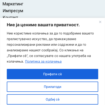
Маркетинг
Импресум
Контакт
Правила на користење
Ние ја цениме вашата приватност.
Ние користиме колачиња за да го подобриме вашето
прелистувачко искуство, да прикажуваме
персонализирани реклами или содржини и да го
анализираме нашиот сообраќај. Со кликање на
„Прифати сè“, се согласувате со нашата употреба на
колачиња.
Политика за колачиња
Прифати сè
“ЕУРО-МАК-КОМПАНИ” Д.О.О е членка на асоцијацијата
Прилагоди
за заштита на печатени медиуми
Одбиј сè
©
2026
Економија и Бизнис
Политика за приватност
|
| Developed by:
Unet
Политика за колачиња