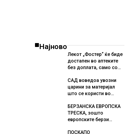
Најново
Лекот „Фостер“ ќе биде
достапен во аптеките
без доплата, само со
законски утврдената
САД воведоа увозни
партиципација
царини за материјал
што се користи во
соларни панели и
БЕРЗАНСКА ЕВРОПСКА
чипови
ТРЕСКА, зошто
европските берзи
уриваат рекорди оваа
ПОСКАПО
недела, најголемите