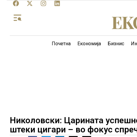
Почетна
Економија
Бизнис
Ин
Николовски: Царината успешно
штеки цигари – во фокус спреч