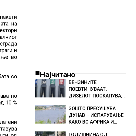
 пакети
ата на
пектори
талниот
реграда
траги и
ање во
Најчитано
бата со
БЕНЗИНИТЕ
ПОЕВТИНУВААТ,
рава по
ДИЗЕЛОТ ПОСКАПУВА,
од 10 %
НОВИ ЦЕНИ НА
ЗОШТО ПРЕСУШУВА
ГОРИВАТА
ДУНАВ – ИСПАРУВАЊЕ
латени
КАКО ВО АФРИКА И
ставува
НАМАЛЕН ДОТОК НА
ГОДИШНИНА ОД
нти, од
ВОДА, објаснување на