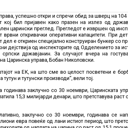
права, успешно откри и спречи обид за шверц на 104
т кој бил пријавен како празен на излез од држав
ален царински преглед. Прегледот е извршен од инс
т врвни откривачки оперативни капацитети. При де
 дел е откриен специјално конструиран бункер со п
ни дејствија од инспекторите од Одделението за ис
, српски државјанин. За случајот вчера на гостув
на Царинска управа, Бобан Николовски.
тајот на ЕК, на што сме во целост посветени е бор
тутун и тутунски производи“, вели тој.
а годинава заклучно со 30 ноември, Царинската уп
латила 15,3 милијарди денари, што претставува раст 
лативно, заклучно со 30 ноември, годинава се нап
илиони евра повеќе од лани истиот период, што прет
приходите од наплата на царина со раст од 15,1 проце