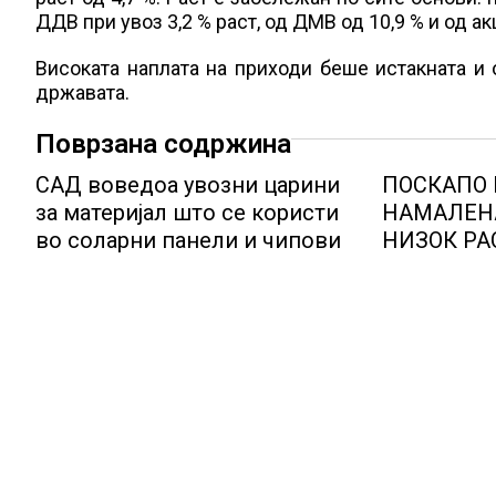
ДДВ при увоз 3,2 % раст, од ДМВ од 10,9 % и од акц
Високата наплата на приходи беше истакната и 
државата.
Поврзана содржина
САД воведоа увозни царини
ПОСКАПО
за материјал што се користи
НАМАЛЕН
во соларни панели и чипови
НИЗОК РА
СТАНОВИТ
цените па
градот на
индустрија