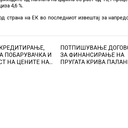
иза 4,6 %.
од страна на ЕК во последниот извештај за напред
 КРЕДИТИРАЊЕ,
ПОТПИШУВАЊЕ ДОГОВ
А ПОБАРУВАЧКА И
ЗА ФИНАНСИРАЊЕ НА
СТ НА ЦЕНИТЕ НА
ПРУГАТА КРИВА ПАЛАН
Е ВО ГЕРМАНИЈА,
ДЕВЕ БАИР
днаа во Штутгарт
 автомобилската
 која е во криза