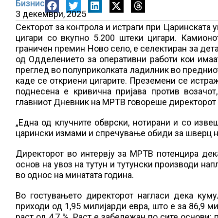
Бизнис
3 декември, 2025
Секторот за контрола и истраги при Царинската у
цигари со вкупно 5.200 штеки цигари. Камионо
граничен премин Ново село, е селектиран за дет
од Одделението за оперативни работи кои имаа
преглед во полуприколката ладилник во предниот
каде се откриени цигарите. Преземени се истраж
поднесена е кривична пријава против возачот
главниот Дневник на МРТВ говореше директорот 
„Една од клучните обврски, нотирани и со извеш
царински измами и спречување обиди за шверц на 
Директорот во интервју за МРТВ потенцира дек
основ на увоз на тутун и тутунски производи нап
во однос на минатата година.
Во гостувањето директорот нагласи дека куму
приходи од 1,95 милијарди евра, што е за 86,9 м
раст од 4,7 %. Раст е забележан по сите основи: 