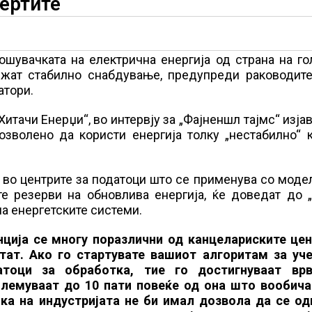
пертите
ошувачката на електрична енергија од страна на г
ржат стабилно снабдување, предупреди раководите
атори.
тачи Енерџи“, во интервју за „Фајненшл тајмс“ изја
зволено да користи енергија толку „нестабилнo“ к
 во центрите за податоци што се применува со моде
те резерви на обновлива енергија, ќе доведат до 
а енергетските системи.
нција се многу поразлични од канцелариските цен
тат. Ако го стартувате вашиот алгоритам за уч
атоци за обработка, тие го достигнуваат вр
големуваат до 10 пати повеќе од она што вообича
чка на индустријата не би имал дозвола да се од