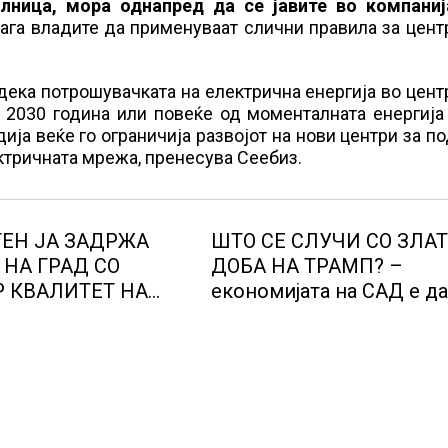
лница, мора однапред да се јавите во компаниј
ага владите да применуваат слични правила за цент
дека потрошувачката на електрична енергија во цент
 2030 година или повеќе од моменталната енергија
дија веќе го ограничија развојот на нови центри за п
ктричната мрежа, пренесува Сеебиз.
ЕН ЈА ЗАДРЖА
ШТО СЕ СЛУЧИ СО ЗЛА
 НА ГРАД СО
ДОБА НА ТРАМП? –
 КВАЛИТЕТ НА
економијата на САД е д
адовите со
од најавениот забрзан
рангирање
економски раст
аат да бидат
 со комбинација од