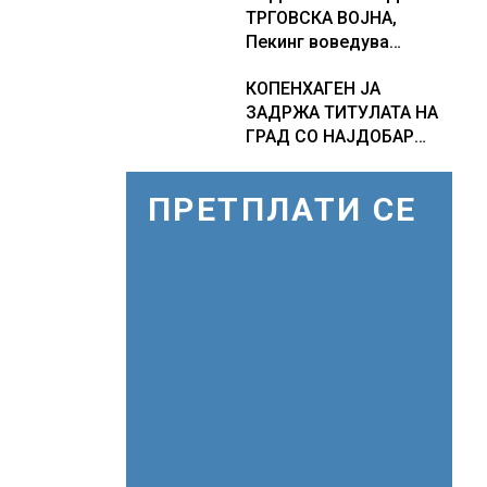
ТРГОВСКА ВОЈНА,
Европа по бројот на
Пекинг воведува
изградени центри за
контрамерки против
податоци
КОПЕНХАГЕН ЈА
американски компании
ЗАДРЖА ТИТУЛАТА НА
и организации
ГРАД СО НАЈДОБАР
КВАЛИТЕТ НА ЖИВОТ,
градовите со најниско
ПРЕТПЛАТИ СЕ
рангирање
продолжуваат да бидат
обележани со
комбинација од
фактори