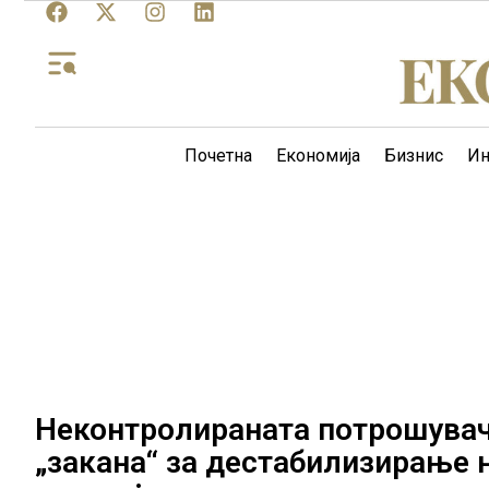
Почетна
Економија
Бизнис
Ин
Неконтролиранaта потрошувачк
„закана“ за дестабилизирање 