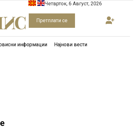
Четврток, 6 Август, 2026
Претплати се
рвисни информации
Најнови вести
 е