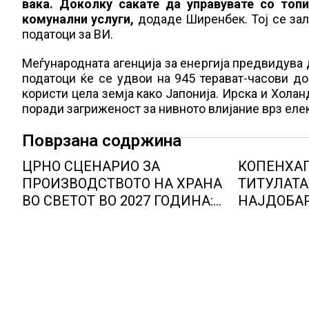
вака. Доколку сакате да управувате со топи
комунални услуги,
додаде Ширенбек. Тој се зал
податоци за ВИ.
Меѓународната агенција за енергија предвидува 
податоци ќе се удвои на 945 терават-часови до
користи цела земја како Јапонија. Ирска и Холан
поради загриженост за нивното влијание врз еле
Поврзана содржина
ЦРНО СЦЕНАРИО ЗА
КОПЕНХАГ
ПРОИЗВОДСТВОТО НА ХРАНА
ТИТУЛАТА
ВО СВЕТОТ ВО 2027 ГОДИНА:
НАЈДОБАР
Ел Нињо ќе доведе
ЖИВОТ, гр
дополнителни 50 милиони
најниско 
луѓе во акутен глад
продолжув
обележани
фактори