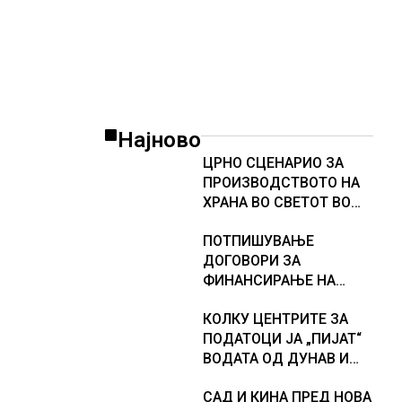
американската војска
Најново
ЦРНО СЦЕНАРИО ЗА
ПРОИЗВОДСТВОТО НА
ХРАНА ВО СВЕТОТ ВО
2027 ГОДИНА: Ел Нињо
ПОТПИШУВАЊЕ
ќе доведе
ДОГОВОРИ ЗА
дополнителни 50
ФИНАНСИРАЊЕ НА
милиони луѓе во акутен
ПРУГАТА КРИВА
глад
КОЛКУ ЦЕНТРИТЕ ЗА
ПАЛАНКА-ДЕВЕ БАИР
ПОДАТОЦИ ЈА „ПИЈАТ“
ВОДАТА ОД ДУНАВ И
ОД ЕВРОПСКИТЕ РЕКИ,
САД И КИНА ПРЕД НОВА
Германија е лидер во