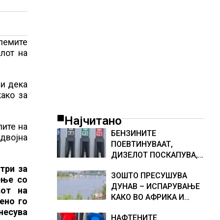
олемите
лот на
ви дека
ако за
Најчитано
лите на
БЕНЗИНИТЕ
„двојна
ПОЕВТИНУВААТ,
ДИЗЕЛОТ ПОСКАПУВА,
НОВИ ЦЕНИ НА
три за
ЗОШТО ПРЕСУШУВА
ГОРИВАТА
ење со
ДУНАВ – ИСПАРУВАЊЕ
вот на
КАКО ВО АФРИКА И
ено го
НАМАЛЕН ДОТОК НА
несува
НАФТЕНИТЕ
ВОДА, објаснување на