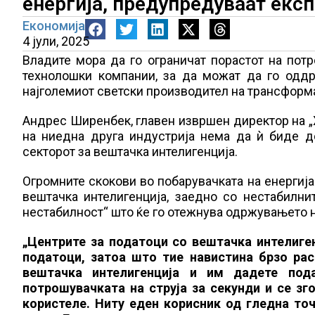
енергија, предупредуваат екс
Економија
4 јули, 2025
Владите мора да го ограничат порастот на потр
технолошки компании, за да можат да го одд
најголемиот светски производител на трансформ
Андрес Ширенбек, главен извршен директор на „Хи
на ниедна друга индустрија нема да ѝ биде до
секторот за вештачка интелигенција.
Огромните скокови во побарувачката на енергија
вештачка интелигенција, заедно со нестабилни
нестабилност“ што ќе го отежнува одржувањето н
„Центрите за податоци со вештачка интелиге
податоци, затоа што тие навистина брзо рас
вештачка интелигенција и им дадете под
потрошувачката на струја за секунди и се з
користеле. Ниту еден корисник од гледна то