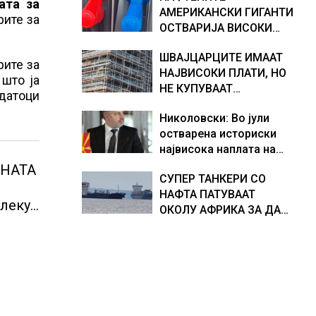
ата за
АМЕРИКАНСКИ ГИГАНТИ
хидрогеолог од Србија
рите за
ОСТВАРИЈА ВИСОКИ
ПРОФИТИ, ТРАМП БАРА
ШВАЈЦАРЦИТЕ ИМААТ
ОД НИВ ДА ГИ НАМАЛАТ
рите за
НАЈВИСОКИ ПЛАТИ, НО
ЦЕНИТЕ НА ГОРИВАТА
 што ја
НЕ КУПУВААТ
одатоци
СОПСТВЕНИ СТАНОВИ.
Николовски: Во јули
ЗОШТО?
остварена историски
највисока наплата на
приходи од над 14
ТНАТА
СУПЕР ТАНКЕРИ СО
милијарди денари –
НАФТА ПАТУВААТ
изградивме систем што
алеку
ОКОЛУ АФРИКА ЗА ДА
испорачува резултати
ИЗБЕГНАТ БЛОКАДА ВО
ОРМУСКАТА ТЕСНИНА,
повеќе од 1.000
бродови поминаа низ
морскиот премин со
помош на