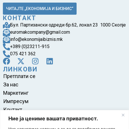
ЧИТАЈТЕ „ЕКОНОМИЈА И БИЗНИС“
КОНТАКТ
Бул. Партизански одреди бр.62, локал 23 1000 Скопје
euromakcompany@gmail.com
info@ekonomijaibiznis.mk
+389 (0)23211-915
075 421 362
ЛИНКОВИ
Претплати се
За нас
Маркетинг
Импресум
Контакт
Правила на користење
Ние ја цениме вашата приватност.
Ние користиме колачиња за да го подобриме вашето