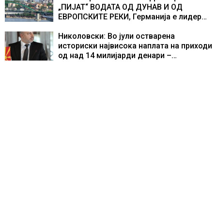
„ПИЈАТ“ ВОДАТА ОД ДУНАВ И ОД
ЕВРОПСКИТЕ РЕКИ, Германија е лидер
во Европа по бројот на изградени
центри за податоци
Николовски: Во јули остварена
историски највисока наплата на приходи
од над 14 милијарди денари –
изградивме систем што испорачува
резултати