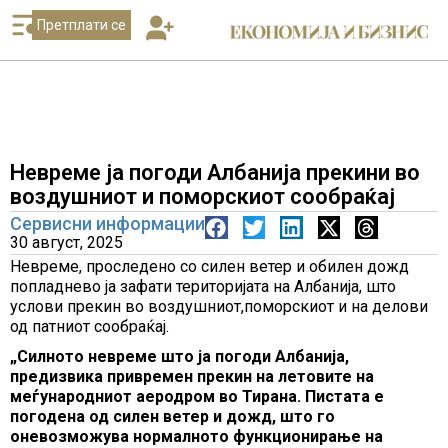
Претплати се
Невреме ја погоди Албанија прекини во
воздушниот и поморскиот сообраќај
Сервисни информации
30 август, 2025
Невреме, проследено со силен ветер и обилен дожд
попладнево ја зафати територијата на Албанија, што
услови прекин во воздушниот,поморскиот и на делови
од патниот сообраќај.
„Силното невреме што ја погоди Албанија,
предизвика привремен прекин на летовите на
меѓународниот аеродром во Тирана. Пистата е
погодена од силен ветер и дожд, што го
оневозможува нормалното функционирање на