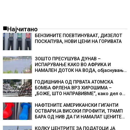
Најчитано
БЕНЗИНИТЕ ПОЕВТИНУВААТ, ДИЗЕЛОТ
ПОСКАПУВА, НОВИ ЦЕНИ НА ГОРИВАТА
ЗОШТО ПРЕСУШУВА ДУНАВ –
ИСПАРУВАЊЕ КАКО ВО АФРИКА И
НАМАЛЕН ДОТОК НА ВОДА, објаснување
на хидрогеолог од Србија
ГОДИШНИНА ОД ПРВАТА АТОМСКА
БОМБА ФРЛЕНА ВРЗ ХИРОШИМА –
„БОЖЕ, ШТО НАПРАВИВМЕ“, како дел од
екипажот во авионот „Енола Геј“ и
учесниците во бомбардирањето го
НАФТЕНИТЕ АМЕРИКАНСКИ ГИГАНТИ
доживуваа овој настан што го промени
ОСТВАРИЈА ВИСОКИ ПРОФИТИ, ТРАМП
текот на историјата
БАРА ОД НИВ ДА ГИ НАМАЛАТ ЦЕНИТЕ
НА ГОРИВАТА
КОЛКУ ЦЕНТРИТЕ ЗА ПОДАТОЦИ ЈА