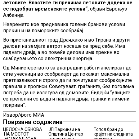
летовите. Властите ги прекинаа летовите додека не
се подобрат временските услови“,
објави Евроњуз
Албанија.
Невремето кое предизвика големи бранови услови
прекин и на поморските сообраќај.
Во пристанишниот град Драч,како и во Тирана и други
делови на земјата ветрот носеше се пред себе. Има
паднати дрвја, а во повеќе делови има прекин во
снабдувањето со електрична енергија.
Од Министерството за внатрешни работи апелираат до
сите учесници во сообраќајот да покажат максимална
претпазливост и строго да ги почитуваат сообраќајните
правила и прописи. Советуваат, граѓаните, без поголема
потреба да не излегува од домовите, бидејќи “улиците
се преполни со вода и паднати дрвја, гранки и лимени
покриви”.
Извор/фото МИА
Поврзана содржина
ЦЕЛОСНА ОБНОВА
ЈП Паркинзи на
Топол бран до
НА МОСТОТ
Општина Центар
крајот на следната
„ЕСТАКАДА“ НА
отвори нова
седмица,