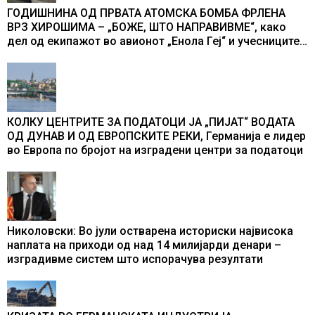
ГОДИШНИНА ОД ПРВАТА АТОМСКА БОМБА ФРЛЕНА
ВРЗ ХИРОШИМА – „БОЖЕ, ШТО НАПРАВИВМЕ“, како
дел од екипажот во авионот „Енола Геј“ и учесниците
во бомбардирањето го доживуваа овој настан што го
промени текот на историјата
КОЛКУ ЦЕНТРИТЕ ЗА ПОДАТОЦИ ЈА „ПИЈАТ“ ВОДАТА
ОД ДУНАВ И ОД ЕВРОПСКИТЕ РЕКИ, Германија е лидер
во Европа по бројот на изградени центри за податоци
Николовски: Во јули остварена историски највисока
наплата на приходи од над 14 милијарди денари –
изградивме систем што испорачува резултати