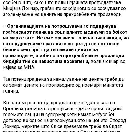
особено што, како што вели нејзината претседателка
Мирјана Лончар, граѓаните секојдневно се соочуваат со
зголемување на цените на прехранбените производи.
– Организацијата на потрошувачи го поддржува
граѓанскиот повик на социјалните медиуми за бојкот
на маркетите. Не сме организатори на оваа акција, но
ги поддржуваме граѓаните со цел да се поттикне
бизнис секторот да ги намали цените на
производите, особено на прехранбените производи
бидејќи тие се навистина поскапени,
вели Лончар во
изјава за МИА.
Таа потенцира дека за намалување на цените треба да
се земат цените на производите од ноември минатата
година.
Втората мерка што ја предлага претседателката на
Организацијата на потрошувачи е да се провери дали
големите ланци на супермаркети имаат меѓусебен
договор во однос на зголемувањето на цените. Според
Лончар, мерките што би се преземале треба да бидат