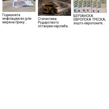
Годишната
БЕРЗАНСКА
инфлација во јули
Статистика:
ЕВРОПСКА ТРЕСКА,
мерена преку
Рударството
зошто европските
индексот на
останува најслаба
берзи уриваат
трошоците на
алка во
рекорди оваа
живот изнесува 2.3
индустријата и
недела,
%
покрај потенцијалот
најголемите
за нови инвестиции
победници се
помалку познатите
компании за ВИ