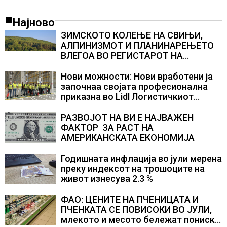
Најново
ЗИМСКОТО КОЛЕЊЕ НА СВИЊИ,
АЛПИНИЗМОТ И ПЛАНИНАРЕЊЕТО
ВЛЕГОА ВО РЕГИСТАРОТ НА
КУЛТУРНО НАСЛЕДСТВО НА
СЛОВЕНИЈА
Нови можности: Нови вработени ја
започнаа својата професионална
приказна во Lidl Логистичкиот
центар во Куманово
РАЗВОЈОТ НА ВИ Е НАЈВАЖЕН
ФАКТОР ЗА РАСТ НА
АМЕРИКАНСКАТА ЕКОНОМИЈА
Годишната инфлација во јули мерена
преку индексот на трошоците на
живот изнесува 2.3 %
ФАО: ЦЕНИТЕ НА ПЧЕНИЦАТА И
ПЧЕНКАТА СЕ ПОВИСОКИ ВО ЈУЛИ,
млекото и месото бележат пониски