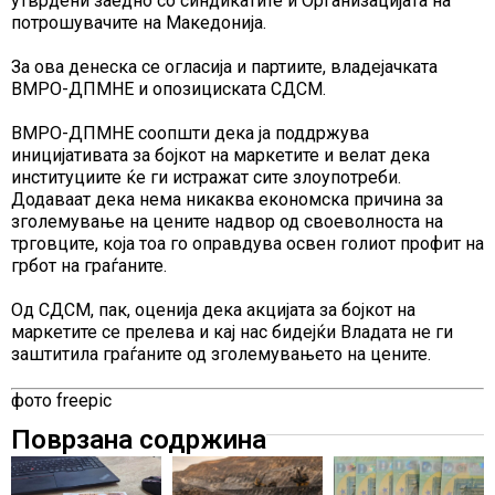
утврдени заедно со синдикатите и Организацијата на
потрошувачите на Македонија.
За ова денеска се огласија и партиите, владејачката
ВМРО-ДПМНЕ и опозициската СДСМ.
ВМРО-ДПМНЕ соопшти дека ја поддржува
иницијативата за бојкот на маркетите и велат дека
институциите ќе ги истражат сите злоупотреби.
Додаваат дека нема никаква економска причина за
зголемување на цените надвор од своеволноста на
трговците, која тоа го оправдува освен голиот профит на
грбот на граѓаните.
Од СДСМ, пак, оценија дека акцијата за бојкот на
маркетите се прелева и кај нас бидејќи Владата не ги
заштитила граѓаните од зголемувањето на цените.
фото freepic
Поврзана содржина