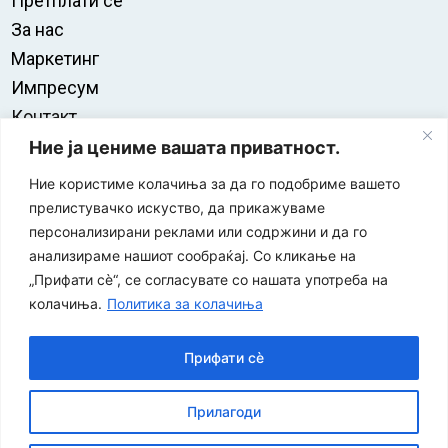
Претплати се
За нас
Маркетинг
Импресум
Контакт
Правила на користење
Ние ја цениме вашата приватност.
Ние користиме колачиња за да го подобриме вашето
прелистувачко искуство, да прикажуваме
персонализирани реклами или содржини и да го
анализираме нашиот сообраќај. Со кликање на
„Прифати сè“, се согласувате со нашата употреба на
колачиња.
Политика за колачиња
Прифати сè
“ЕУРО-МАК-КОМПАНИ” Д.О.О е членка на асоцијацијата
Прилагоди
за заштита на печатени медиуми