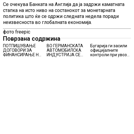
Се очекува Банката на Англија да ја задржи каматната
стапка на исто ниво на состанокот за монетарната
политика што ќе се одржи следната недела поради
неизвесноста во глобалната економија.
фото freepic
Поврзана содржина
ПОТПИШУВАЊЕ
ВО ГЕРМАНСКАТА
Бугарија ги засили
ДОГОВОРИ ЗА
АВТОМОБИЛСКА
официјалните
ФИНАНСИРАЊЕ НА
ИНДУСТРИЈА СЕ
контроли при увоз
ПРУГАТА КРИВА
ВРАЌА
на македонско
ПАЛАНКА-ДЕВЕ
ОПТИМИЗМОТ
свежо овошје,
БАИР
домати и пиперки,
објави АХВ