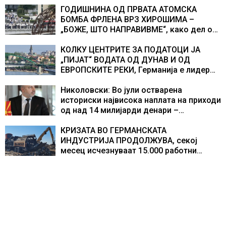
ГОДИШНИНА ОД ПРВАТА АТОМСКА
БОМБА ФРЛЕНА ВРЗ ХИРОШИМА –
„БОЖЕ, ШТО НАПРАВИВМЕ“, како дел од
екипажот во авионот „Енола Геј“ и
учесниците во бомбардирањето го
КОЛКУ ЦЕНТРИТЕ ЗА ПОДАТОЦИ ЈА
доживуваа овој настан што го промени
„ПИЈАТ“ ВОДАТА ОД ДУНАВ И ОД
текот на историјата
ЕВРОПСКИТЕ РЕКИ, Германија е лидер
во Европа по бројот на изградени
центри за податоци
Николовски: Во јули остварена
историски највисока наплата на приходи
од над 14 милијарди денари –
изградивме систем што испорачува
резултати
КРИЗАТА ВО ГЕРМАНСКАТА
ИНДУСТРИЈА ПРОДОЛЖУВА, секој
месец исчезнуваат 15.000 работни
места