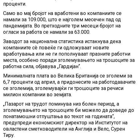
проценти.
Само во мај бројот на вработени во компаниите се
намали за 109.000, што е најголем месечен пад од
пандемијата. Во претходните три месеци бројот на
огласи за работа се намали за 63.000.
Заводот за национална статистика истакнува дека
компаниите сè повеќе ги одложуваат новите
вработувања или не ги пополнуваат празните работни
места, особено поради зголемувањето на трошоците за
работна сила, објавува „Гардијан“.
Минималната плата во Велика Британија се зголеми за
6,7 проценти од април, а придонесите на работодавачите
се зголемија, зголемувајќи ги трошоците за речиси
милион компании во земјата.
„Пазарот на трудот поминува низ болен период, а
зголемувањето на трошоците би можело да доведе до
понатамошни отпуштања во текот на годината“,
предупреди економскиот директор на Институтот на
овластени сметководители на Англија и Велс, Сурен
Тиру.