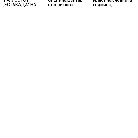
НА МОСТОТ
Општина Центар
крајот на следната
„ЕСТАКАДА“ НА
отвори нова
седмица,
ИЗЛЕЗОТ ОД
канцеларија за
температури над 40
СКОПЈЕ
грижа за корисници
степени