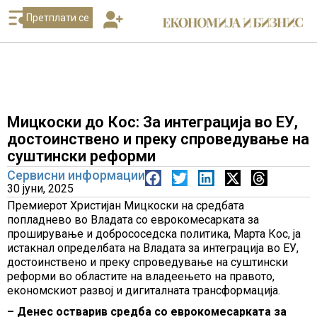
Претплати се
Мицкоски до Кос: За интеграција во ЕУ,
достоинствено и преку спроведување на
суштински реформи
Сервисни информации
30 јуни, 2025
Премиерот Христијан Мицкоски на средбата
попладнево во Владата со еврокомесарката за
проширување и добрососедска политика, Марта Кос, ја
истакнал определбата на Владата за интеграција во ЕУ,
достоинствено и преку спроведување на суштински
реформи во областите на владеењето на правото,
економскиот развој и дигиталната трансформација.
– Денес остварив средба со еврокомесарката за