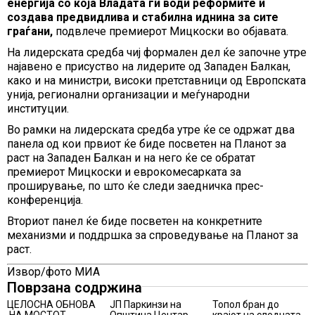
енергија со која Владата ги води реформите и
создава предвидлива и стабилна иднина за сите
граѓани,
подвлече премиерот Мицкоски во објавата.
На лидерската средба чиј формален дел ќе започне утре
најавено е присуство на лидерите од Западен Балкан,
како и на министри, високи претставници од Европската
унија, регионални организации и меѓународни
институции.
Во рамки на лидерската средба утре ќе се одржат два
панела од кои првиот ќе биде посветен на Планот за
раст на Западен Балкан и на него ќе се обратат
премиерот Мицкоски и еврокомесарката за
проширување, по што ќе следи заедничка прес-
конференција.
Вториот панел ќе биде посветен на конкретните
механизми и поддршка за спроведување на Планот за
раст.
Извор/фото МИА
Поврзана содржина
ЦЕЛОСНА ОБНОВА
ЈП Паркинзи на
Топол бран до