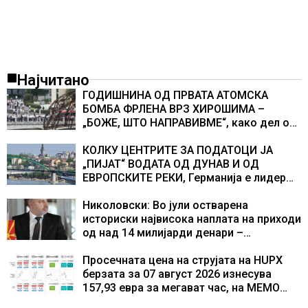
Најчитано
ГОДИШНИНА ОД ПРВАТА АТОМСКА
БОМБА ФРЛЕНА ВРЗ ХИРОШИМА –
„БОЖЕ, ШТО НАПРАВИВМЕ“, како дел од
екипажот во авионот „Енола Геј“ и
учесниците во бомбардирањето го
КОЛКУ ЦЕНТРИТЕ ЗА ПОДАТОЦИ ЈА
доживуваа овој настан што го промени
„ПИЈАТ“ ВОДАТА ОД ДУНАВ И ОД
текот на историјата
ЕВРОПСКИТЕ РЕКИ, Германија е лидер
во Европа по бројот на изградени
центри за податоци
Николовски: Во јули остварена
историски највисока наплата на приходи
од над 14 милијарди денари –
изградивме систем што испорачува
резултати
Просечната цена на струјата на HUPX
берзата за 07 август 2026 изнесува
157,93 евра за мегават час, на МЕМО
153,56 евра за мегават час