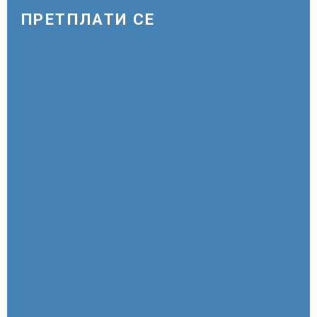
триаголници со светла“
ПРЕТПЛАТИ СЕ