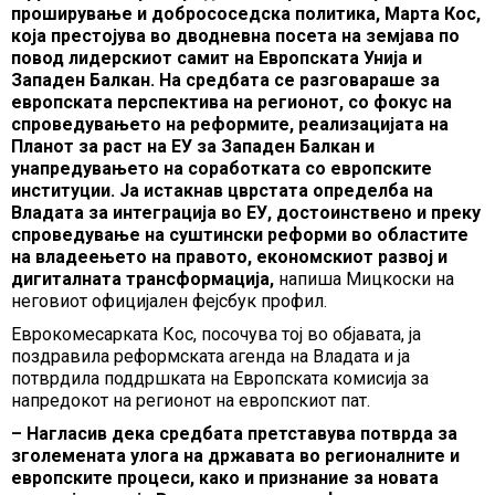
проширување и добрососедска политика, Марта Кос,
која престојува во дводневна посета на земјава по
повод лидерскиот самит на Европската Унија и
Западен Балкан. На средбата се разговараше за
европската перспектива на регионот, со фокус на
спроведувањето на реформите, реализацијата на
Планот за раст на ЕУ за Западен Балкан и
унапредувањето на соработката со европските
институции. Ја истакнав цврстата определба на
Владата за интеграција во ЕУ, достоинствено и преку
спроведување на суштински реформи во областите
на владеењето на правото, економскиот развој и
дигиталната трансформација,
напиша Мицкоски на
неговиот официјален фејсбук профил.
Еврокомесарката Кос, посочува тој во објавата, ја
поздравила реформската агенда на Владата и ја
потврдила поддршката на Европската комисија за
напредокот на регионот на европскиот пат.
– Нагласив дека средбата претставува потврда за
зголемената улога на државата во регионалните и
европските процеси, како и признание за новата