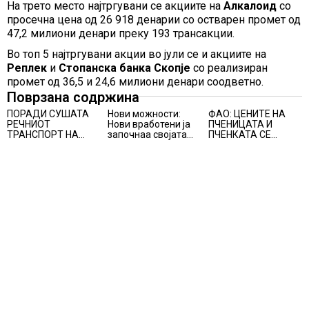
На трето место најтргувани се акциите на
Алкалоид
со
просечна цена од 26 918 денарии со остварен промет од
47,2 милиони денари преку 193 трансакции.
Во топ 5 најтргувани акции во јули се и акциите на
Реплек
и
Стопанска банка Скопје
со реализиран
промет од 36,5 и 24,6 милиони денари соодветно.
Поврзана содржина
ПОРАДИ СУШАТА
Нови можности:
ФАО: ЦЕНИТЕ НА
РЕЧНИОТ
Нови вработени ја
ПЧЕНИЦАТА И
ТРАНСПОРТ НА
започнаа својата
ПЧЕНКАТА СЕ
СТОКИ СЕ ПРЕФРЛА
професионална
ПОВИСОКИ ВО
НА КАМИОНИ И
приказна во Lidl
ЈУЛИ, млекото и
ВОЗОВИ, Германија
Логистичкиот
месото бележат
со итни мерки
центар во Куманово
пониски цени
овозможува
камионџиите да
возат и во недела