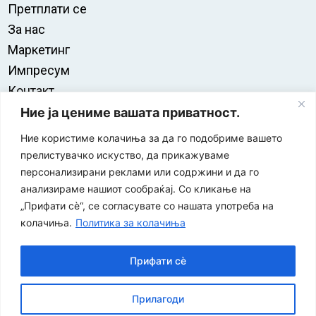
Претплати се
За нас
Маркетинг
Импресум
Контакт
Правила на користење
Ние ја цениме вашата приватност.
Ние користиме колачиња за да го подобриме вашето
прелистувачко искуство, да прикажуваме
персонализирани реклами или содржини и да го
анализираме нашиот сообраќај. Со кликање на
„Прифати сè“, се согласувате со нашата употреба на
колачиња.
Политика за колачиња
Прифати сè
“ЕУРО-МАК-КОМПАНИ” Д.О.О е членка на асоцијацијата
Прилагоди
за заштита на печатени медиуми