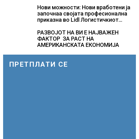
КУЛТУРНО НАСЛЕДСТВО НА
СЛОВЕНИЈА
Нови можности: Нови вработени ја
започнаа својата професионална
приказна во Lidl Логистичкиот
центар во Куманово
РАЗВОЈОТ НА ВИ Е НАЈВАЖЕН
ФАКТОР ЗА РАСТ НА
АМЕРИКАНСКАТА ЕКОНОМИЈА
ПРЕТПЛАТИ СЕ