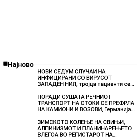
Најново
НОВИ СЕДУМ СЛУЧАИ НА
ИНФИЦИРАНИ СО ВИРУСОТ
ЗАПАДЕН НИЛ, тројца пациенти се
во критична состојба
ПОРАДИ СУШАТА РЕЧНИОТ
ТРАНСПОРТ НА СТОКИ СЕ ПРЕФРЛА
НА КАМИОНИ И ВОЗОВИ, Германија
со итни мерки овозможува
камионџиите да возат и во недела
ЗИМСКОТО КОЛЕЊЕ НА СВИЊИ,
АЛПИНИЗМОТ И ПЛАНИНАРЕЊЕТО
ВЛЕГОА ВО РЕГИСТАРОТ НА