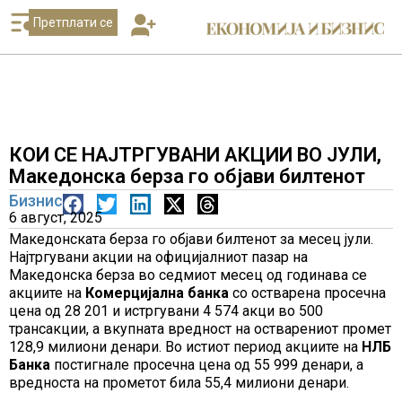
Претплати се
КОИ СЕ НАЈТРГУВАНИ АКЦИИ ВО ЈУЛИ,
Македонска берза го објави билтенот
Бизнис
6 август, 2025
Македонската берза го објави билтенот за месец јули.
Најтргувани акции на официјалниот пазар на
Mакедонска берза во седмиот месец од годинава се
акциите на
Комерцијална банка
со остварена просечна
цена од 28 201 и истргувани 4 574 акци во 500
трансакции, а вкупната вредност на остварениот промет
128,9 милиони денари. Во истиот период акциите на
НЛБ
Банка
постигнале просечна цена од 55 999 денари, а
вредноста на прометот била 55,4 милиони денари.