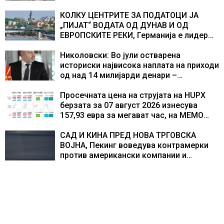
екипажот во авионот „Енола Геј“ и
учесниците во бомбардирањето го
КОЛКУ ЦЕНТРИТЕ ЗА ПОДАТОЦИ ЈА
доживуваа овој настан што го промени
„ПИЈАТ“ ВОДАТА ОД ДУНАВ И ОД
текот на историјата
ЕВРОПСКИТЕ РЕКИ, Германија е лидер
во Европа по бројот на изградени
центри за податоци
Николовски: Во јули остварена
историски највисока наплата на приходи
од над 14 милијарди денари –
изградивме систем што испорачува
резултати
Просечната цена на струјата на HUPX
берзата за 07 август 2026 изнесува
157,93 евра за мегават час, на МЕМО
153,56 евра за мегават час
САД И КИНА ПРЕД НОВА ТРГОВСКА
ВОЈНА, Пекинг воведува контрамерки
против американски компании и
организации