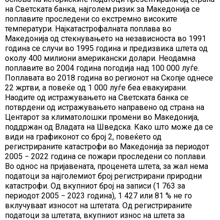
на Светската банка, најголем ризик за Македонија се
поплавите проследени со екстремно високите
температури. Најкатастрофалната поплава во
Македонија од стекнувањето на независноста во 1991
година се случи во 1995 година и предизвика штета од
околу 400 милиони американски долари. Неодамна
поплавите во 2004 година погодија над 100 000 луѓе.
Поплавата во 2018 година во регионот на Скопје однесе
22 жртви, а повеќе од 1 000 луѓе беа евакуирани.
Наодите од истражувањето на Светската банка се
потврдени од истражувањето направено од страна на
Центарот за климатолошки промени во Македонија,
поддржан од Владата на Шведска. Како што може да се
види на графиконот со број 2, повеќето од
регистрираните катастрофи во Македонија за периодот
2005 − 2022 година се пожари проследени со поплави.
Во однос на пријавената, проценета штета, за жал нема
податоци за најголемиот број регистрирани природни
катастрофи. Од вкупниот број на записи (1 763 за
периодот 2005 − 2023 година), 1 427 или 81 % не го
вклучуваат износот на штетата. Од регистрираните
податоци за штетата, вкупниот износ на штета за