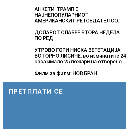
НА НАД 700 ЕВРА ЗА МЕГАВАТ-ЧАС
АНКЕТИ: ТРАМП Е
НАЈНЕПОПУЛАРНИОТ
АМЕРИКАНСКИ ПРЕТСЕДАТЕЛ СО
ВТОР МАНДАТ, тој не ги признава
резултатите од последните анкети
ДОЛАРОТ СЛАБЕЕ ВТОРА НЕДЕЛА
ПО РЕД
УТРОВО ГОРИ НИСКА ВЕГЕТАЦИЈА
ВО ГОРНО ЛИСИЧЕ, во изминатите 24
часа имало 25 пожари на отворено
Филм за филм: НОВ БРАН
ПРЕТПЛАТИ СЕ