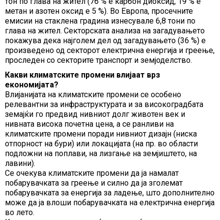
тон по глава на жител (76 % е карбон диоксид, 19 % е
метан и азотен оксид е 5 %). Во Европа, просечните
емисии на стаклена градина изнесувале 6,8 тони по
глава на жител. Секторската анализа на загадувањето
покажува дека најголем дел од загадувањето (36 %) е
произведено од секторот електрична енергија и греење,
проследен со секторите транспорт и земјоделство.
Какви климатските промени влијаат врз
економијата?
Влијанијата на климатските промени се особено
релевантни за инфраструктурата и за високоградбата
земајќи го предвид нивниот долг животен век и
нивната висока почетна цена, а се ранливи на
климатските промени поради нивниот дизајн (ниска
отпорност на бури) или локацијата (на пр. во области
подложни на поплави, на лизгање на земјиштето, на
лавини).
Се очекува климатските промени да ја намалат
побарувачката за греење и силно да ја зголемат
побарувачката за енергија за ладење, што дополнително
може да ја влоши побарувачката на електрична енергија
во лето.