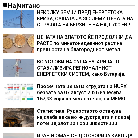
Најчитано
НЕКОЛКУ ЗЕМЈИ ПРЕД ЕНЕРГЕТСКА
КРИЗА, СУШАТА ЈА ЗГОЛЕМИ ЦЕНАТА НА
СТРУЈАТА НА БЕРЗИТЕ НА НАД 700 ЕВРА
ЗА МЕГАВАТ-ЧАС
ЦЕНАТА НА ЗЛАТОТО ЌЕ ПРОДОЛЖИ ДА
РАСТЕ по минатонеделниот раст на
вредноста на благородниот метал
ВО УСЛОВИ НА СУША БУГАРИЈА ГО
СТАБИЛИЗИРА РЕГИОНАЛНИОТ
ЕНЕРГЕТСКИ СИСТЕМ, како Бугарија
стана балкански шампион во
складирање на енергија од батерии
Просечната цена на струјата на HUPX
берзата за 07 август 2026 изнесува
157,93 евра за мегават час, на МЕМО
153,56 евра за мегават час
Статистика: Рударството останува
најслаба алка во индустријата и покрај
потенцијалот за нови инвестиции
ИРАН И ОМАН СЕ ДОГОВОРИЈА КАКО ДА