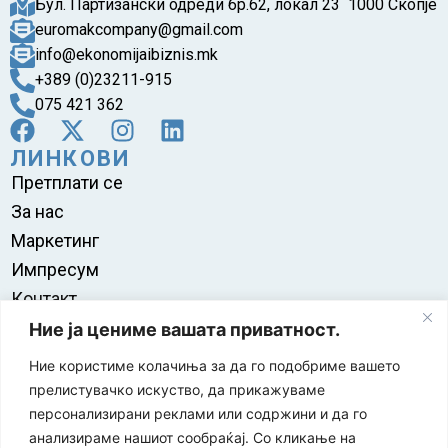
Бул. Партизански одреди бр.62, локал 23 1000 Скопје
euromakcompany@gmail.com
info@ekonomijaibiznis.mk
+389 (0)23211-915
075 421 362
ЛИНКОВИ
Претплати се
За нас
Маркетинг
Импресум
Контакт
Правила на користење
Ние ја цениме вашата приватност.
Ние користиме колачиња за да го подобриме вашето
прелистувачко искуство, да прикажуваме
персонализирани реклами или содржини и да го
анализираме нашиот сообраќај. Со кликање на