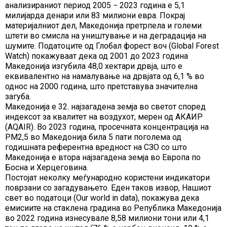
анализираниот период 2005 − 2023 година е 5,1
милијарда денари или 83 милиони евра. Покрај
материјалниот дел, Македонија претрпела и големи
штети во смисла на уништување и на деградација на
шумите. Податоците од Глобал форест воч (Global Forest
Watch) покажуваат дека од 2001 до 2023 година
Македонија изгубила 48,0 хектари дрвја, што е
еквивалентно на намалување на дрвјата од 6,1 % во
однос на 2000 година, што претставува значителна
загуба.
Македонија е 32. најзагадена земја во светот според
индексот за квалитет на воздухот, мерен од АКАИР
(AQAIR). Во 2023 година, просечната концентрација на
PM2,5 во Македонија била 5 пати поголема од
годишната референтна вредност на СЗО со што
Македонија е втора најзагадена земја во Европа по
Босна и Херцеговина.
Постојат неколку меѓународно користени индикатори
поврзани со загадувањето. Еден таков извор, Нашиот
свет во податоци (Our world in data), покажува дека
емисиите на стаклена градина во Република Македонија
во 2022 година изнесувале 8,58 милиони тони или 4,1