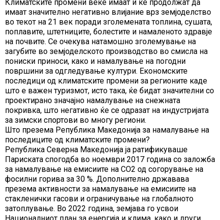
Климатските промени веќе имаат и ќе продолжат да
имаат значително негативно влијание врз земјоделство
во текот на 21 век поради зголемената топлина, сушата,
поплавите, штетниците, болестите и намаленото здравје
на почвите. Се очекува натамошно зголемување на
загубите во земјоделското производство во смисла на
пониски приноси, како и намалување на погодни
површини за одгледување култури. Економските
последици од климатските промени за регионите каде
што е важен туризмот, исто така, ќе бидат значителни со
проектирано значајно намалување на снежната
покривка, што негативно ќе се одразат на индустријата
за зимски спортови во многу региони.
Што презема Република Македонија за намалување на
последиците од климатските промени?
Република Северна Македонија ја ратификуваше
Париската спогодба во ноември 2017 година со заложба
за намалување на емисиите на CO2 од согорување на
фосилни горива за 30 %. Дополнително државава
презема активности за намалување на емисиите на
стакленички гасови и ограничување на глобалното
затоплување. Во 2022 година, земјава го усвои
Националниот план за енергија и клима, како и други