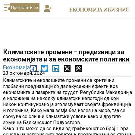
Претплати се
Климатските промени − предизвици за
економијата и за економските политики
Економија
23 октомври, 2024
Климатските и еколошките промени се критични
глобални предизвици со далекусежни ефекти врз
економиите и пазарите на трудот. Република Македонија
е изложена на неколку климатски непогоди од кои
некои континуирано ја зголемуваат својата фреквенција
и големина. Како мала земја без излез на море, таа се
соочува со слични климатски услови како и другите
земји на Балканскиот Полуостров.
Како што може да се види од графиконот со број 1 врз
основа на историските податоци презентирани од страна