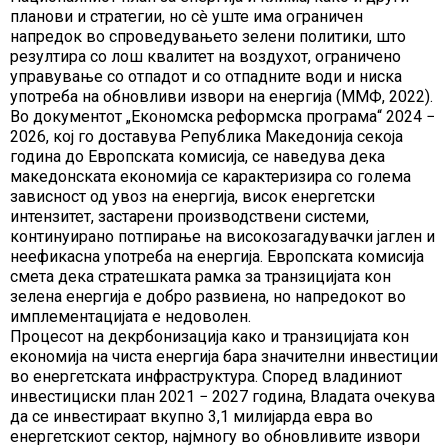
планови и стратегии, но сè уште има ограничен
напредок во спроведувањето зелени политики, што
резултира со лош квалитет на воздухот, ограничено
управување со отпадот и со отпадните води и ниска
употреба на обновливи извори на енергија (ММФ, 2022).
Во документот „Економска реформска програма“ 2024 −
2026, кој го доставува Република Македонија секоја
година до Европската комисија, се наведува дека
македонската економија се карактеризира со голема
зависност од увоз на енергија, висок енергетски
интензитет, застарени производствени системи,
континуирано потпирање на високозагадувачки јаглен и
неефикасна употреба на енергија. Европската комисија
смета дека стратешката рамка за транзицијата кон
зелена енергија е добро развиена, но напредокот во
имплементацијата е недоволен.
Процесот на декрбонизација како и транзицијата кон
економија на чиста енергија бара значителни инвестиции
во енергетската инфраструктура. Според владиниот
инвестициски план 2021 − 2027 година, Владата очекува
да се инвестираат вкупно 3,1 милијарда евра во
енергетскиот сектор, најмногу во обновливите извори