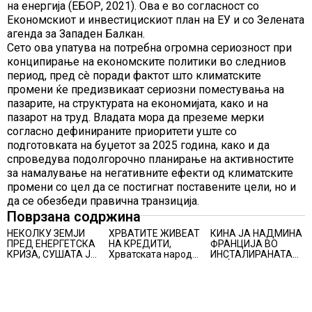
на енергија (ЕБОР, 2021). Ова е во согласност со
Економскиот и инвестицискиот план на ЕУ и со Зелената
агенда за Западен Балкан.
Сето ова упатува на потребна огромна сериозност при
конципирање на економските политики во следниов
период, пред сè поради фактот што климатските
промени ќе предизвикаат сериозни поместувања на
пазарите, на структурата на економијата, како и на
пазарот на труд. Владата мора да преземе мерки
согласно дефинираните приоритети уште со
подготовката на буџетот за 2025 година, како и да
спроведува подолгорочно планирање на активностите
за намалување на негативните ефекти од климатските
промени со цел да се постигнат поставените цели, но и
да се обезбеди правична транзиција.
Поврзана содржина
НЕКОЛКУ ЗЕМЈИ
ХРВАТИТЕ ЖИВЕАТ
КИНА ЈА НАДМИНА
ПРЕД ЕНЕРГЕТСКА
НА КРЕДИТИ,
ФРАНЦИЈА ВО
КРИЗА, СУШАТА ЈА
Хрватската народна
ИНСТАЛИРАНАТА
ЗГОЛЕМИ ЦЕНАТА
банка ги заострува
МОЌНОСТ НА
НА СТРУЈАТА НА
правилата за
НУКЛЕАРНИТЕ
БЕРЗИТЕ НА НАД
кредитирање и
ЦЕНТРАЛИ
700 ЕВРА ЗА
предупредува на
МЕГАВАТ-ЧАС
зголемени ризици