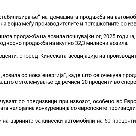
„стабилизирање“ на домашната продажба на автомоб
на војна меѓу производителите и потешкотиите со изв
ната продажба на возила почнувајќи од 2025 година,
 односно продажба на вкупно 32,3 милиони возила.
оценти, според Кинеската асоцијација на производи
„возила со нова енергија“, каде што се очекува про
а, што е зголемување од речиси 20 проценти во спор
чуваат со предизвици при извозот, особено во Евр
вната нелојална конкуренција со европските производи
на царините за кинески автомобили на 50 проценти