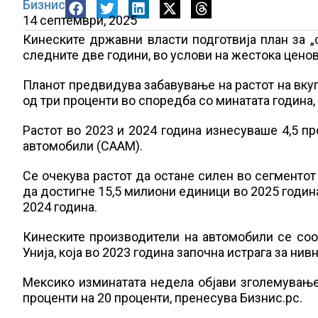
Бизнис
14 септември, 2025
Кинеските државни власти подготвија план за 
следните две години, во услови на жестока ценов
Планот предвидува забавување на растот на вкуп
од три проценти во споредба со минатата година,
Растот во 2023 и 2024 година изнесуваше 4,5 пр
автомобили (CAAM).
Се очекува растот да остане силен во сегментот 
да достигне 15,5 милиони единици во 2025 годин
2024 година.
Кинеските производители на автомобили се соо
Унија, која во 2023 година започна истрага за ни
Мексико изминатата недела објави зголемување 
проценти на 20 проценти, пренесува Бизнис.рс.