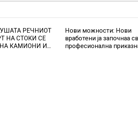
СУШАТА РЕЧНИОТ
Нови можности: Нови
Т НА СТОКИ СЕ
вработени ја започнаа св
НА КАМИОНИ И
професионална приказн
ерманија со итни
Lidl Логистичкиот цента
озможува
Куманово
те да возат и во