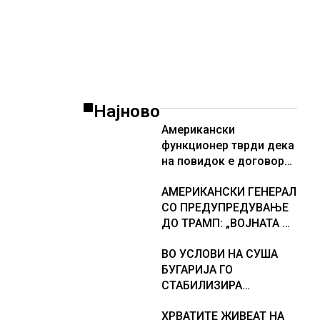
Најново
Американски
функционер тврди дека
на повидок е договор
за Ормуската теснина
АМЕРИКАНСКИ ГЕНЕРАЛ
СО ПРЕДУПРЕДУВАЊЕ
ДО ТРАМП: „ВОЈНАТА НЕ
ДАВА РЕЗУЛТАТИ“
ВО УСЛОВИ НА СУША
БУГАРИЈА ГО
СТАБИЛИЗИРА
РЕГИОНАЛНИОТ
ХРВАТИТЕ ЖИВЕАТ НА
ЕНЕРГЕТСКИ СИСТЕМ,