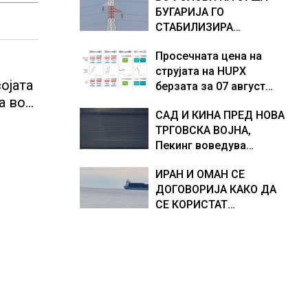
БУГАРИЈА ГО
Европа по бројот на
доживуваа овој настан
СТАБИЛИЗИРА
изградени центри за
што го промени текот
РЕГИОНАЛНИОТ
податоци
на историјата
Просечната цена на
ЕНЕРГЕТСКИ СИСТЕМ,
струјата на HUPX
како Бугарија стана
ојата
берзата за 07 август
балкански шампион во
а во
2026 изнесува 157,93
складирање на енергија
САД И КИНА ПРЕД НОВА
евра за мегават час, на
р во
од батерии
ТРГОВСКА ВОЈНА,
МЕМО 153,56 евра за
Пекинг воведува
мегават час
контрамерки против
ИРАН И ОМАН СЕ
американски компании
ДОГОВОРИЈА КАКО ДА
и организации
СЕ КОРИСТАТ
ПОМОРСКИТЕ
КОРИДОРИ ЗА
БРОДОВИТЕ НИЗ
ОРМУСКАТА ТЕСНИНА