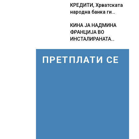
КРЕДИТИ, Хрватската
како Бугарија стана
народна банка ги
балкански шампион во
заострува правилата за
складирање на енергија
КИНА ЈА НАДМИНА
кредитирање и
од батерии
ФРАНЦИЈА ВО
предупредува на
ИНСТАЛИРАНАТА
зголемени ризици во
МОЌНОСТ НА
финансискиот систем
НУКЛЕАРНИТЕ
ПРЕТПЛАТИ СЕ
ЦЕНТРАЛИ