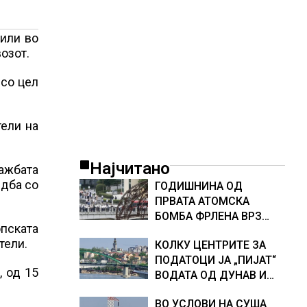
или во
озот.
 со цел
тели на
Најчитано
дажбата
едба со
ГОДИШНИНА ОД
ПРВАТА АТОМСКА
БОМБА ФРЛЕНА ВРЗ
опската
ХИРОШИМА – „БОЖЕ,
тели.
КОЛКУ ЦЕНТРИТЕ ЗА
ШТО НАПРАВИВМЕ“,
ПОДАТОЦИ ЈА „ПИЈАТ“
како дел од екипажот
, од 15
ВОДАТА ОД ДУНАВ И
во авионот „Енола Геј“ и
ОД ЕВРОПСКИТЕ РЕКИ,
учесниците во
ВО УСЛОВИ НА СУША
Германија е лидер во
бомбардирањето го