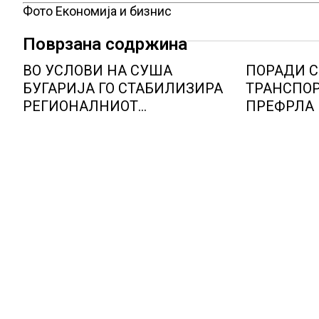
Фото Економија и бизнис
Поврзана содржина
ВО УСЛОВИ НА СУША
ПОРАДИ 
БУГАРИЈА ГО СТАБИЛИЗИРА
ТРАНСПОР
РЕГИОНАЛНИОТ
ПРЕФРЛА 
ЕНЕРГЕТСКИ СИСТЕМ, како
ВОЗОВИ, Г
Бугарија стана балкански
мерки ов
шампион во складирање на
камионџии
енергија од батерии
недела