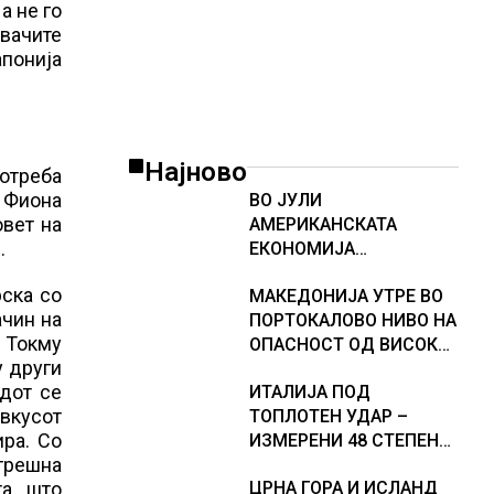
а не го
увачите
апонија
Најново
отреба
, Фиона
ВО ЈУЛИ
овет на
АМЕРИКАНСКАТА
.
ЕКОНОМИЈА
НЕОЧЕКУВАНО ИЗГУБИ
рска со
МАКЕДОНИЈА УТРЕ ВО
23.000 РАБОТНИ МЕСТА
ачин на
ПОРТОКАЛОВО НИВО НА
. Токму
ОПАСНОСТ ОД ВИСОКИ
у други
ТЕМПЕРАТУРИ
одот се
ИТАЛИЈА ПОД
 вкусот
ТОПЛОТЕН УДАР –
ира. Со
ИЗМЕРЕНИ 48 СТЕПЕНИ,
грешна
МЕТЕОРОЛОЗИТЕ
а, што
ЦРНА ГОРА И ИСЛАНД
НАЈАВИЈА НОВИ