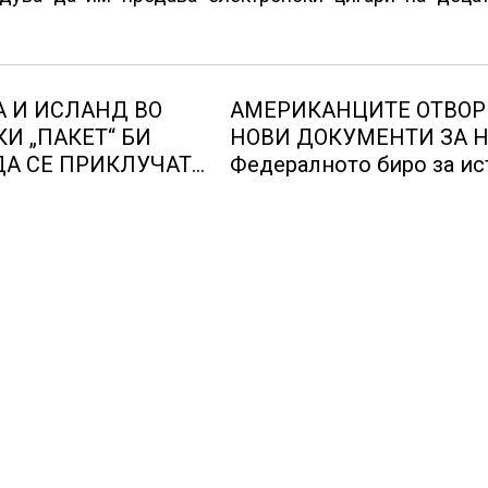
А И ИСЛАНД ВО
АМЕРИКАНЦИТЕ ОТВОР
И „ПАКЕТ“ БИ
НОВИ ДОКУМЕНТИ ЗА Н
А СЕ ПРИКЛУЧАТ
Федералното биро за ис
проверувало снимки за
„Големи темни триагол
со светла“