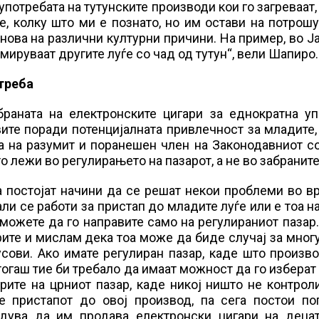
потребата на тутунските производи кои го загреваат, 
е, колку што ми е познато, но им остави на потрош
нова на различни културни причини. На пример, во Ј
мируваат другите луѓе со чад од тутун“, вели Шапиро.
треба
браната на електронските цигари за еднократна уп
ите поради потенцијалната привлечност за младите
ја на разумит и поранешен член на Законодавниот с
 лежи во регулирањето на пазарот, а не во забраните
а постојат начини да се решат некои проблеми во в
али се работи за пристап до младите луѓе или е тоа н
 можете да го направите само на регулираниот пазар
ите и мислам дека тоа може да биде случај за мног
усови. Ако имате регулиран пазар, каде што произв
тогаш тие би требало да имаат можност да го изберат
рите на црниот пазар, каде никој ништо не контрол
е пристапот до овој производ, па сега постои по
идува да им продава електронски цигари на децат