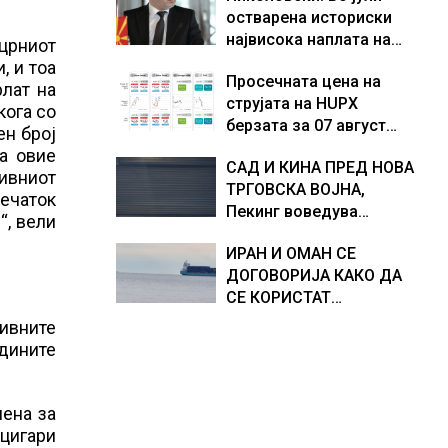
остварена историски
Европа по бројот на
доживуваа овој настан
највисока наплата на
изградени центри за
што го промени текот
 црниот
приходи од над 14
податоци
на историјата
, и тоа
Просечната цена на
милијарди денари –
рлат на
струјата на HUPX
изградивме систем што
кога со
берзата за 07 август
испорачува резултати
ен број
2026 изнесува 157,93
а овие
САД И КИНА ПРЕД НОВА
евра за мегават час, на
нивниот
ТРГОВСКА ВОЈНА,
МЕМО 153,56 евра за
печаток
Пекинг воведува
мегават час
“, вели
контрамерки против
ИРАН И ОМАН СЕ
американски компании
ДОГОВОРИЈА КАКО ДА
и организации
СЕ КОРИСТАТ
ПОМОРСКИТЕ
ивните
КОРИДОРИ ЗА
дините
БРОДОВИТЕ НИЗ
ОРМУСКАТА ТЕСНИНА
лена за
 цигари