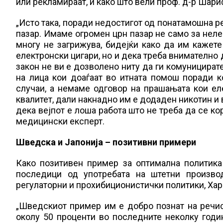
или рекламираат, и како што вели проф. д-р Шари
„Исто така, поради недостигот од понатамошна ре
пазар. Имаме огромен црн пазар не само за нелег
многу не загрижува, бидејќи како да им кажет
електронски цигари, но и дека треба внимателно 
закон не ви е дозволено ниту да ги комуницират
на лица кои доаѓаат во итната помош поради к
случаи, а немаме одговор на прашањата кои еле
квалитет, дали накнадно им е додаден никотин и
дека вејпот е лоша работа што не треба да се ко
медицински експерт.
Шведска и Јапонија – позитивни примери
Како позитивен пример за оптимална политика 
последици од употребата на штетни произво
регулаторни и прохибиционистички политики, Хар
„Шведскиот пример им е добро познат на речиси
околу 50 проценти во последните неколку годин