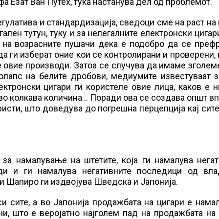
фа Езат Ван Путех, тука настанува дел од проблемот.
гулатива и стандардизација, сведоци сме на раст на
ален тутун, туку и за нелегалните електронски цигари
е на возрасните пушачи дека е подобро да се преф
да ги изберат оние кои се контролирани и проверени, 
е овие производи. Затоа се случува да имаме зголем
олапс на белите дробови, медиумите известуваат з
ктронски цигари ги користеле овие лица, каков е 
 во колкава количина… Поради ова се создава општ в
ристи, што доведува до погрешна перцепција кај сите
за намалување на штетите, која ги намалува негат
ди и ги намалува негативните последици од вла
и Шапиро ги издвојува Шведска и Јапонија.
 сите, а во Јапонија продажбата на цигари е нама
и, што е веројатно најголем пад на продажбата на