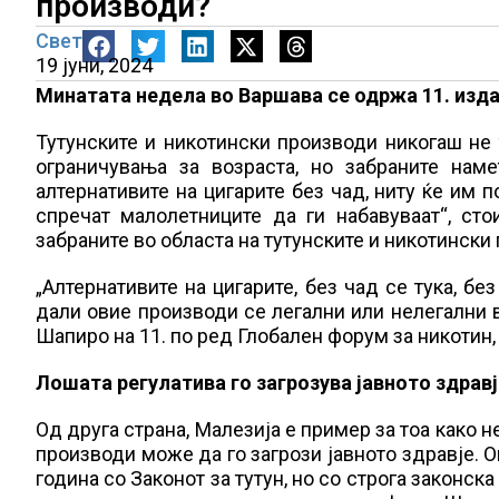
производи?
Свет
19 јуни, 2024
Минатата недела во Варшава се одржа 11. изд
Тутунските и никотински производи никогаш не
ограничувања за возраста, но забраните нам
алтернативите на цигарите без чад, ниту ќе им п
спречат малолетниците да ги набавуваат“, ст
забраните во областа на тутунските и никотински
„Алтернативите на цигарите, без чад се тука, бе
дали овие производи се легални или нелегални в
Шапиро на 11. по ред Глобален форум за никотин
Лошата регулатива го загрозува јавното здравј
Од друга страна, Малезија е пример за тоа како 
производи може да го загрози јавното здравје. 
година со Законот за тутун, но со строга законс