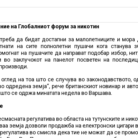
ание на Глобалниот форум за никотин
 треба да бидат достапни за малолетниците и мора
етнати на сите полнолетни пушачи кога станува з
омогнат на пушачите да направат подобар избор, нит
ои во заклучокот на панелот посветен на последиц
 производи.
з оглед на тоа што се случува во законодавството, 
о одредена земја“, рече британскиот новинар и авт
, што се одржа минатата недела во Варшава.
е
несмасната регулатива во областа на тутунските и ник
Оваа земја дозволи продажба на електронски цигари 
ка регулатива во смисла дека тие не можат да се пром