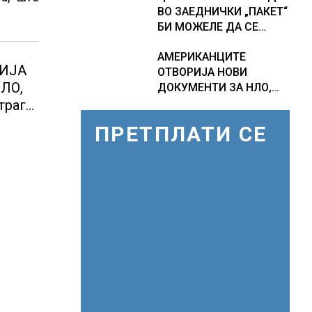
ВО ЗАЕДНИЧКИ „ПАКЕТ“
ПРОГНОЗИ ЗА
БИ МОЖЕЛЕ ДА СЕ
СРЕДИНАТА НА АВГУСТ
ПРИКЛУЧАТ КОН ЕУ
АМЕРИКАНЦИТЕ
ИЈА
ОТВОРИЈА НОВИ
ЛО,
ДОКУМЕНТИ ЗА НЛО,
Федералното биро за
траги
истраги проверувало
ПРЕТПЛАТИ СЕ
снимки за „Големи
ници
темни триаголници со
светла“