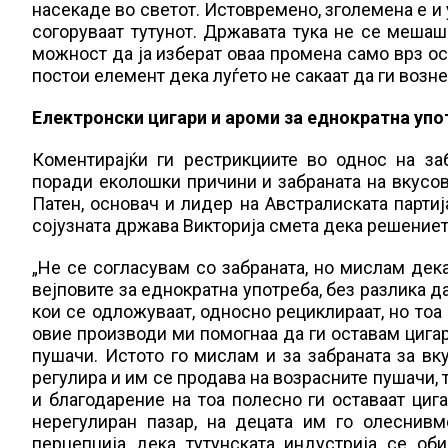
насекаде во светот. Истовремено, зголемена е и у
согоруваат тутунот. Државата тука не се мешаш
можност да ја изберат оваа промена само врз ос
постои елемент дека луѓето не сакаат да ги возне
Електронски цигари и ароми за еднократна упо
Коментирајќи ги рестрикциите во однос на за
поради еколошки причини и забраната на вкусов
Патен, основач и лидер на Австралиската парти
сојузната држава Викторија смета дека решението
„Не се согласувам со забраната, но мислам дек
вејповите за еднократна употреба, без разлика д
кои се одложуваат, односно рециклираат, но тоа
овие производи ми помогнаа да ги оставам цигар
пушачи. Истото го мислам и за забраната за вк
регулира и им се продава на возрасните пушачи, 
и благодарение на тоа полесно ги оставаат цига
нерегулиран пазар, на децата им го олеснивм
перцепција дека тутунската индустрија се об