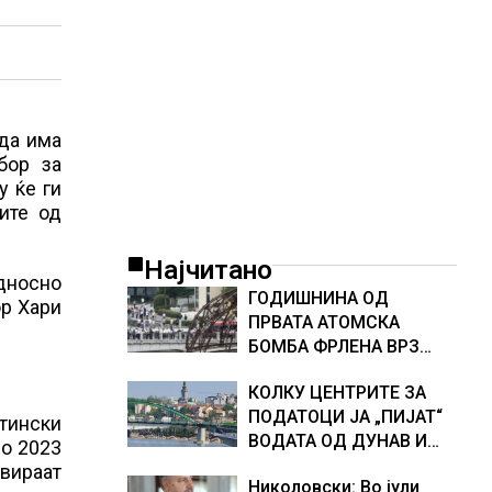
 да има
бор за
у ќе ги
ите од
Најчитано
односно
ГОДИШНИНА ОД
ор Хари
ПРВАТА АТОМСКА
БОМБА ФРЛЕНА ВРЗ
ХИРОШИМА – „БОЖЕ,
КОЛКУ ЦЕНТРИТЕ ЗА
ШТО НАПРАВИВМЕ“,
ПОДАТОЦИ ЈА „ПИЈАТ“
како дел од екипажот
отински
ВОДАТА ОД ДУНАВ И
во авионот „Енола Геј“ и
во 2023
ОД ЕВРОПСКИТЕ РЕКИ,
учесниците во
овираат
Николовски: Во јули
Германија е лидер во
бомбардирањето го