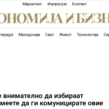
Маркетинг
Импресум
Контакт
тервјуа
Македонија
Свет
Живот
Технологија
Се
е внимателно да избираат
смеете да ги комуницирате овие